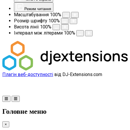
Режим читання
Масштабування
100
%
Розмір шрифту
100
%
Висота лінії
100
%
Інтервал між літерами
100
%
Плагін веб-доступності
від DJ-Extensions.com
Головне меню
×