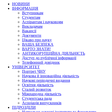
НОВИНИ
ІНФОРМАЦІЯ
Вступникам
Студентам
Аспірантам і науковцям
Викладачам
Вакансії
Документи
Цікаво про науку
ВАША БЕЗПЕКА
ВАРТО ЗНАТИ!
АНТИКОРУПЦІЙНА ДІЯЛЬНІСТЬ
Доступ до публічної інформації
Телефонний довідник
УНІВЕРСИТЕТ
Портрет ЧНУ
Наукова й інноваційна діяльність
Наукові періодичні видання
Освітня діяльність
Сталий розвиток
Міжнародна діяльність
Студентська рада
Асоціація випускників
ПІДРОЗДІЛИ
Навчально-наукові інститути та факультети