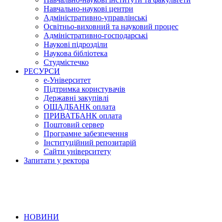
Навчально-наукові центри
Адміністративно-управлінські
Освітньо-виховний та науковий процес
Адміністративно-господарські
Наукові підрозділи
Наукова бібліотека
Студмістечко
РЕСУРСИ
е-Університет
Підтримка користувачів
Державні закупівлі
ОЩАДБАНК оплата
ПРИВАТБАНК оплата
Поштовий сервер
Програмне забезпечення
Інституційний репозитарій
Сайти університету
Запитати у ректора
НОВИНИ