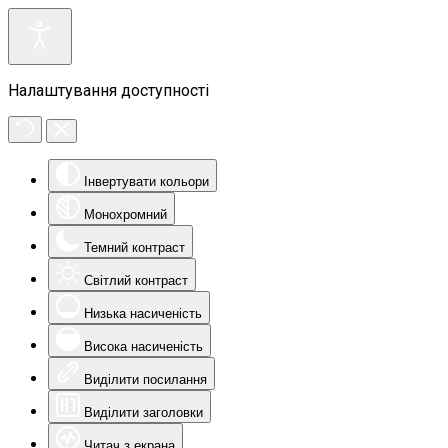
Налаштування доступності
Інвертувати кольори
Монохромний
Темний контраст
Світлий контраст
Низька насиченість
Висока насиченість
Виділити посилання
Виділити заголовки
Читач з екрана