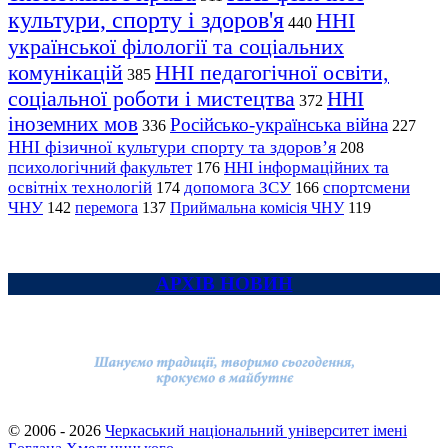
культури, спорту і здоров'я
ННІ
440
української філології та соціальних
комунікацій
ННІ педагогічної освіти,
385
соціальної роботи і мистецтва
ННІ
372
іноземних мов
Російсько-українська війна
336
227
ННІ фізичної культури спорту та здоров’я
208
психологічний факультет
ННІ інформаційних та
176
освітніх технологій
допомога ЗСУ
спортсмени
174
166
ЧНУ
перемога
142
137
Приймальна комісія ЧНУ
119
АРХІВ НОВИН
© 2006 - 2026
Черкаський національний університет імені