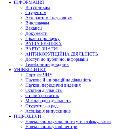
ІНФОРМАЦІЯ
Вступникам
Студентам
Аспірантам і науковцям
Викладачам
Вакансії
Документи
Цікаво про науку
ВАША БЕЗПЕКА
ВАРТО ЗНАТИ!
АНТИКОРУПЦІЙНА ДІЯЛЬНІСТЬ
Доступ до публічної інформації
Телефонний довідник
УНІВЕРСИТЕТ
Портрет ЧНУ
Наукова й інноваційна діяльність
Наукові періодичні видання
Освітня діяльність
Сталий розвиток
Міжнародна діяльність
Студентська рада
Асоціація випускників
ПІДРОЗДІЛИ
Навчально-наукові інститути та факультети
Навчально-наукові центри