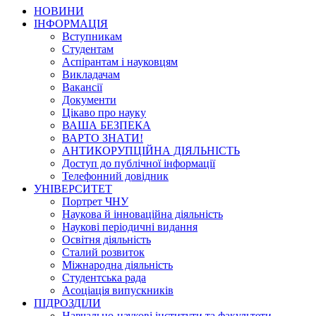
НОВИНИ
ІНФОРМАЦІЯ
Вступникам
Студентам
Аспірантам і науковцям
Викладачам
Вакансії
Документи
Цікаво про науку
ВАША БЕЗПЕКА
ВАРТО ЗНАТИ!
АНТИКОРУПЦІЙНА ДІЯЛЬНІСТЬ
Доступ до публічної інформації
Телефонний довідник
УНІВЕРСИТЕТ
Портрет ЧНУ
Наукова й інноваційна діяльність
Наукові періодичні видання
Освітня діяльність
Сталий розвиток
Міжнародна діяльність
Студентська рада
Асоціація випускників
ПІДРОЗДІЛИ
Навчально-наукові інститути та факультети