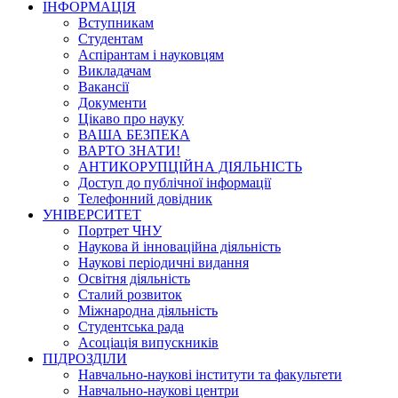
ІНФОРМАЦІЯ
Вступникам
Студентам
Аспірантам і науковцям
Викладачам
Вакансії
Документи
Цікаво про науку
ВАША БЕЗПЕКА
ВАРТО ЗНАТИ!
АНТИКОРУПЦІЙНА ДІЯЛЬНІСТЬ
Доступ до публічної інформації
Телефонний довідник
УНІВЕРСИТЕТ
Портрет ЧНУ
Наукова й інноваційна діяльність
Наукові періодичні видання
Освітня діяльність
Сталий розвиток
Міжнародна діяльність
Студентська рада
Асоціація випускників
ПІДРОЗДІЛИ
Навчально-наукові інститути та факультети
Навчально-наукові центри