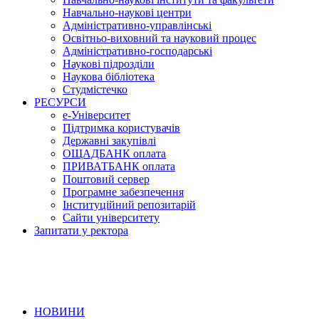
Навчально-наукові центри
Адміністративно-управлінські
Освітньо-виховний та науковий процес
Адміністративно-господарські
Наукові підрозділи
Наукова бібліотека
Студмістечко
РЕСУРСИ
е-Університет
Підтримка користувачів
Державні закупівлі
ОЩАДБАНК оплата
ПРИВАТБАНК оплата
Поштовий сервер
Програмне забезпечення
Інституційний репозитарій
Сайти університету
Запитати у ректора
НОВИНИ