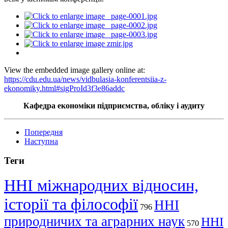
View the embedded image gallery online at:
https://cdu.edu.ua/news/vidbulasia-konferentsiia-z-
ekonomiky.html#sigProId3f3e86addc
Кафедра економіки підприємства, обліку і аудиту
Попередня
Наступна
Теги
ННІ міжнародних відносин,
історії та філософії
ННІ
796
природничих та аграрних наук
ННІ
570