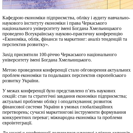
Кафедрою економіки підприємства, обліку і аудиту навчально-
наукового інституту економіки і права Черкаського
національного університету імені Богдана Хмельницького
проведено Всеукраїнську науково-практичну конференцію
«Економіка, облік, фінанси та маркетинг: аналіз тенденцій та
перспектив розвитку».
Захід присвятили 100-річчю Черкаського національного
університету імені Богдана Хмельницького.
Метою проведення конференції стало обговорення актуальних
проблем економіки та подальших перспектив європейського
розвитку України.
У межах конференції було представлено п’ять наукових
секцій: стан та стратегічні завдання економіки підприємства;
актуальні проблеми обліку і оподаткування; розвиток
фінансової системи України в умовах глобалізаційних
перетворень; сучасні маркетингові інструменти формування
конкурентних переваг; міжнародна економіка та проблеми
євроінтеграції.
До участі у конференції долучилися науковці з різних куточків