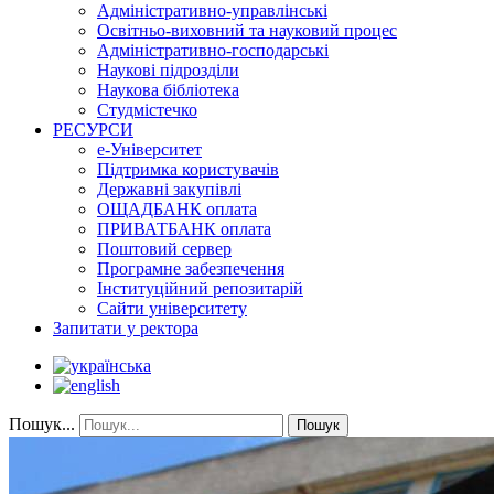
Адміністративно-управлінські
Освітньо-виховний та науковий процес
Адміністративно-господарські
Наукові підрозділи
Наукова бібліотека
Студмістечко
РЕСУРСИ
е-Університет
Підтримка користувачів
Державні закупівлі
ОЩАДБАНК оплата
ПРИВАТБАНК оплата
Поштовий сервер
Програмне забезпечення
Інституційний репозитарій
Сайти університету
Запитати у ректора
Пошук...
Пошук