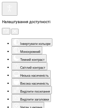
Налаштування доступності
Інвертувати кольори
Монохромний
Темний контраст
Світлий контраст
Низька насиченість
Висока насиченість
Виділити посилання
Виділити заголовки
Читач з екрана