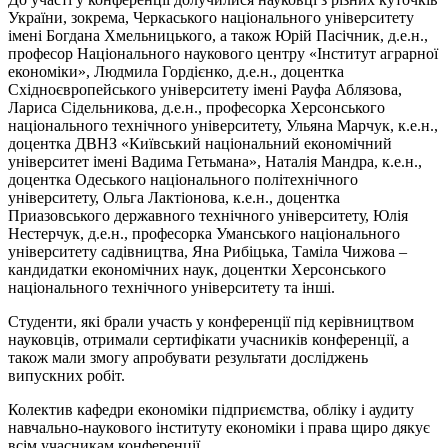
України, зокрема, Черкаського національного університету
імені Богдана Хмельницького, а також Юрій Пасічник, д.е.н.,
професор Національного наукового центру «Інститут аграрної
економіки», Людмила Гордієнко, д.е.н., доцентка
Східноєвропейського університету імені Рауфа Аблязова,
Лариса Сідельникова, д.е.н., професорка Херсонського
національного технічного університету, Ульяна Марчук, к.е.н.,
доцентка ДВНЗ «Київський національний економічний
університет імені Вадима Гетьмана», Наталія Мандра, к.е.н.,
доцентка Одеського національного політехнічного
університету, Ольга Лактіонова, к.е.н., доцентка
Приазовського державного технічного університету, Юлія
Нестерчук, д.е.н., професорка Уманського національного
університету садівництва, Яна Рибіцька, Таміла Чижова –
кандидатки економічних наук, доцентки Херсонського
національного технічного університету та інші.
Студенти, які брали участь у конференції під керівництвом
науковців, отримали сертифікати учасників конференції, а
також мали змогу апробувати результати досліджень
випускних робіт.
Колектив кафедри економіки підприємства, обліку і аудиту
навчально-наукового інституту економіки і права щиро дякує
всім учасникам конференції.