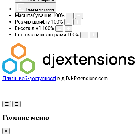
Режим читання
Масштабування
100
%
Розмір шрифту
100
%
Висота лінії
100
%
Інтервал між літерами
100
%
Плагін веб-доступності
від DJ-Extensions.com
Головне меню
×