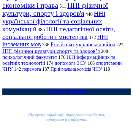
економіки і права
ННІ фізичної
511
культури, спорту і здоров'я
ННІ
440
української філології та соціальних
комунікацій
ННІ педагогічної освіти,
385
соціальної роботи і мистецтва
ННІ
372
іноземних мов
Російсько-українська війна
336
227
ННІ фізичної культури спорту та здоров’я
208
психологічний факультет
ННІ інформаційних та
176
освітніх технологій
допомога ЗСУ
спортсмени
174
166
ЧНУ
перемога
142
137
Приймальна комісія ЧНУ
119
АРХІВ НОВИН