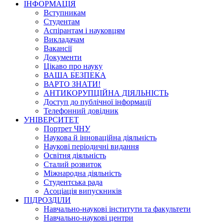
ІНФОРМАЦІЯ
Вступникам
Студентам
Аспірантам і науковцям
Викладачам
Вакансії
Документи
Цікаво про науку
ВАША БЕЗПЕКА
ВАРТО ЗНАТИ!
АНТИКОРУПЦІЙНА ДІЯЛЬНІСТЬ
Доступ до публічної інформації
Телефонний довідник
УНІВЕРСИТЕТ
Портрет ЧНУ
Наукова й інноваційна діяльність
Наукові періодичні видання
Освітня діяльність
Сталий розвиток
Міжнародна діяльність
Студентська рада
Асоціація випускників
ПІДРОЗДІЛИ
Навчально-наукові інститути та факультети
Навчально-наукові центри