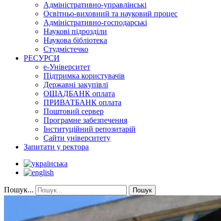
Адміністративно-управлінські
Освітньо-виховний та науковий процес
Адміністративно-господарські
Наукові підрозділи
Наукова бібліотека
Студмістечко
РЕСУРСИ
е-Університет
Підтримка користувачів
Державні закупівлі
ОЩАДБАНК оплата
ПРИВАТБАНК оплата
Поштовий сервер
Програмне забезпечення
Інституційний репозитарій
Сайти університету
Запитати у ректора
Пошук...
Пошук