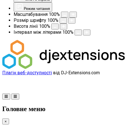
Режим читання
Масштабування
100
%
Розмір шрифту
100
%
Висота лінії
100
%
Інтервал між літерами
100
%
Плагін веб-доступності
від DJ-Extensions.com
Головне меню
×