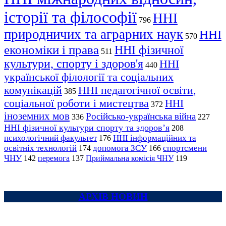
історії та філософії
ННІ
796
природничих та аграрних наук
ННІ
570
економіки і права
ННІ фізичної
511
культури, спорту і здоров'я
ННІ
440
української філології та соціальних
комунікацій
ННІ педагогічної освіти,
385
соціальної роботи і мистецтва
ННІ
372
іноземних мов
Російсько-українська війна
336
227
ННІ фізичної культури спорту та здоров’я
208
психологічний факультет
ННІ інформаційних та
176
освітніх технологій
допомога ЗСУ
спортсмени
174
166
ЧНУ
перемога
142
137
Приймальна комісія ЧНУ
119
АРХІВ НОВИН