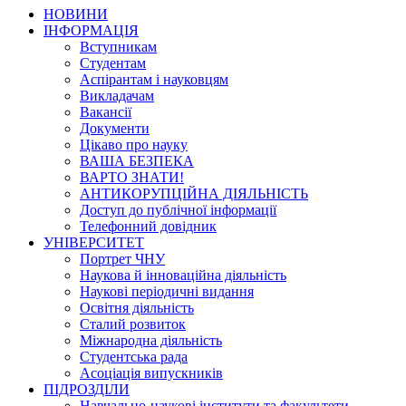
НОВИНИ
ІНФОРМАЦІЯ
Вступникам
Студентам
Аспірантам і науковцям
Викладачам
Вакансії
Документи
Цікаво про науку
ВАША БЕЗПЕКА
ВАРТО ЗНАТИ!
АНТИКОРУПЦІЙНА ДІЯЛЬНІСТЬ
Доступ до публічної інформації
Телефонний довідник
УНІВЕРСИТЕТ
Портрет ЧНУ
Наукова й інноваційна діяльність
Наукові періодичні видання
Освітня діяльність
Сталий розвиток
Міжнародна діяльність
Студентська рада
Асоціація випускників
ПІДРОЗДІЛИ
Навчально-наукові інститути та факультети