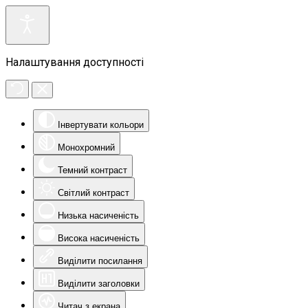
Налаштування доступності
Інвертувати кольори
Монохромний
Темний контраст
Світлий контраст
Низька насиченість
Висока насиченість
Виділити посилання
Виділити заголовки
Читач з екрана