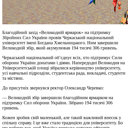
Благодійний захід «Великодній ярмарок» на підтримку
Збройних Сил України провів Черкаський національний
університет імені Богдана Хмельницького. Ним завершили
Великодній збір, який акумулював 194 тисячі 306 гривень.
Черкаський національний об’єднує всіх, хто підтримує Сили
оборони України
донатами
і
діями. Напередодні Великодня на
Університетській площі зібралися керівництво університету,
усі навчальні підрозділи, студентська рада, викладачі, студенти
та містяни.
До присутніх звернувся ректор Олександр Черевко:
— Великодній збір завершили благодійним ярмарком на
підтримку Сил оборони України. Зібрано 194 тисячі 306
гривень.
Кожен зробив свій маленький, але такий важливий внесок у
спільну справу. І це вже стало традицією для університету. Бо
ми робимо все, щоб Україна виграла: готуємо офіцерів,