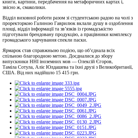
книги, картини, передбачення на метафоричних картах і,
звісно ж, смаколики.
Відділ виховної роботи разом зі студентською радою на чолі з
проректоркою Галиною Гаврилюк вклали душу в оздоблення
площі, відділ інформації та зв’язків із громадськістю
підготували брендовану продукцію, а працівники комплексу
громадського харчування спекли паски.
Ярмарок став справжньою подією, що об’єднала всіх
спільною благородною метою. Доєдналися до збору
випускники ННІ іноземних мов — Олексій Єгоров,
Таміла
Сотула
, Аліє Юлдашева та їхні друзі з Великобританії,
США. Від них надійшло 15 415 грн.