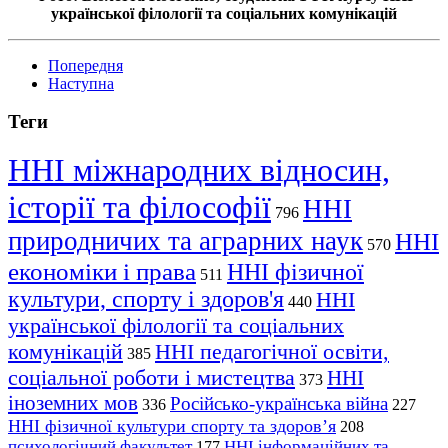
української філології та соціальних комунікацій
Попередня
Наступна
Теги
ННІ міжнародних відносин,
історії та філософії
ННІ
796
природничих та аграрних наук
ННІ
570
економіки і права
ННІ фізичної
511
культури, спорту і здоров'я
ННІ
440
української філології та соціальних
комунікацій
ННІ педагогічної освіти,
385
соціальної роботи і мистецтва
ННІ
373
іноземних мов
Російсько-українська війна
336
227
ННІ фізичної культури спорту та здоров’я
208
психологічний факультет
ННІ інформаційних та
177