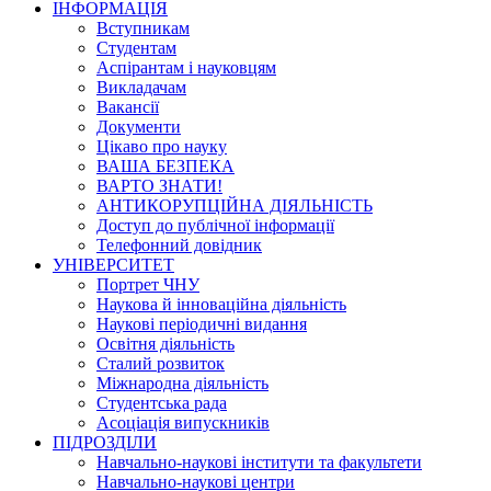
ІНФОРМАЦІЯ
Вступникам
Студентам
Аспірантам і науковцям
Викладачам
Вакансії
Документи
Цікаво про науку
ВАША БЕЗПЕКА
ВАРТО ЗНАТИ!
АНТИКОРУПЦІЙНА ДІЯЛЬНІСТЬ
Доступ до публічної інформації
Телефонний довідник
УНІВЕРСИТЕТ
Портрет ЧНУ
Наукова й інноваційна діяльність
Наукові періодичні видання
Освітня діяльність
Сталий розвиток
Міжнародна діяльність
Студентська рада
Асоціація випускників
ПІДРОЗДІЛИ
Навчально-наукові інститути та факультети
Навчально-наукові центри