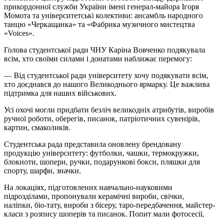
прикордонної служби України імені генерал-майора Ігоря
Момота та університетські колективи: ансамбль народного
танцю «
Черкащанка
» та «Фабрика музичного мистецтва
«Voices».
Голова студентської ради ЧНУ Каріна Вовченко подякувала
всім, хто своїми силами
і
донатами
наближає перемогу:
— Від студентської ради університету хочу подякувати всім,
хто доєднався до нашого Великоднього ярмарку. Це важлива
підтримка для наших військових.
Усі охочі могли придбати безліч великодніх атрибутів, виробів
ручної роботи, оберегів, писанок, патріотичних сувенірів,
картин, смаколиків.
Студентська рада представила оновлену брендовану
продукцію університету: футболки, чашки,
термокружки
,
блокноти,
шопери
, ручки, подарункові бокси, пляшки для
спорту, шарфи, значки.
На локаціях, підготовлених навчально-науковими
підрозділами, пропонували керамічні вироби, свічки,
наліпки,
біо-тату
, вироби з бісеру, таро-передбачення, майстер-
класи з розпису
шоперів
та писанок. Попит мали фотосесії,