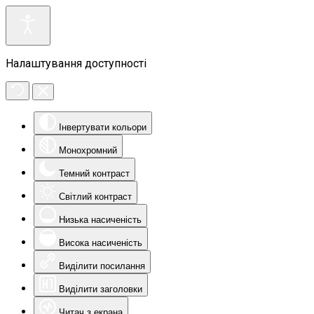
Налаштування доступності
Інвертувати кольори
Монохромний
Темний контраст
Світлий контраст
Низька насиченість
Висока насиченість
Виділити посилання
Виділити заголовки
Читач з екрана