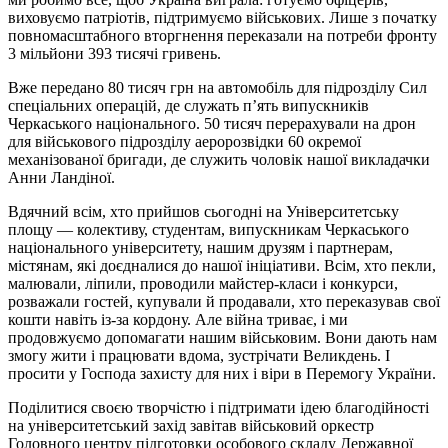
виховуємо патріотів, підтримуємо військових. Лише з початку
повномасштабного вторгнення переказали на потреби фронту
3 мільйони 393 тисячі гривень.
Вже передано 80 тисяч грн на автомобіль для підрозділу Сил
спеціальних операцій, де служать п’ять випускників
Черкаського національного. 50 тисяч перерахували на дрон
для військового підрозділу аеророзвідки 60 окремої
механізованої бригади, де служить чоловік нашої викладачки
Анни
Ландіної
.
Вдячний всім, хто прийшов сьогодні на Університетську
площу — колективу, студентам, випускникам Черкаського
національного університету, нашим друзям і партнерам,
містянам, які доєдналися до нашої ініціативи. Всім,
хто пекли
,
малювали, ліпили, проводили майстер-класи
і
конкурси,
розважали гостей, купували й продавали, хто переказував свої
кошти навіть із-за кордону. Але війна триває, і ми
продовжуємо допомагати нашим військовим. Вони дають нам
змогу жити
і
працювати вдома, зустрічати Великдень. І
просити у Господа захисту для них і віри в Перемогу України.
Поділитися своєю творчістю і підтримати ідею благодійності
на університетський захід завітав військовий оркестр
Головного центру підготовки особового складу Державної