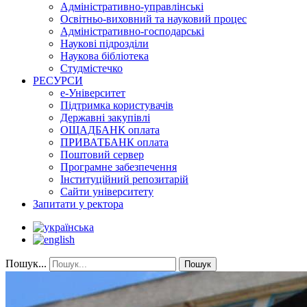
Адміністративно-управлінські
Освітньо-виховний та науковий процес
Адміністративно-господарські
Наукові підрозділи
Наукова бібліотека
Студмістечко
РЕСУРСИ
е-Університет
Підтримка користувачів
Державні закупівлі
ОЩАДБАНК оплата
ПРИВАТБАНК оплата
Поштовий сервер
Програмне забезпечення
Інституційний репозитарій
Сайти університету
Запитати у ректора
Пошук...
Пошук