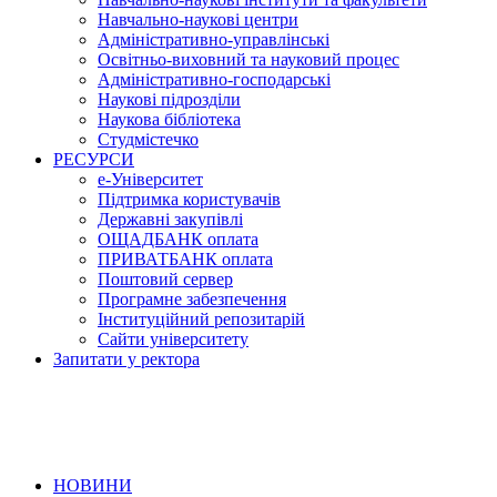
Навчально-наукові центри
Адміністративно-управлінські
Освітньо-виховний та науковий процес
Адміністративно-господарські
Наукові підрозділи
Наукова бібліотека
Студмістечко
РЕСУРСИ
е-Університет
Підтримка користувачів
Державні закупівлі
ОЩАДБАНК оплата
ПРИВАТБАНК оплата
Поштовий сервер
Програмне забезпечення
Інституційний репозитарій
Сайти університету
Запитати у ректора
НОВИНИ