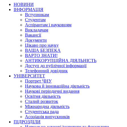
НОВИНИ
ІНФОРМАЦІЯ
Вступникам
Студентам
Аспірантам і науковцям
Викладачам
Вакансії
Документи
Цікаво про науку
ВАША БЕЗПЕКА
ВАРТО ЗНАТИ!
АНТИКОРУПЦІЙНА ДІЯЛЬНІСТЬ
Доступ до публічної інформації
Телефонний довідник
УНІВЕРСИТЕТ
Портрет ЧНУ
Наукова й інноваційна діяльність
Наукові періодичні видання
Освітня діяльність
Сталий розвиток
Міжнародна діяльність
Студентська рада
Асоціація випускників
ПІДРОЗДІЛИ
Навчально-наукові інститути та факультети