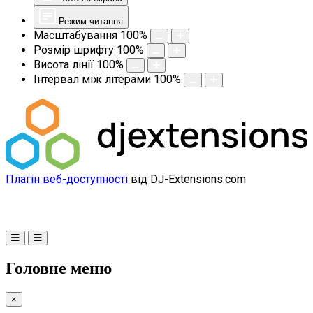
Режим читання
Масштабування
100
%
Розмір шрифту
100
%
Висота лінії
100
%
Інтервал між літерами
100
%
Плагін веб-доступності
від DJ-Extensions.com
Головне меню
×