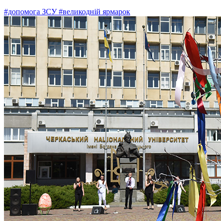
#допомога ЗСУ
#великодній ярмарок