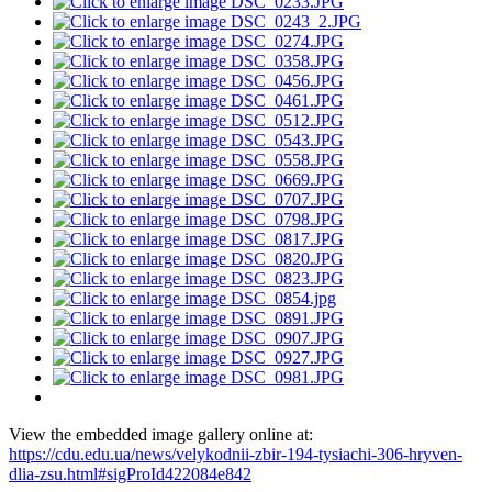
View the embedded image gallery online at:
https://cdu.edu.ua/news/velykodnii-zbir-194-tysiachi-306-hryven-
dlia-zsu.html#sigProId422084e842