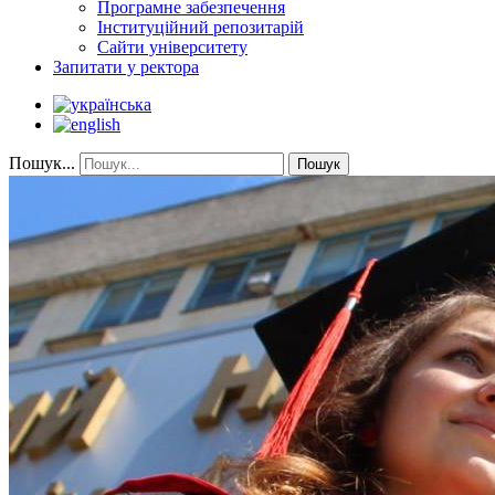
Програмне забезпечення
Інституційний репозитарій
Сайти університету
Запитати у ректора
Пошук...
Пошук