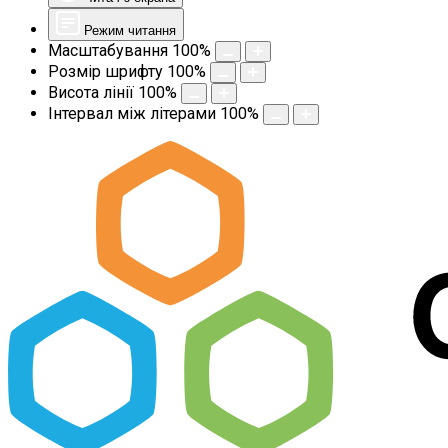
Режим читання
Масштабування
100
%
Розмір шрифту
100
%
Висота лінії
100
%
Інтервал між літерами
100
%