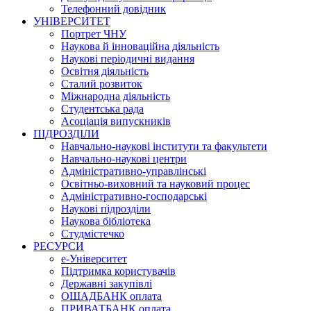
Телефонний довідник
УНІВЕРСИТЕТ
Портрет ЧНУ
Наукова й інноваційна діяльність
Наукові періодичні видання
Освітня діяльність
Сталий розвиток
Міжнародна діяльність
Студентська рада
Асоціація випускників
ПІДРОЗДІЛИ
Навчально-наукові інститути та факультети
Навчально-наукові центри
Адміністративно-управлінські
Освітньо-виховний та науковий процес
Адміністративно-господарські
Наукові підрозділи
Наукова бібліотека
Студмістечко
РЕСУРСИ
е-Університет
Підтримка користувачів
Державні закупівлі
ОЩАДБАНК оплата
ПРИВАТБАНК оплата