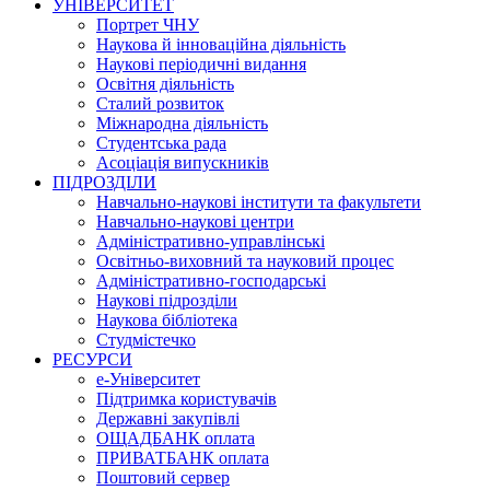
УНІВЕРСИТЕТ
Портрет ЧНУ
Наукова й інноваційна діяльність
Наукові періодичні видання
Освітня діяльність
Сталий розвиток
Міжнародна діяльність
Студентська рада
Асоціація випускників
ПІДРОЗДІЛИ
Навчально-наукові інститути та факультети
Навчально-наукові центри
Адміністративно-управлінські
Освітньо-виховний та науковий процес
Адміністративно-господарські
Наукові підрозділи
Наукова бібліотека
Студмістечко
РЕСУРСИ
е-Університет
Підтримка користувачів
Державні закупівлі
ОЩАДБАНК оплата
ПРИВАТБАНК оплата
Поштовий сервер