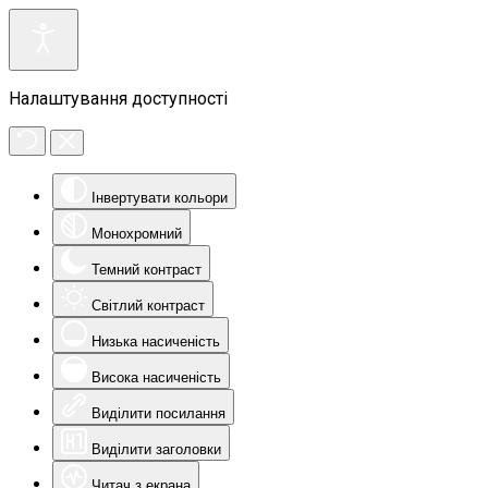
Налаштування доступності
Інвертувати кольори
Монохромний
Темний контраст
Світлий контраст
Низька насиченість
Висока насиченість
Виділити посилання
Виділити заголовки
Читач з екрана