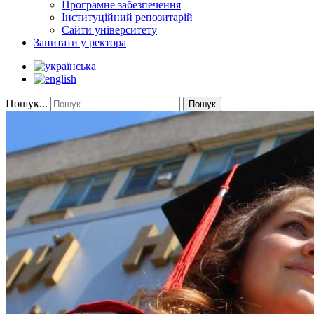
Програмне забезпечення
Інституційний репозитарій
Сайти університету
Запитати у ректора
Пошук...
Пошук