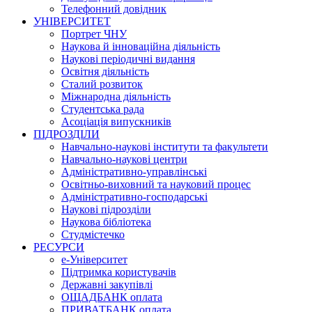
Телефонний довідник
УНІВЕРСИТЕТ
Портрет ЧНУ
Наукова й інноваційна діяльність
Наукові періодичні видання
Освітня діяльність
Сталий розвиток
Міжнародна діяльність
Студентська рада
Асоціація випускників
ПІДРОЗДІЛИ
Навчально-наукові інститути та факультети
Навчально-наукові центри
Адміністративно-управлінські
Освітньо-виховний та науковий процес
Адміністративно-господарські
Наукові підрозділи
Наукова бібліотека
Студмістечко
РЕСУРСИ
е-Університет
Підтримка користувачів
Державні закупівлі
ОЩАДБАНК оплата
ПРИВАТБАНК оплата