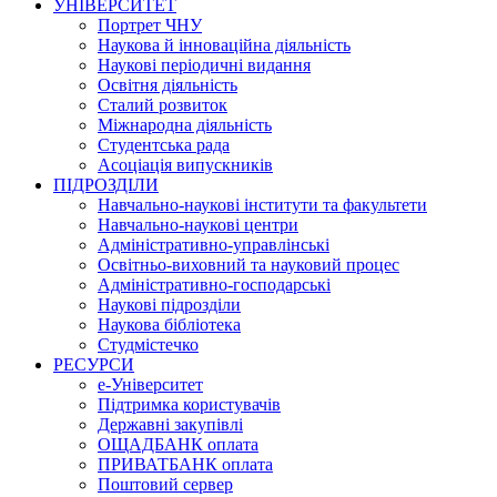
УНІВЕРСИТЕТ
Портрет ЧНУ
Наукова й інноваційна діяльність
Наукові періодичні видання
Освітня діяльність
Сталий розвиток
Міжнародна діяльність
Студентська рада
Асоціація випускників
ПІДРОЗДІЛИ
Навчально-наукові інститути та факультети
Навчально-наукові центри
Адміністративно-управлінські
Освітньо-виховний та науковий процес
Адміністративно-господарські
Наукові підрозділи
Наукова бібліотека
Студмістечко
РЕСУРСИ
е-Університет
Підтримка користувачів
Державні закупівлі
ОЩАДБАНК оплата
ПРИВАТБАНК оплата
Поштовий сервер