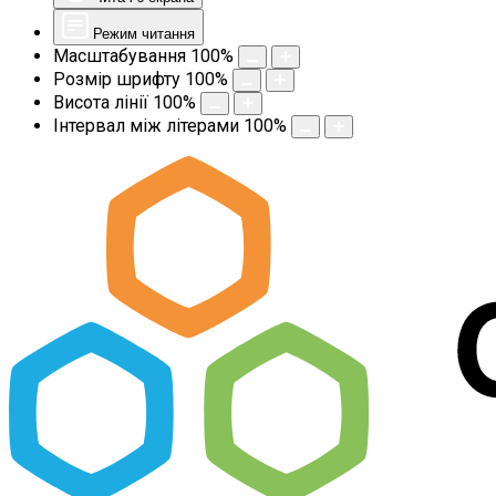
Режим читання
Масштабування
100
%
Розмір шрифту
100
%
Висота лінії
100
%
Інтервал між літерами
100
%