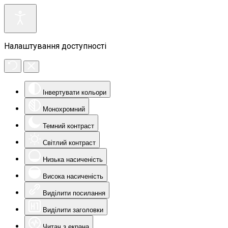
Налаштування доступності
Інвертувати кольори
Монохромний
Темний контраст
Світлий контраст
Низька насиченість
Висока насиченість
Виділити посилання
Виділити заголовки
Читач з екрана