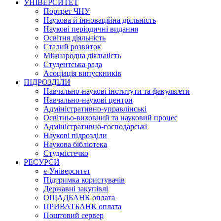
УНІВЕРСИТЕТ
Портрет ЧНУ
Наукова й інноваційна діяльність
Наукові періодичні видання
Освітня діяльність
Сталий розвиток
Міжнародна діяльність
Студентська рада
Асоціація випускників
ПІДРОЗДІЛИ
Навчально-наукові інститути та факультети
Навчально-наукові центри
Адміністративно-управлінські
Освітньо-виховний та науковий процес
Адміністративно-господарські
Наукові підрозділи
Наукова бібліотека
Студмістечко
РЕСУРСИ
е-Університет
Підтримка користувачів
Державні закупівлі
ОЩАДБАНК оплата
ПРИВАТБАНК оплата
Поштовий сервер