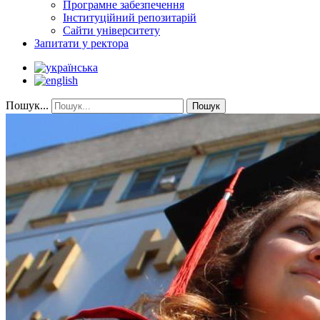
Програмне забезпечення
Інституційний репозитарій
Сайти університету
Запитати у ректора
Пошук...
Пошук