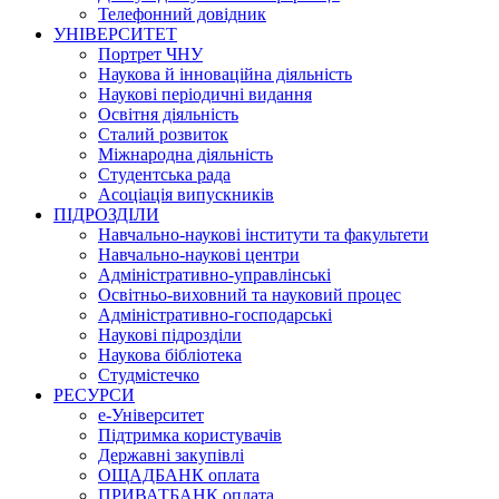
Телефонний довідник
УНІВЕРСИТЕТ
Портрет ЧНУ
Наукова й інноваційна діяльність
Наукові періодичні видання
Освітня діяльність
Сталий розвиток
Міжнародна діяльність
Студентська рада
Асоціація випускників
ПІДРОЗДІЛИ
Навчально-наукові інститути та факультети
Навчально-наукові центри
Адміністративно-управлінські
Освітньо-виховний та науковий процес
Адміністративно-господарські
Наукові підрозділи
Наукова бібліотека
Студмістечко
РЕСУРСИ
е-Університет
Підтримка користувачів
Державні закупівлі
ОЩАДБАНК оплата
ПРИВАТБАНК оплата