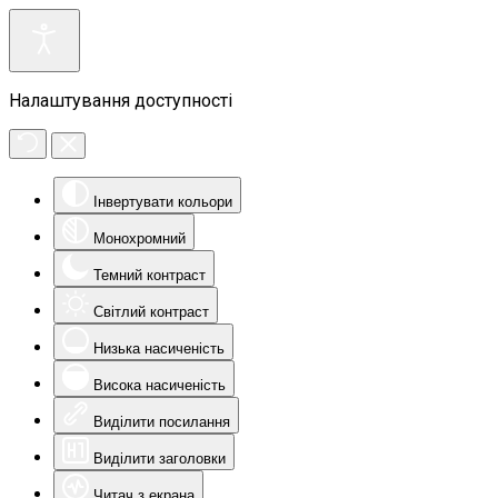
Налаштування доступності
Інвертувати кольори
Монохромний
Темний контраст
Світлий контраст
Низька насиченість
Висока насиченість
Виділити посилання
Виділити заголовки
Читач з екрана