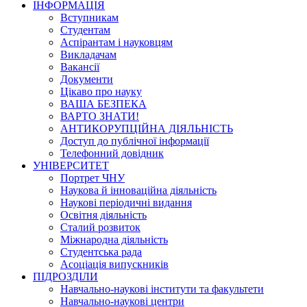
ІНФОРМАЦІЯ
Вступникам
Студентам
Аспірантам і науковцям
Викладачам
Вакансії
Документи
Цікаво про науку
ВАША БЕЗПЕКА
ВАРТО ЗНАТИ!
АНТИКОРУПЦІЙНА ДІЯЛЬНІСТЬ
Доступ до публічної інформації
Телефонний довідник
УНІВЕРСИТЕТ
Портрет ЧНУ
Наукова й інноваційна діяльність
Наукові періодичні видання
Освітня діяльність
Сталий розвиток
Міжнародна діяльність
Студентська рада
Асоціація випускників
ПІДРОЗДІЛИ
Навчально-наукові інститути та факультети
Навчально-наукові центри