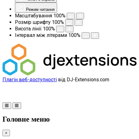
Режим читання
Масштабування
100
%
Розмір шрифту
100
%
Висота лінії
100
%
Інтервал між літерами
100
%
Плагін веб-доступності
від DJ-Extensions.com
Головне меню
×