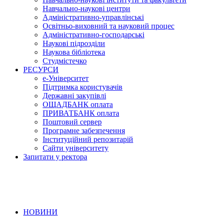
Навчально-наукові центри
Адміністративно-управлінські
Освітньо-виховний та науковий процес
Адміністративно-господарські
Наукові підрозділи
Наукова бібліотека
Студмістечко
РЕСУРСИ
е-Університет
Підтримка користувачів
Державні закупівлі
ОЩАДБАНК оплата
ПРИВАТБАНК оплата
Поштовий сервер
Програмне забезпечення
Інституційний репозитарій
Сайти університету
Запитати у ректора
НОВИНИ