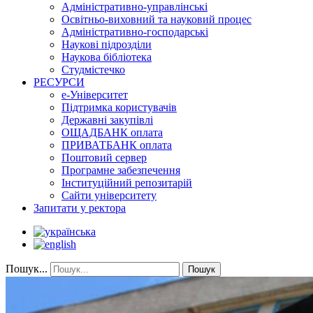
Адміністративно-управлінські
Освітньо-виховний та науковий процес
Адміністративно-господарські
Наукові підрозділи
Наукова бібліотека
Студмістечко
РЕСУРСИ
е-Університет
Підтримка користувачів
Державні закупівлі
ОЩАДБАНК оплата
ПРИВАТБАНК оплата
Поштовий сервер
Програмне забезпечення
Інституційний репозитарій
Сайти університету
Запитати у ректора
Пошук...
Пошук