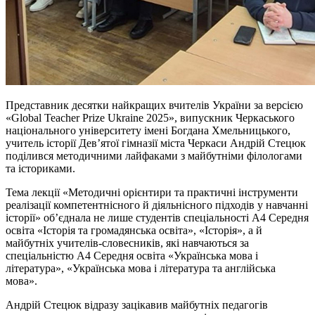
Представник десятки найкращих вчителів України за версією
«Global Teacher Prize Ukraine 2025», випускник Черкаського
національного університету імені Богдана Хмельницького,
учитель історії Дев’ятої гімназії міста Черкаси Андрій Стецюк
поділився методичними лайфаками з майбутніми філологами
та істориками.
Тема лекції «Методичні орієнтири та практичні інструменти
реалізації компетентнісного й діяльнісного підходів у навчанні
історії» об’єднала не лише студентів спеціальності А4 Середня
освіта «Історія та громадянська освіта», «Історія», а й
майбутніх учителів-словесників, які навчаються за
спеціальністю А4 Середня освіта «Українська мова і
література», «Українська мова і література та англійська
мова».
Андрій Стецюк відразу зацікавив майбутніх педагогів