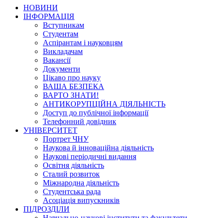
НОВИНИ
ІНФОРМАЦІЯ
Вступникам
Студентам
Аспірантам і науковцям
Викладачам
Вакансії
Документи
Цікаво про науку
ВАША БЕЗПЕКА
ВАРТО ЗНАТИ!
АНТИКОРУПЦІЙНА ДІЯЛЬНІСТЬ
Доступ до публічної інформації
Телефонний довідник
УНІВЕРСИТЕТ
Портрет ЧНУ
Наукова й інноваційна діяльність
Наукові періодичні видання
Освітня діяльність
Сталий розвиток
Міжнародна діяльність
Студентська рада
Асоціація випускників
ПІДРОЗДІЛИ
Навчально-наукові інститути та факультети