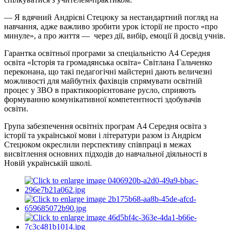
— Я вдячний Андрієві Стецюку за нестандартний погляд на
навчання, адже важливо зробити урок історії не просто «про
минуле», а про життя — через дії, вибір, емоції й досвід учнів.
Гарантка освітньої програми за спеціальністю А4 Середня
освіта «Історія та громадянська освіта» Світлана Гальченко
переконана, що такі педагогічні майстерні дають величезні
можливості для майбутніх фахівців спрямувати освітній
процес у ЗВО в практикоорієнтоване русло, сприяють
формуванню комунікативної компетентності здобувачів
освіти.
Група забезпечення освітніх програм А4 Середня освіта з
історії та української мови і літератури разом із Андрієм
Стецюком окреслили перспективу співпраці в межах
висвітлення основних підходів до навчальної діяльності в
Новій українській школі.