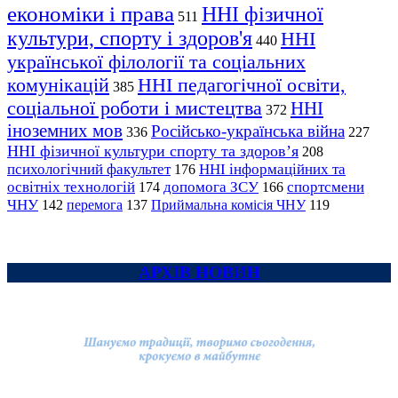
економіки і права
ННІ фізичної
511
культури, спорту і здоров'я
ННІ
440
української філології та соціальних
комунікацій
ННІ педагогічної освіти,
385
соціальної роботи і мистецтва
ННІ
372
іноземних мов
Російсько-українська війна
336
227
ННІ фізичної культури спорту та здоров’я
208
психологічний факультет
ННІ інформаційних та
176
освітніх технологій
допомога ЗСУ
спортсмени
174
166
ЧНУ
перемога
142
137
Приймальна комісія ЧНУ
119
АРХІВ НОВИН