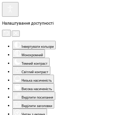
Налаштування доступності
Інвертувати кольори
Монохромний
Темний контраст
Світлий контраст
Низька насиченість
Висока насиченість
Виділити посилання
Виділити заголовки
Читач з екрана