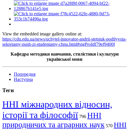
View the embedded image gallery online at:
https://cdu.edu.ua/news/uchytel-innovator-andrii-stetsiuk-podilyvsia-
sekretamy-nush-zi-studentamy-chnu.html#sigProIdf79ef9400f
Кафедра методики навчання, стилістики і культури
української мови
Попередня
Наступна
Теги
ННІ міжнародних відносин,
історії та філософії
ННІ
796
природничих та аграрних наук
ННІ
570