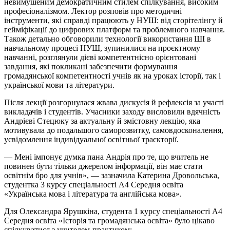
невимушеним демократичним стилем спілкування, високим
професіоналізмом. Лектор розповів про методичні
інструменти, які справді працюють у НУШ: від сторітелінгу й
гейміфікації до цифрових платформ та проблемного навчання.
Також детально обговорили технології використання ШІ в
навчальному процесі НУШ, зупинилися на проєктному
навчанні, розглянули дієві компетентнісно орієнтовані
завдання, які покликані забезпечити формування
громадянської компетентності учнів як на уроках історії, так і
української мови та літератури.
Після лекції розгорнулася жвава дискусія й рефлексія за участі
викладачів і студентів. Учасники заходу висловили вдячність
Андрієві Стецюку за актуальну й змістовну лекцію, яка
мотивувала до подальшого саморозвитку, самовдосконалення,
усвідомлення індивідуальної освітньої траєкторії.
— Мені імпонує думка пана Андрія про те, що вчитель не
повинен бути тільки джерелом інформації, він має стати
освітнім бро для учнів», — зазначила Катерина Дровольська,
студентка 3 курсу спеціальності А4 Середня освіта
«Українська мова і література та англійська мова».
Для Олександра Ярушкіна, студента 1 курсу спеціальності А4
Середня освіта «Історія та громадянська освіта» було цікаво
спілкуватися з учителем-практиком: