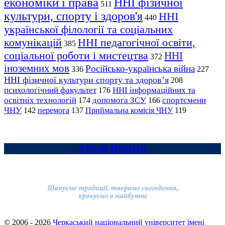
економіки і права
ННІ фізичної
511
культури, спорту і здоров'я
ННІ
440
української філології та соціальних
комунікацій
ННІ педагогічної освіти,
385
соціальної роботи і мистецтва
ННІ
372
іноземних мов
Російсько-українська війна
336
227
ННІ фізичної культури спорту та здоров’я
208
психологічний факультет
ННІ інформаційних та
176
освітніх технологій
допомога ЗСУ
спортсмени
174
166
ЧНУ
перемога
142
137
Приймальна комісія ЧНУ
119
АРХІВ НОВИН
© 2006 - 2026
Черкаський національний університет імені