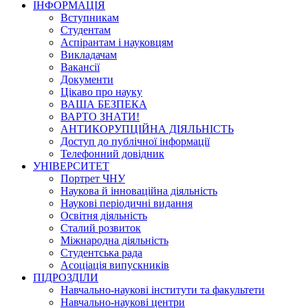
ІНФОРМАЦІЯ
Вступникам
Студентам
Аспірантам і науковцям
Викладачам
Вакансії
Документи
Цікаво про науку
ВАША БЕЗПЕКА
ВАРТО ЗНАТИ!
АНТИКОРУПЦІЙНА ДІЯЛЬНІСТЬ
Доступ до публічної інформації
Телефонний довідник
УНІВЕРСИТЕТ
Портрет ЧНУ
Наукова й інноваційна діяльність
Наукові періодичні видання
Освітня діяльність
Сталий розвиток
Міжнародна діяльність
Студентська рада
Асоціація випускників
ПІДРОЗДІЛИ
Навчально-наукові інститути та факультети
Навчально-наукові центри