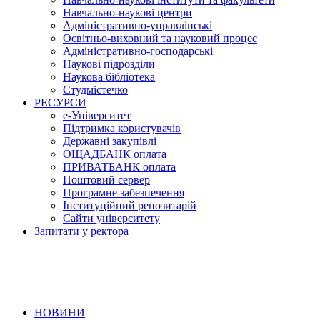
Навчально-наукові центри
Адміністративно-управлінські
Освітньо-виховний та науковий процес
Адміністративно-господарські
Наукові підрозділи
Наукова бібліотека
Студмістечко
РЕСУРСИ
е-Університет
Підтримка користувачів
Державні закупівлі
ОЩАДБАНК оплата
ПРИВАТБАНК оплата
Поштовий сервер
Програмне забезпечення
Інституційний репозитарій
Сайти університету
Запитати у ректора
НОВИНИ