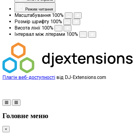
Режим читання
Масштабування
100
%
Розмір шрифту
100
%
Висота лінії
100
%
Інтервал між літерами
100
%
Плагін веб-доступності
від DJ-Extensions.com
Головне меню
×