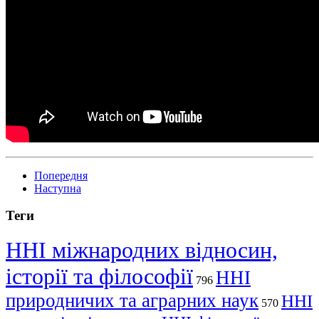
Попередня
Наступна
Теги
ННІ міжнародних відносин,
історії та філософії
ННІ
796
природничих та аграрних наук
ННІ
570