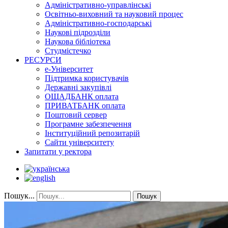
Адміністративно-управлінські
Освітньо-виховний та науковий процес
Адміністративно-господарські
Наукові підрозділи
Наукова бібліотека
Студмістечко
РЕСУРСИ
е-Університет
Підтримка користувачів
Державні закупівлі
ОЩАДБАНК оплата
ПРИВАТБАНК оплата
Поштовий сервер
Програмне забезпечення
Інституційний репозитарій
Сайти університету
Запитати у ректора
Пошук...
Пошук