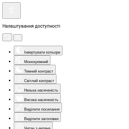
Налаштування доступності
Інвертувати кольори
Монохромний
Темний контраст
Світлий контраст
Низька насиченість
Висока насиченість
Виділити посилання
Виділити заголовки
Читач з екрана