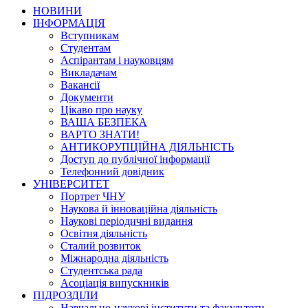
НОВИНИ
ІНФОРМАЦІЯ
Вступникам
Студентам
Аспірантам і науковцям
Викладачам
Вакансії
Документи
Цікаво про науку
ВАША БЕЗПЕКА
ВАРТО ЗНАТИ!
АНТИКОРУПЦІЙНА ДІЯЛЬНІСТЬ
Доступ до публічної інформації
Телефонний довідник
УНІВЕРСИТЕТ
Портрет ЧНУ
Наукова й інноваційна діяльність
Наукові періодичні видання
Освітня діяльність
Сталий розвиток
Міжнародна діяльність
Студентська рада
Асоціація випускників
ПІДРОЗДІЛИ
Навчально-наукові інститути та факультети