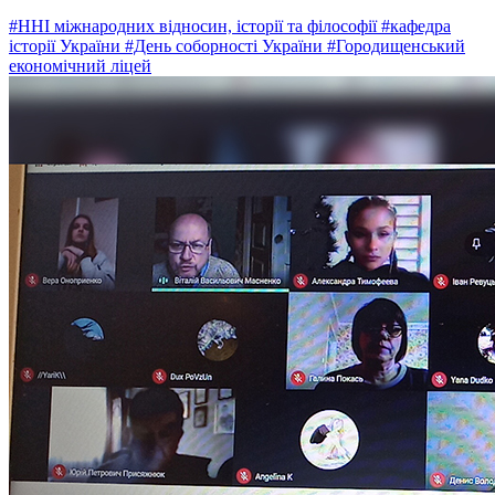
#ННІ міжнародних відносин, історії та філософії
#кафедра
історії України
#День соборності України
#Городищенський
економічний ліцей