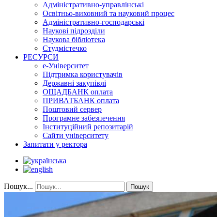
Адміністративно-управлінські
Освітньо-виховний та науковий процес
Адміністративно-господарські
Наукові підрозділи
Наукова бібліотека
Студмістечко
РЕСУРСИ
е-Університет
Підтримка користувачів
Державні закупівлі
ОЩАДБАНК оплата
ПРИВАТБАНК оплата
Поштовий сервер
Програмне забезпечення
Інституційний репозитарій
Сайти університету
Запитати у ректора
Пошук...
Пошук