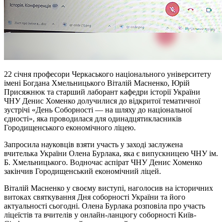
22 січня професори Черкаського національного університету
імені Богдана Хмельницького Віталій Масненко, Юрій
Присяжнюк та старший лаборант кафедри історії України
ЧНУ Денис Хоменко долучилися до відкритої тематичної
зустрічі «День Соборності — на шляху до національної
єдності», яка проводилася для одинадцятикласників
Городищенського економічного ліцею.
Запросила науковців взяти участь у заході заслужена
вчителька України Олена Бурлака, яка є випускницею ЧНУ ім.
Б. Хмельницького. Водночас аспірат ЧНУ Денис Хоменко
закінчив Городищенський економічний ліцей.
Віталій Масненко у своєму виступі, наголосив на історичних
витоках святкування Дня соборності України та його
актуальності сьогодні. Олена Бурлака розповіла про участь
ліцеїстів та вчителів у онлайн-ланцюгу соборності Київ-