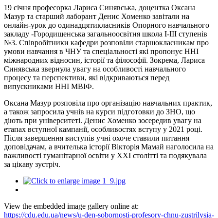
19 січня професорка Лариса Синявська, доцентка Оксана
Мазур та старший лаборант Денис Хоменко завітали на
онлайн-урок до одинадцятикласників Опорного навчального
закладу -Городищенська загальноосвітня школа І-ІІІ ступенів
№3. Співробітники кафедри розповіли старшокласникам про
умови навчання в ЧНУ та спеціальності які пропонує ННІ
міжнародних відносин, історії та філософії. Зокрема, Лариса
Синявська звернула увагу на особливості навчального
процесу та перспективи, які відкриваються перед
випускниками ННІ МВІФ.
Оксана Мазур розповіла про організацію навчальних практик,
а також запросила учнів на курси підготовки до ЗНО, що
діють при університеті. Денис Хоменко зосередив увагу на
етапах вступної кампанії, особливостях вступу у 2021 році.
Після завершення виступів учні охоче ставили питання
доповідачам, а вчителька історії Вікторія Мамай наголосила на
важливості гуманітарної освіти у ХХІ столітті та подякувала
за цікаву зустріч.
View the embedded image gallery online at:
https://cdu.edu.ua/news/u-den-sobornosti-profesory-chnu-zustrilysia-