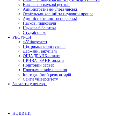
Навчально-наукові центри
Адміністративно-управлінські
Освітньо-виховний та науковий процес
Адміністративно-господарські
Наукові підрозділи
Наукова бібліотека
Студмістечко
РЕСУРСИ
е-Університет
Підтримка користувачів
Державні закупівлі
ОЩАДБАНК оплата
ПРИВАТБАНК оплата
Поштовий сервер
Програмне забезпечення
Інституційний репозитарій
Сайти університету
Запитати у ректора
НОВИНИ