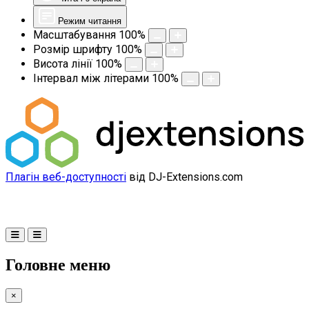
Режим читання
Масштабування
100
%
Розмір шрифту
100
%
Висота лінії
100
%
Інтервал між літерами
100
%
Плагін веб-доступності
від DJ-Extensions.com
Головне меню
×