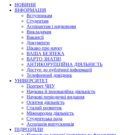
НОВИНИ
ІНФОРМАЦІЯ
Вступникам
Студентам
Аспірантам і науковцям
Викладачам
Вакансії
Документи
Цікаво про науку
ВАША БЕЗПЕКА
ВАРТО ЗНАТИ!
АНТИКОРУПЦІЙНА ДІЯЛЬНІСТЬ
Доступ до публічної інформації
Телефонний довідник
УНІВЕРСИТЕТ
Портрет ЧНУ
Наукова й інноваційна діяльність
Наукові періодичні видання
Освітня діяльність
Сталий розвиток
Міжнародна діяльність
Студентська рада
Асоціація випускників
ПІДРОЗДІЛИ
Навчально-наукові інститути та факультети