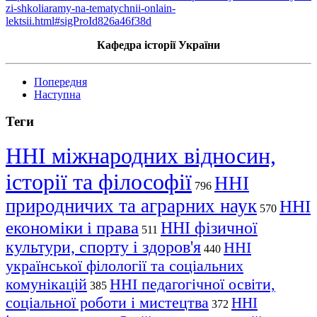
zi-shkoliaramy-na-tematychnii-onlain-
lektsii.html#sigProId826a46f38d
Кафедра історії України
Попередня
Наступна
Теги
ННІ міжнародних відносин,
історії та філософії
ННІ
796
природничих та аграрних наук
ННІ
570
економіки і права
ННІ фізичної
511
культури, спорту і здоров'я
ННІ
440
української філології та соціальних
комунікацій
ННІ педагогічної освіти,
385
соціальної роботи і мистецтва
ННІ
372