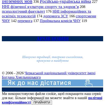
іноземних мов
Російсько-українська війна
336
227
ННІ фізичної культури спорту та здоров’я
208
психологічний факультет
ННІ інформаційних та
176
освітніх технологій
допомога ЗСУ
спортсмени
174
166
ЧНУ
перемога
142
137
Приймальна комісія ЧНУ
119
АРХІВ НОВИН
© 2006 - 2026
Черкаський національний університет імені
Богдана Хмельницького
Ми використовуємо файли cookie, щоб покращити наш сервіс
для вас. Більше інформації ви можете знайти в нашій
політиці
конфіденційності
ПРИЙНЯТИ