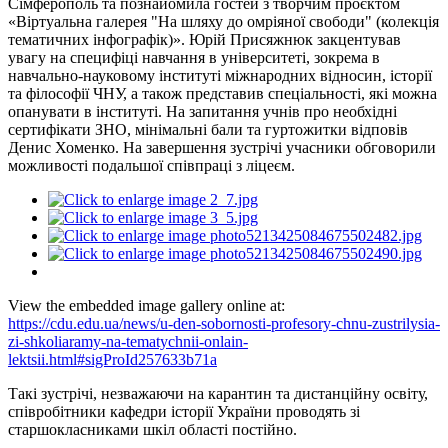
Сімферополь та познайомила гостей з творчим проєктом
«Віртуальна галерея "На шляху до омріяної свободи" (колекція
тематичних інфографік)». Юрій Присяжнюк закцентував
увагу на специфіці навчання в університеті, зокрема в
навчально-науковому інституті міжнародних відносин, історії
та філософії ЧНУ, а також представив спеціальності, які можна
опанувати в інституті. На запитання учнів про необхідні
сертифікати ЗНО, мінімальні бали та гуртожитки відповів
Денис Хоменко. На завершення зустрічі учасники обговорили
можливості подальшої співпраці з ліцеєм.
View the embedded image gallery online at:
https://cdu.edu.ua/news/u-den-sobornosti-profesory-chnu-zustrilysia-
zi-shkoliaramy-na-tematychnii-onlain-
lektsii.html#sigProId257633b71a
Такі зустрічі, незважаючи на карантин та дистанційну освіту,
співробітники кафедри історії України проводять зі
старшокласниками шкіл області постійно.