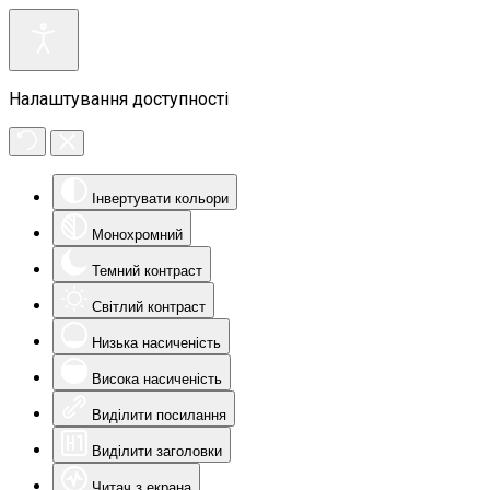
Налаштування доступності
Інвертувати кольори
Монохромний
Темний контраст
Світлий контраст
Низька насиченість
Висока насиченість
Виділити посилання
Виділити заголовки
Читач з екрана