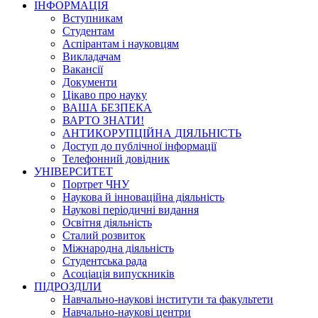
ІНФОРМАЦІЯ
Вступникам
Студентам
Аспірантам і науковцям
Викладачам
Вакансії
Документи
Цікаво про науку
ВАША БЕЗПЕКА
ВАРТО ЗНАТИ!
АНТИКОРУПЦІЙНА ДІЯЛЬНІСТЬ
Доступ до публічної інформації
Телефонний довідник
УНІВЕРСИТЕТ
Портрет ЧНУ
Наукова й інноваційна діяльність
Наукові періодичні видання
Освітня діяльність
Сталий розвиток
Міжнародна діяльність
Студентська рада
Асоціація випускників
ПІДРОЗДІЛИ
Навчально-наукові інститути та факультети
Навчально-наукові центри