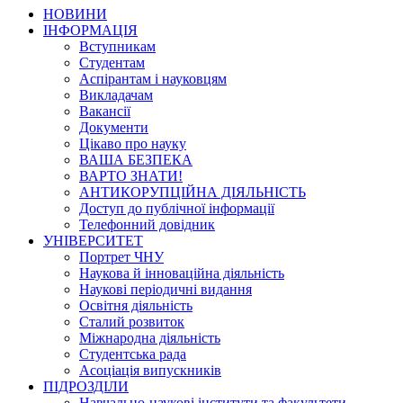
НОВИНИ
ІНФОРМАЦІЯ
Вступникам
Студентам
Аспірантам і науковцям
Викладачам
Вакансії
Документи
Цікаво про науку
ВАША БЕЗПЕКА
ВАРТО ЗНАТИ!
АНТИКОРУПЦІЙНА ДІЯЛЬНІСТЬ
Доступ до публічної інформації
Телефонний довідник
УНІВЕРСИТЕТ
Портрет ЧНУ
Наукова й інноваційна діяльність
Наукові періодичні видання
Освітня діяльність
Сталий розвиток
Міжнародна діяльність
Студентська рада
Асоціація випускників
ПІДРОЗДІЛИ
Навчально-наукові інститути та факультети