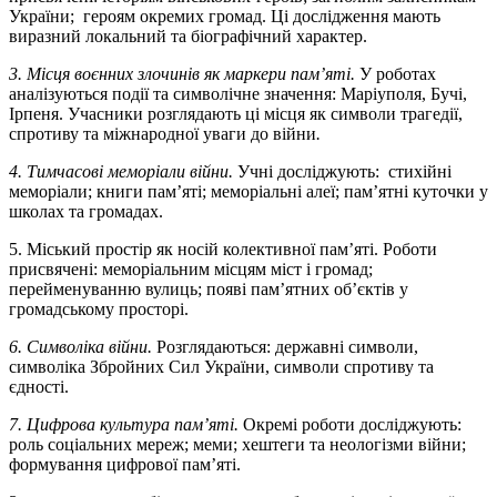
України; героям окремих громад. Ці дослідження мають
виразний локальний та біографічний характер.
3. Місця воєнних злочинів як маркери пам’яті.
У роботах
аналізуються події та символічне значення: Маріуполя, Бучі,
Ірпеня. Учасники розглядають ці місця як символи трагедії,
спротиву та міжнародної уваги до війни
.
4. Тимчасові меморіали війни.
Учні досліджують: стихійні
меморіали; книги пам’яті; меморіальні алеї; пам’ятні куточки у
школах та громадах.
5. Міський простір як носій колективної пам’яті. Роботи
присвячені: меморіальним місцям міст і громад;
перейменуванню вулиць; появі пам’ятних об’єктів у
громадському просторі.
6. Символіка війни.
Розглядаються: державні символи,
символіка Збройних Сил України, символи спротиву та
єдності.
7. Цифрова культура пам’яті.
Окремі роботи досліджують:
роль соціальних мереж; меми; хештеги та неологізми війни;
формування цифрової пам’яті.