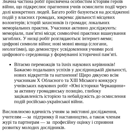
Значна частина робіт присвячена особистим історіям героїв
війни, що підкреслює прагнення учнів осмислити події через
долі конкретних людей. Багато робіт базуються на дослідженні
подій у власних громадах, зокрема: діяльності місцевих
волонтерів; історій захисників із громади; локальних
меморіальних практик. Учасники активно досліджують:
меморіали, пам’ятні місця; символічні практики вшанування
загиблих. У низці робіт розглядаються: інтернет-меми;
цифрові символи війни; нові мовні явища (слогани,
неологізми), що демонструє усвідомлення учнями ролі
цифрового середовища у формуванні історичної пам’яті.
Вітаємо переможців та їхніх наукових керівників!
Бажаємо подальших успіхів у дослідницькій діяльності,
нових відкриттів та натхнення! Щиро дякуємо всім
учасникам Х Обласного та ХІІІ Міського конкурсу
учнівських наукових робіт «Юні історики Черкащини»
за активну громадянську позицію, глибоку
зацікавленість історією та небайдужість до осмислення
подій російсько-української війни.
Висловлюємо вдячність учням за змістовні дослідження,
учителям —за підтримку й наставництво, а також членам
журі та партнерам — за професійну оцінку і сприяння
розвитку молодих дослідників.