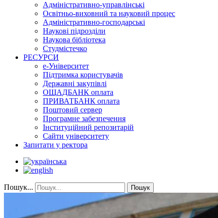
Адміністративно-управлінські
Освітньо-виховний та науковий процес
Адміністративно-господарські
Наукові підрозділи
Наукова бібліотека
Студмістечко
РЕСУРСИ
е-Університет
Підтримка користувачів
Державні закупівлі
ОЩАДБАНК оплата
ПРИВАТБАНК оплата
Поштовий сервер
Програмне забезпечення
Інституційний репозитарій
Сайти університету
Запитати у ректора
Пошук...
Пошук