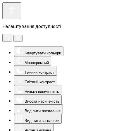
Налаштування доступності
Інвертувати кольори
Монохромний
Темний контраст
Світлий контраст
Низька насиченість
Висока насиченість
Виділити посилання
Виділити заголовки
Читач з екрана