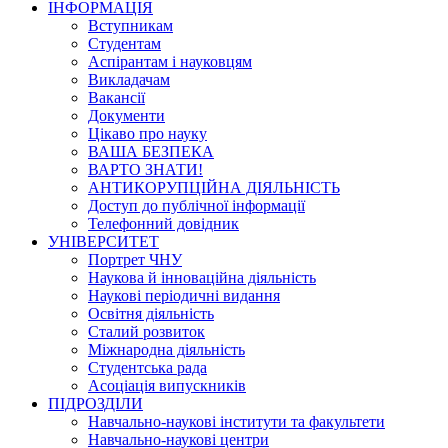
ІНФОРМАЦІЯ
Вступникам
Студентам
Аспірантам і науковцям
Викладачам
Вакансії
Документи
Цікаво про науку
ВАША БЕЗПЕКА
ВАРТО ЗНАТИ!
АНТИКОРУПЦІЙНА ДІЯЛЬНІСТЬ
Доступ до публічної інформації
Телефонний довідник
УНІВЕРСИТЕТ
Портрет ЧНУ
Наукова й інноваційна діяльність
Наукові періодичні видання
Освітня діяльність
Сталий розвиток
Міжнародна діяльність
Студентська рада
Асоціація випускників
ПІДРОЗДІЛИ
Навчально-наукові інститути та факультети
Навчально-наукові центри