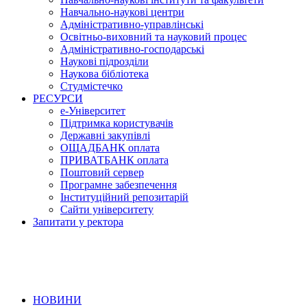
Навчально-наукові центри
Адміністративно-управлінські
Освітньо-виховний та науковий процес
Адміністративно-господарські
Наукові підрозділи
Наукова бібліотека
Студмістечко
РЕСУРСИ
е-Університет
Підтримка користувачів
Державні закупівлі
ОЩАДБАНК оплата
ПРИВАТБАНК оплата
Поштовий сервер
Програмне забезпечення
Інституційний репозитарій
Сайти університету
Запитати у ректора
НОВИНИ