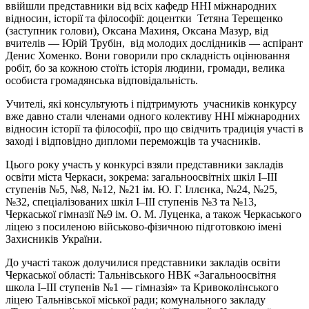
ввійшли представники від всіх кафедр ННІ міжнародних
відносин, історії та філософії: доцентки Тетяна Терещенко
(заступник голови), Оксана Махиня, Оксана Мазур, від
вчителів — Юрій Трубін, від молодих дослідників — аспірант
Денис Хоменко. Вони говорили про складність оцінювання
робіт, бо за кожною стоїть історія людини, громади, велика
особиста громадянська відповідальність.
Учителі, які консультують і підтримують учасників конкурсу
вже давно стали членами одного колективу ННІ міжнародних
відносин історії та філософії, про що свідчить традиція участі в
заході і відповідно дипломи переможців та учасників.
Цього року участь у конкурсі взяли представники закладів
освіти міста Черкаси, зокрема: загальноосвітніх шкіл І–ІІІ
ступенів №5, №8, №12, №21 ім. Ю. Г. Іллєнка, №24, №25,
№32, спеціалізованих шкіл І–ІІІ ступенів №3 та №13,
Черкаської гімназії №9 ім. О. М. Луценка, а також Черкаського
ліцею з посиленою військово-фізичною підготовкою імені
Захисників України.
До участі також долучилися представники закладів освіти
Черкаської області: Тальнівського НВК «Загальноосвітня
школа І–ІІІ ступенів №1 — гімназія» та Кривоколінського
ліцею Тальнівської міської ради; комунального закладу