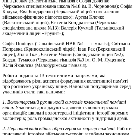
Ліна Деркач (Васютинська гімназія); Софія Дяченко
(Черкаська спеціалізована школа №18 ім. В. Чорновола); Софія
Кадука, Єва Бондаренко (Черкаський ліцей з посиленою
військово-фізичною підготовкою); Артем Клочко
(Васютинський ліцей); Євгенія Кондратьєва (Черкаська
спеціалізована школа №13); Валерія Кучмай (Тальнівський
академічний ліцей «Ерудит»);
Софія Поліщук (Тальнівський НВК №1 — гімназія); Світлана
Поправка (Кривоколінський ліцей); Іван Рак (Верхняцький
ліцей); Лілія Ткач, Євгеній Чалий (Слобідський ліцей №2);
Богдан Тумасов (Черкаська гімназія №9 ім. О. М. Луценка);
Юлія Яковлєва (Малобурімська гімназія).
Роботи подано за 13 тематичними напрямами, які
відображають різні аспекти формування колективної пам’яті
про російсько-українську війну. Найбільш популярними серед
учасників стали такі напрями:
1. Волонтерський рух як носій символів колективної пам’яті
війни.
Учасники досліджують: діяльність волонтерських
організацій; шкільні волонтерські ініціативи; історії окремих
волонтерів; роль громадянської активності у підтримці армії.
2. Персоналізація війни: образ героя як маркер пам’яті.
Роботи
присвячені: історіям військових-героїв; загиблим захисникам