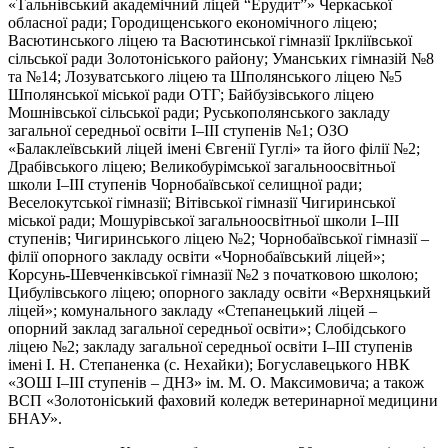
«Тальнівський академічний ліцей “Ерудит”» Черкаської
обласної ради; Городищенського економічного ліцею;
Васютинського ліцею та Васютинської гімназії Іркліївської
сільської ради Золотоніського району; Уманських гімназій №8
та №14; Лозуватського ліцею та Шполянського ліцею №5
Шполянської міської ради ОТГ; Байбузівського ліцею
Мошнівської сільської ради; Руськополянського закладу
загальної середньої освіти І–ІІІ ступенів №1; ОЗО
«Балаклеївський ліцей імені Євгенії Гуглі» та його філії №2;
Драбівського ліцею; Великобурімської загальноосвітньої
школи І–ІІІ ступенів Чорнобаївської селищної ради;
Веселокутської гімназії; Вітівської гімназії Чигиринської
міської ради; Мошурівської загальноосвітньої школи І–ІІІ
ступенів; Чигиринського ліцею №2; Чорнобаївської гімназії –
філії опорного закладу освіти «Чорнобаївський ліцей»;
Корсунь-Шевченківської гімназії №2 з початковою школою;
Цибулівського ліцею; опорного закладу освіти «Верхняцький
ліцей»; комунального закладу «Степанецький ліцей –
опорний заклад загальної середньої освіти»; Слобідського
ліцею №2; закладу загальної середньої освіти І–ІІІ ступенів
імені І. Н. Степаненка (с. Нехайки); Богуславецького НВК
«ЗОШ І–ІІІ ступенів – ДНЗ» ім. М. О. Максимовича; а також
ВСП «Золотоніський фаховий коледж ветеринарної медицини
БНАУ».