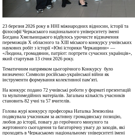
23 березня 2026 року в ННІ міжнародних відносин, історії та
філософії Черкаського національного університету імені
Богдана Хмельницького відбулось урочисте відзначення
переможців Х обласного та ХІІІ міського конкурсу учнівських
наукових робіт з історії «Юні історики Черкащини» —
«Людина, громадянин, патріот: портрети сучасних українців»,
який стартував 13 січня 2026 року.
Тематичним напрямком цьогорічного Конкурсу було
визначено: Символи російсько-української війни як
інструменти формування колективної пам’яті.
На конкурс подано 72 учнівські роботи у форматі презентацій
та мультимедійних матеріалів. Загальна кількість учасників
становить 82 учні та 57 вчителів.
Голова журі конкурсу професорка Наталка Земзюліна
подякувала учасникам за активну громадянську позицію,
любов до історії, повагу до героїчного минулого та
жертовного сьогодення та багаторічну увагу до заходів, які
проходять в Черкаському національному університеті імені