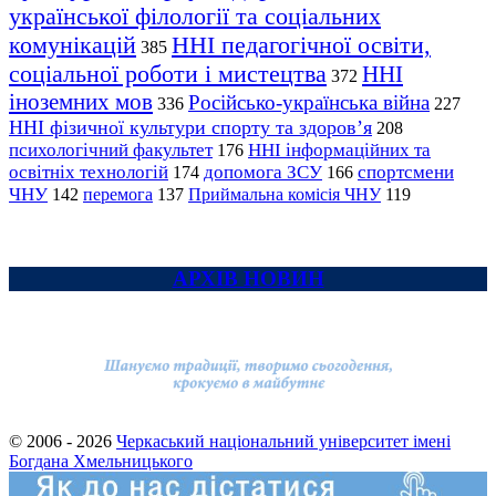
української філології та соціальних
комунікацій
ННІ педагогічної освіти,
385
соціальної роботи і мистецтва
ННІ
372
іноземних мов
Російсько-українська війна
336
227
ННІ фізичної культури спорту та здоров’я
208
психологічний факультет
ННІ інформаційних та
176
освітніх технологій
допомога ЗСУ
спортсмени
174
166
ЧНУ
перемога
142
137
Приймальна комісія ЧНУ
119
АРХІВ НОВИН
© 2006 - 2026
Черкаський національний університет імені
Богдана Хмельницького