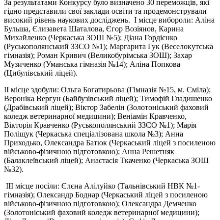
За результатами Конкурсу було визначено 30 переможців, які
гідно представили свої заклади освіти та продемонстрували
високий рівень наукових досліджень. І місце вибороли: Аліна
Бульша, Єлизавета Шаталова, Єгор Возіянов, Карина
Михайленко (Черкаська ЗОШ №5); Діана Гордієнко
(Руськополянський ЗЗСО №1); Маргарита Гук (Веселокутська
гімназія); Роман Кривич (Великобурімська ЗОШ); Захар
Музиченко (Уманська гімназія №14); Аліна Попкова
(Цибулівський ліцей).
ІІ місце здобули: Ольга Богатирьова (Гімназія №15, м. Сміла);
Вероніка Вергун (Байбузівський ліцей); Тимофій Гладишенко
(Драбівський ліцей); Віктор Забелін (Золотоніський фаховий
коледж ветеринарної медицини); Веніамін Кравченко,
Вікторія Кравченко (Руськополянський ЗЗСО №1); Марія
Поліщук (Черкаська спеціалізована школа №3); Анна
Приходько, Олександра Батюк (Черкаський ліцей з посиленою
військово-фізичною підготовкою); Анна Решетняк
(Балаклеївський ліцей); Анастасія Ткаченко (Черкаська ЗОШ
№32).
ІІІ місце посіли: Єлєна Алілуйко (Тальнівський НВК №1-
гімназія); Олександр Боднар (Черкаський ліцей з посиленою
військово-фізичною підготовкою); Олександра Демченко
(Золотоніський фаховий коледж ветеринарної медицини);