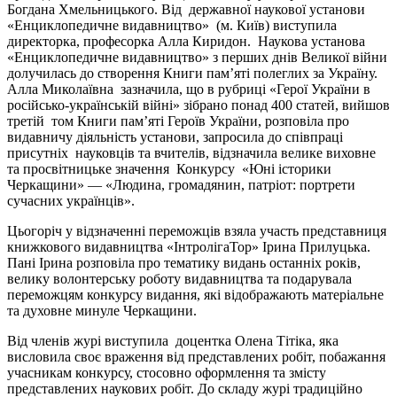
Богдана Хмельницького. Від державної наукової установи
«Енциклопедичне видавництво» (м. Київ) виступила
директорка, професорка Алла Киридон. Наукова установа
«Енциклопедичне видавництво» з перших днів Великої війни
долучилась до створення Книги пам’яті полеглих за Україну.
Алла Миколаївна зазначила, що в рубриці «Герої України в
російсько-українській війні» зібрано понад 400 статей, вийшов
третій том Книги пам’яті Героїв України, розповіла про
видавничу діяльність установи, запросила до співпраці
присутніх науковців та вчителів, відзначила велике виховне
та просвітницьке значення Конкурсу «Юні історики
Черкащини» — «Людина, громадянин, патріот: портрети
сучасних українців».
Цьогоріч у відзначенні переможців взяла участь представниця
книжкового видавництва «ІнтролігаТор» Ірина Прилуцька.
Пані Ірина розповіла про тематику видань останніх років,
велику волонтерську роботу видавництва та подарувала
переможцям конкурсу видання, які відображають матеріальне
та духовне минуле Черкащини.
Від членів журі виступила доцентка Олена Тітіка, яка
висловила своє враження від представлених робіт, побажання
учасникам конкурсу, стосовно оформлення та змісту
представлених наукових робіт. До складу журі традиційно