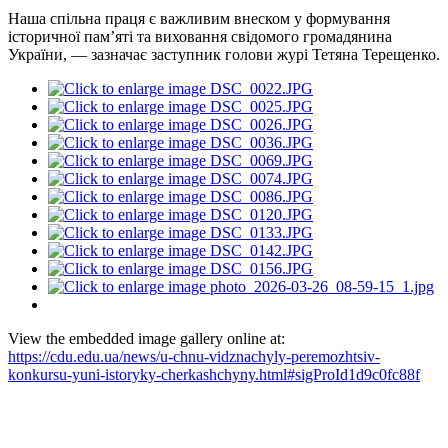
Наша спільна праця є важливим внеском у формування
історичної пам’яті та виховання свідомого громадянина
України, — зазначає заступник голови журі Тетяна Терещенко.
View the embedded image gallery online at:
https://cdu.edu.ua/news/u-chnu-vidznachyly-peremozhtsiv-
konkursu-yuni-istoryky-cherkashchyny.html#sigProId1d9c0fc88f