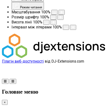
Режим читання
Масштабування
100
%
Розмір шрифту
100
%
Висота лінії
100
%
Інтервал між літерами
100
%
Плагін веб-доступності
від DJ-Extensions.com
Головне меню
×