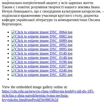
національно-патріотичний акцент у всіх царинах життя.
Таким є і новітнє розуміння творчості нашого земляка Івана
Нечуя-Левицького, що є своєрідним культурним катарсисом, –
поділилася враженнями учасниця круглого столу, доцентка
кафедри української літератури та компаративістики Оксана
Вертипорох.
View the embedded image gallery online at:
https://cdu.edu.ua/news/u-chnu-vidbuvsia-kruhlyi-stil-do-185-
richchia-z-dnia-narodzhennia-ivana-nechuia-
levytskoho.html#sigProId5fe9863b2d