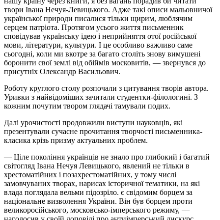
нашу країну через книги, я без вагань порадив би читати
твори Івана Нечуя-Левицького. Адже такі описи мальовничої
української природи писалися тільки щирим, люблячим
серцем патріота. Протягом усього життя письменник
сповідував українську ідею і неприйняття отої російської
мови, літератури, культури. І це особливо важливо саме
сьогодні, коли ми вкотре за багато століть знову вимушені
боронити свої землі від обіймів московитів, — звернувся до
присутніх Олександр Васильович.
Роботу круглого столу розпочали з цитування творів автора.
Уривки з найвідоміших зачитали студентки-філологині. З
кожним почутим твором глядачі тамували подих.
Далі урочистості продовжили виступи науковців, які
презентували сучасне прочитання творчості письменника-
класика крізь призму актуальних проблем.
— Ціле покоління українців не знало про глибокий і багатий
світогляд Івана Нечуя Левицького, явлений не тільки в
хрестоматійних і позахрестоматійних, у тому числі
замовчуваних творах, нарисах історичної тематики, на які
влада поглядала вельми підозріло. є свідомим борцем за
національне визволення України. Він був борцем проти
великоросійського, московсько-імперського режиму, —
наголосив у своїй доповіді про антиімперський дискурс