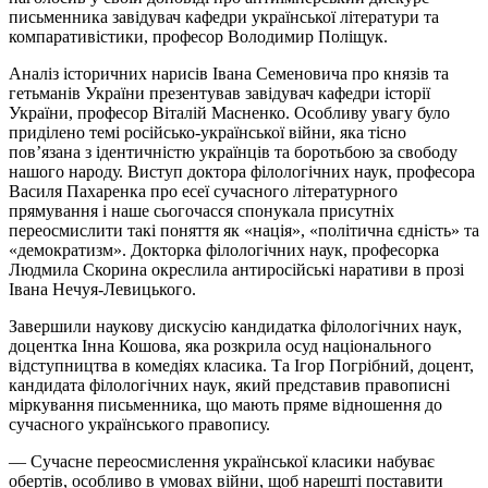
письменника завідувач кафедри української літератури та
компаративістики, професор Володимир Поліщук.
Аналіз історичних нарисів Івана Семеновича про князів та
гетьманів України презентував завідувач кафедри історії
України, професор Віталій Масненко. Особливу увагу було
приділено темі російсько-української війни, яка тісно
пов’язана з ідентичністю українців та боротьбою за свободу
нашого народу. Виступ доктора філологічних наук, професора
Василя Пахаренка про есеї сучасного літературного
прямування і наше сьогочасся спонукала присутніх
переосмислити такі поняття як «нація», «політична єдність» та
«демократизм». Докторка філологічних наук, професорка
Людмила Скорина окреслила антиросійські наративи в прозі
Івана Нечуя-Левицького.
Завершили наукову дискусію кандидатка філологічних наук,
доцентка Інна Кошова, яка розкрила осуд національного
відступництва в комедіях класика. Та Ігор Погрібний, доцент,
кандидата філологічних наук, який представив правописні
міркування письменника, що мають пряме відношення до
сучасного українського правопису.
— Сучасне переосмислення української класики набуває
обертів, особливо в умовах війни, щоб нарешті поставити