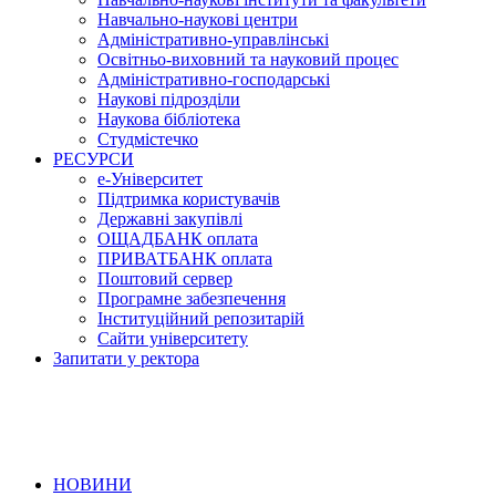
Навчально-наукові центри
Адміністративно-управлінські
Освітньо-виховний та науковий процес
Адміністративно-господарські
Наукові підрозділи
Наукова бібліотека
Студмістечко
РЕСУРСИ
е-Університет
Підтримка користувачів
Державні закупівлі
ОЩАДБАНК оплата
ПРИВАТБАНК оплата
Поштовий сервер
Програмне забезпечення
Інституційний репозитарій
Сайти університету
Запитати у ректора
НОВИНИ