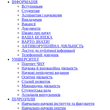
ІНФОРМАЦІЯ
Вступникам
Студентам
Аспірантам і науковцям
Викладачам
Вакансії
Документи
Цікаво про науку
ВАША БЕЗПЕКА
ВАРТО ЗНАТИ!
АНТИКОРУПЦІЙНА ДІЯЛЬНІСТЬ
Доступ до публічної інформації
Телефонний довідник
УНІВЕРСИТЕТ
Портрет ЧНУ
Наукова й інноваційна діяльність
Наукові періодичні видання
Освітня діяльність
Сталий розвиток
Міжнародна діяльність
Студентська рада
Асоціація випускників
ПІДРОЗДІЛИ
Навчально-наукові інститути та факультети
Навчально-наукові центри