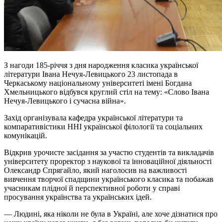
З нагоди 185-річчя з дня народження класика української
літератури Івана Нечуя-Левицького 23 листопада в
Черкаському національному університеті імені Богдана
Хмельницького відбувся круглий стіл на тему: «Слово Івана
Нечуя-Левицького і сучасна війна».
Захід організувала кафедра української літератури та
компаративістики ННІ української філології та соціальних
комунікацій.
Відкрив урочисте засідання за участю студентів та викладачів
університету проректор з наукової та інноваційної діяльності
Олександр Спрягайло, який наголосив на важливості
вивчення творчої спадщини українського класика та побажав
учасникам плідної й перспективної роботи у справі
просування українства та українських ідей.
— Людині, яка ніколи не була в Україні, але хоче дізнатися про