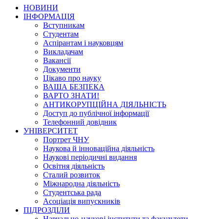
НОВИНИ
ІНФОРМАЦІЯ
Вступникам
Студентам
Аспірантам і науковцям
Викладачам
Вакансії
Документи
Цікаво про науку
ВАША БЕЗПЕКА
ВАРТО ЗНАТИ!
АНТИКОРУПЦІЙНА ДІЯЛЬНІСТЬ
Доступ до публічної інформації
Телефонний довідник
УНІВЕРСИТЕТ
Портрет ЧНУ
Наукова й інноваційна діяльність
Наукові періодичні видання
Освітня діяльність
Сталий розвиток
Міжнародна діяльність
Студентська рада
Асоціація випускників
ПІДРОЗДІЛИ
Навчально-наукові інститути та факультети