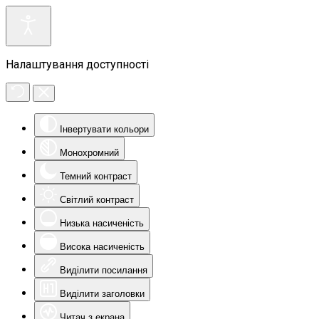
Налаштування доступності
Інвертувати кольори
Монохромний
Темний контраст
Світлий контраст
Низька насиченість
Висока насиченість
Виділити посилання
Виділити заголовки
Читач з екрана