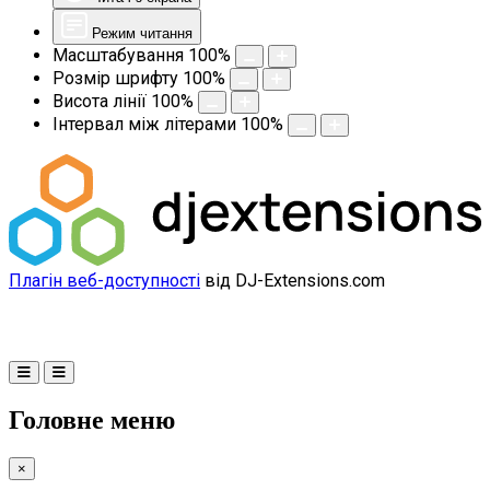
Режим читання
Масштабування
100
%
Розмір шрифту
100
%
Висота лінії
100
%
Інтервал між літерами
100
%
Плагін веб-доступності
від DJ-Extensions.com
Головне меню
×