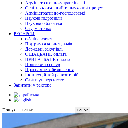
Адміністративно-управлінські
Освітньо-виховний та науковий процес
Адміністративно-господарські
Наукові підрозділи
Наукова бібліотека
Студмістечко
РЕСУРСИ
е-Університет
Підтримка користувачів
Державні закупівлі
ОЩАДБАНК оплата
ПРИВАТБАНК оплата
Поштовий сервер
Програмне забезпечення
Інституційний репозитарій
Сайти університету
Запитати у ректора
Пошук...
Пошук