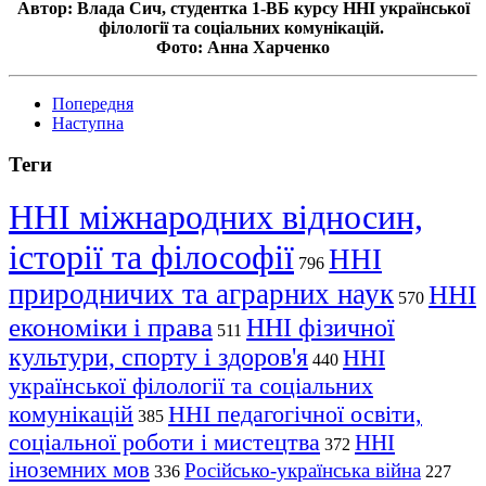
Автор: Влада Сич, студентка 1-ВБ курсу ННІ української
філології та соціальних комунікацій.
Фото: Анна Харченко
Попередня
Наступна
Теги
ННІ міжнародних відносин,
історії та філософії
ННІ
796
природничих та аграрних наук
ННІ
570
економіки і права
ННІ фізичної
511
культури, спорту і здоров'я
ННІ
440
української філології та соціальних
комунікацій
ННІ педагогічної освіти,
385
соціальної роботи і мистецтва
ННІ
372
іноземних мов
Російсько-українська війна
336
227