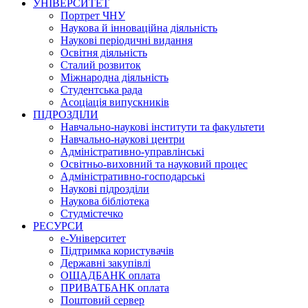
УНІВЕРСИТЕТ
Портрет ЧНУ
Наукова й інноваційна діяльність
Наукові періодичні видання
Освітня діяльність
Сталий розвиток
Міжнародна діяльність
Студентська рада
Асоціація випускників
ПІДРОЗДІЛИ
Навчально-наукові інститути та факультети
Навчально-наукові центри
Адміністративно-управлінські
Освітньо-виховний та науковий процес
Адміністративно-господарські
Наукові підрозділи
Наукова бібліотека
Студмістечко
РЕСУРСИ
е-Університет
Підтримка користувачів
Державні закупівлі
ОЩАДБАНК оплата
ПРИВАТБАНК оплата
Поштовий сервер