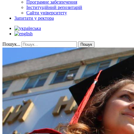
Програмне забезпечення
Інституційний репозитарій
Сайти університету
Запитати у ректора
Пошук...
Пошук