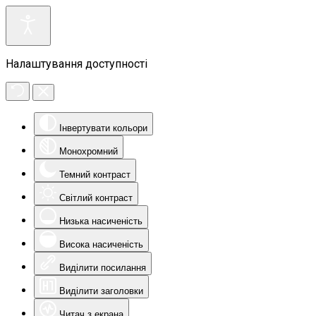
Налаштування доступності
Інвертувати кольори
Монохромний
Темний контраст
Світлий контраст
Низька насиченість
Висока насиченість
Виділити посилання
Виділити заголовки
Читач з екрана