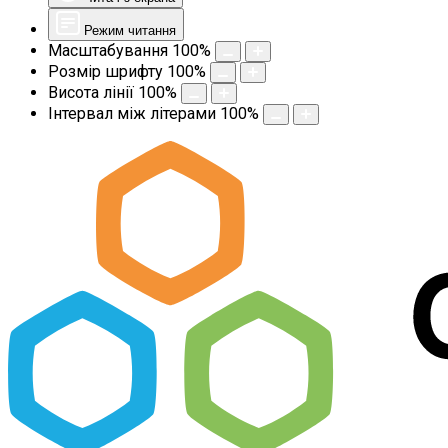
Режим читання
Масштабування
100
%
Розмір шрифту
100
%
Висота лінії
100
%
Інтервал між літерами
100
%