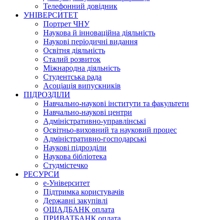
Телефонний довідник
УНІВЕРСИТЕТ
Портрет ЧНУ
Наукова й інноваційна діяльність
Наукові періодичні видання
Освітня діяльність
Сталий розвиток
Міжнародна діяльність
Студентська рада
Асоціація випускників
ПІДРОЗДІЛИ
Навчально-наукові інститути та факультети
Навчально-наукові центри
Адміністративно-управлінські
Освітньо-виховний та науковий процес
Адміністративно-господарські
Наукові підрозділи
Наукова бібліотека
Студмістечко
РЕСУРСИ
е-Університет
Підтримка користувачів
Державні закупівлі
ОЩАДБАНК оплата
ПРИВАТБАНК оплата