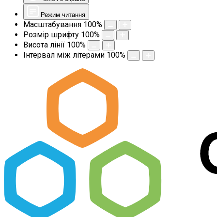
Режим читання
Масштабування
100
%
Розмір шрифту
100
%
Висота лінії
100
%
Інтервал між літерами
100
%