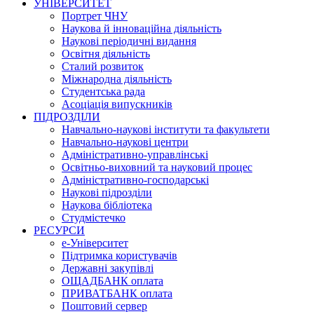
УНІВЕРСИТЕТ
Портрет ЧНУ
Наукова й інноваційна діяльність
Наукові періодичні видання
Освітня діяльність
Сталий розвиток
Міжнародна діяльність
Студентська рада
Асоціація випускників
ПІДРОЗДІЛИ
Навчально-наукові інститути та факультети
Навчально-наукові центри
Адміністративно-управлінські
Освітньо-виховний та науковий процес
Адміністративно-господарські
Наукові підрозділи
Наукова бібліотека
Студмістечко
РЕСУРСИ
е-Університет
Підтримка користувачів
Державні закупівлі
ОЩАДБАНК оплата
ПРИВАТБАНК оплата
Поштовий сервер