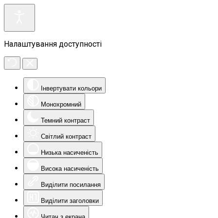
Налаштування доступності
Інвертувати кольори
Монохромний
Темний контраст
Світлий контраст
Низька насиченість
Висока насиченість
Виділити посилання
Виділити заголовки
Читач з екрана