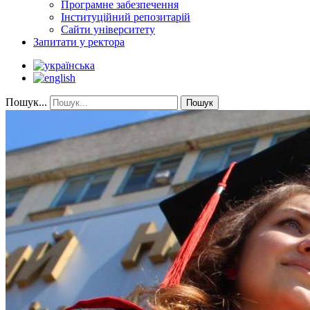
Програмне забезпечення
Інституційний репозитарій
Сайти університету
Запитати у ректора
Пошук...
Пошук