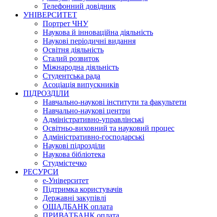
Телефонний довідник
УНІВЕРСИТЕТ
Портрет ЧНУ
Наукова й інноваційна діяльність
Наукові періодичні видання
Освітня діяльність
Сталий розвиток
Міжнародна діяльність
Студентська рада
Асоціація випускників
ПІДРОЗДІЛИ
Навчально-наукові інститути та факультети
Навчально-наукові центри
Адміністративно-управлінські
Освітньо-виховний та науковий процес
Адміністративно-господарські
Наукові підрозділи
Наукова бібліотека
Студмістечко
РЕСУРСИ
е-Університет
Підтримка користувачів
Державні закупівлі
ОЩАДБАНК оплата
ПРИВАТБАНК оплата