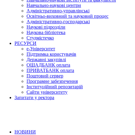
Навчально-наукові центри
Адміністративно-управлінські
Освітньо-виховний та науковий процес
Адміністративно-господарські
Наукові підрозділи
Наукова бібліотека
Студмістечко
РЕСУРСИ
е-Університет
Підтримка користувачів
Державні закупівлі
ОЩАДБАНК оплата
ПРИВАТБАНК оплата
Поштовий сервер
Програмне забезпечення
Інституційний репозитарій
Сайти університету
Запитати у ректора
НОВИНИ