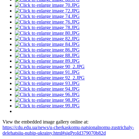
View the embedded image gallery online at:
https://cdu.edu.ua/news/u-cherkaskomu-natsionalnomu-zustrichaly-
delehatsiiu-nubip-ukrainy.html#sigProId379070b82d