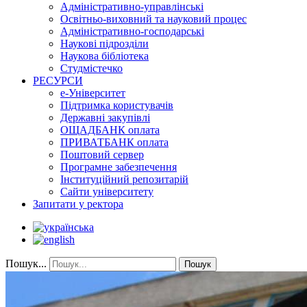
Адміністративно-управлінські
Освітньо-виховний та науковий процес
Адміністративно-господарські
Наукові підрозділи
Наукова бібліотека
Студмістечко
РЕСУРСИ
е-Університет
Підтримка користувачів
Державні закупівлі
ОЩАДБАНК оплата
ПРИВАТБАНК оплата
Поштовий сервер
Програмне забезпечення
Інституційний репозитарій
Сайти університету
Запитати у ректора
Пошук...
Пошук