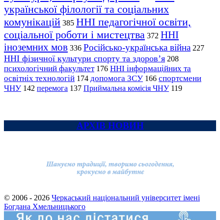
української філології та соціальних
комунікацій
ННІ педагогічної освіти,
385
соціальної роботи і мистецтва
ННІ
372
іноземних мов
Російсько-українська війна
336
227
ННІ фізичної культури спорту та здоров’я
208
психологічний факультет
ННІ інформаційних та
176
освітніх технологій
допомога ЗСУ
спортсмени
174
166
ЧНУ
перемога
142
137
Приймальна комісія ЧНУ
119
АРХІВ НОВИН
© 2006 - 2026
Черкаський національний університет імені
Богдана Хмельницького