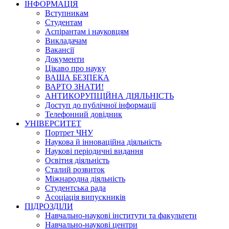
ІНФОРМАЦІЯ
Вступникам
Студентам
Аспірантам і науковцям
Викладачам
Вакансії
Документи
Цікаво про науку
ВАША БЕЗПЕКА
ВАРТО ЗНАТИ!
АНТИКОРУПЦІЙНА ДІЯЛЬНІСТЬ
Доступ до публічної інформації
Телефонний довідник
УНІВЕРСИТЕТ
Портрет ЧНУ
Наукова й інноваційна діяльність
Наукові періодичні видання
Освітня діяльність
Сталий розвиток
Міжнародна діяльність
Студентська рада
Асоціація випускників
ПІДРОЗДІЛИ
Навчально-наукові інститути та факультети
Навчально-наукові центри