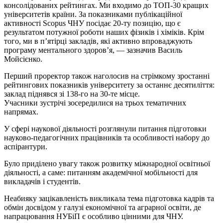
консолідованих рейтингах. Ми входимо до
ТОП-30
кращих
університетів країни. За показниками публікаційної
активності Scopus ЧНУ посідає 20-ту позицію, що є
результатом потужної роботи наших фізиків і хіміків. Крім
того, ми в п’ятірці закладів, які активно впроваджують
програму ментального здоров’я, — зазначив Василь
Мойсієнко.
Перший проректор також наголосив на стрімкому зростанні
рейтингових показників університету за останнє десятиліття:
заклад піднявся зі 138-го на 30-те місце.
Учасники зустрічі зосередилися на трьох тематичних
напрямах.
У сфері наукової діяльності розглянули питання підготовки
науково-педагогічних працівників та особливості набору до
аспірантури.
Було приділено увагу також розвитку міжнародної освітньої
діяльності, а саме: питанням академічної мобільності для
викладачів і студентів.
Неабияку зацікавленість викликала тема підготовка кадрів та
обмін досвідом у галузі економічної та аграрної освіти, де
напрацювання НУБіП є особливо цінними для ЧНУ.