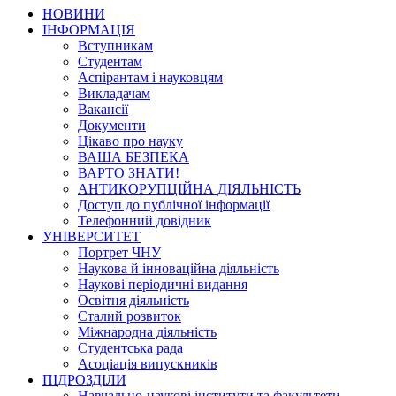
НОВИНИ
ІНФОРМАЦІЯ
Вступникам
Студентам
Аспірантам і науковцям
Викладачам
Вакансії
Документи
Цікаво про науку
ВАША БЕЗПЕКА
ВАРТО ЗНАТИ!
АНТИКОРУПЦІЙНА ДІЯЛЬНІСТЬ
Доступ до публічної інформації
Телефонний довідник
УНІВЕРСИТЕТ
Портрет ЧНУ
Наукова й інноваційна діяльність
Наукові періодичні видання
Освітня діяльність
Сталий розвиток
Міжнародна діяльність
Студентська рада
Асоціація випускників
ПІДРОЗДІЛИ
Навчально-наукові інститути та факультети