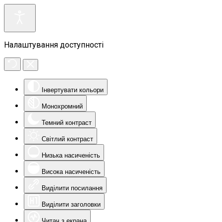
Налаштування доступності
Інвертувати кольори
Монохромний
Темний контраст
Світлий контраст
Низька насиченість
Висока насиченість
Виділити посилання
Виділити заголовки
Читач з екрана