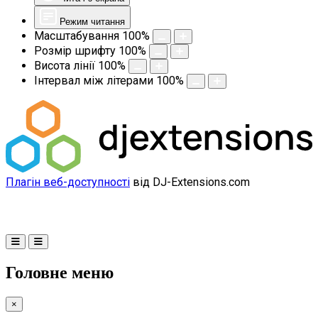
Режим читання
Масштабування
100
%
Розмір шрифту
100
%
Висота лінії
100
%
Інтервал між літерами
100
%
Плагін веб-доступності
від DJ-Extensions.com
Головне меню
×