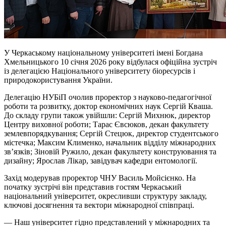
У Черкаському національному університеті імені Богдана
Хмельницького 10 січня 2026 року відбулася офіційна зустріч
із делегацією Національного університету біоресурсів і
природокористування України.
Делегацію НУБіП очолив проректор з науково-педагогічної
роботи та розвитку, доктор економічних наук Сергій Кваша.
До складу групи також увійшли: Сергій Михнюк, директор
Центру виховної роботи; Тарас Євсюков, декан факультету
землевпорядкування; Сергій Стецюк, директор студентського
містечка; Максим Клименко, начальник відділу міжнародних
зв’язків; Зіновій Ружило, декан факультету конструювання та
дизайну; Ярослав Лікар, завідувач кафедри ентомології.
Захід модерував проректор ЧНУ Василь Мойсієнко. На
початку зустрічі він представив гостям Черкаський
національний університет, окресливши структуру закладу,
ключові досягнення та вектори міжнародної співпраці.
— Наш університет гідно представлений у міжнародних та