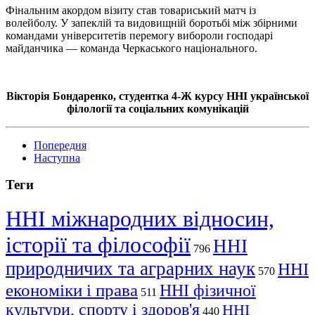
Фінальним акордом візиту став товариський матч із
волейболу. У запеклій та видовищній боротьбі між збірними
командами університетів перемогу вибороли господарі
майданчика — команда Черкаського національного.
Вікторія Бондаренко, студентка
4-Ж
курсу ННІ української
філології та соціальних комунікацій
Попередня
Наступна
Теги
ННІ міжнародних відносин,
історії та філософії
ННІ
796
природничих та аграрних наук
ННІ
570
економіки і права
ННІ фізичної
511
культури, спорту і здоров'я
ННІ
440