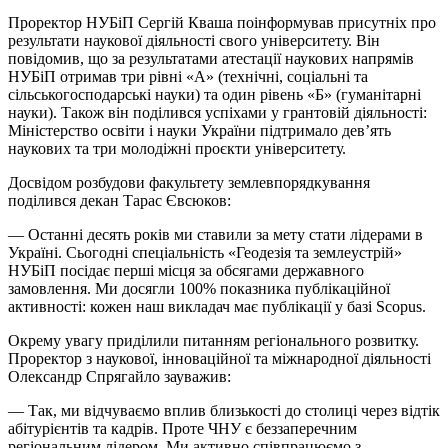
Проректор НУБіП Сергій Кваша поінформував присутніх про
результати наукової діяльності свого університету. Він
повідомив, що за результатами атестації наукових напрямів
НУБіП отримав три рівні «А» (технічні, соціальні та
сільськогосподарські науки) та один рівень «Б» (гуманітарні
науки). Також він поділився успіхами у грантовій діяльності:
Міністерство освіти
і
науки України підтримало дев’ять
наукових та три молодіжні проєкти університету.
Досвідом розбудови факультету землевпорядкування
поділився декан Тарас Євсюков:
— Останні десять років ми ставили за мету стати лідерами в
Україні. Сьогодні спеціальність «Геодезія та землеустрій»
НУБіП посідає перші місця за обсягами державного
замовлення. Ми досягли 100% показника публікаційної
активності: кожен наш викладач має публікації у базі Scopus.
Окрему увагу приділили питанням регіонального розвитку.
Проректор з наукової, інноваційної та міжнародної діяльності
Олександр Спрягайло зауважив:
— Так, ми відчуваємо вплив близькості до столиці через відтік
абітурієнтів та кадрів. Проте ЧНУ є беззаперечним
регіональним лідером. Ми активно співпрацюємо з