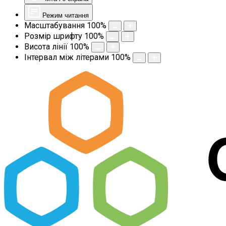
Режим читання
Масштабування
100
%
Розмір шрифту
100
%
Висота лінії
100
%
Інтервал між літерами
100
%