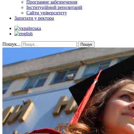
Програмне забезпечення
Інституційний репозитарій
Сайти університету
Запитати у ректора
Пошук...
Пошук