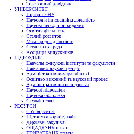
Телефонний довідник
УНІВЕРСИТЕТ
Портрет ЧНУ
Наукова й інноваційна діяльність
Наукові періодичні видання
Освітня діяльність
Сталий розвиток
Міжнародна діяльність
Студентська рада
Асоціація випускників
ПІДРОЗДІЛИ
Навчально-наукові інститути та факультети
Навчально-наукові центри
Адміністративно-управлінські
Освітньо-виховний та науковий процес
Адміністративно-господарські
Наукові підрозділи
Наукова бібліотека
Студмістечко
РЕСУРСИ
е-Університет
Підтримка користувачів
Державні закупівлі
ОЩАДБАНК оплата
ПРИВАТБАНК оплата