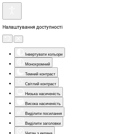
Налаштування доступності
Інвертувати кольори
Монохромний
Темний контраст
Світлий контраст
Низька насиченість
Висока насиченість
Виділити посилання
Виділити заголовки
Читач з екрана