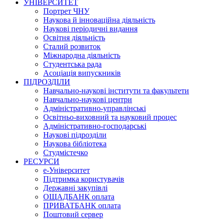
УНІВЕРСИТЕТ
Портрет ЧНУ
Наукова й інноваційна діяльність
Наукові періодичні видання
Освітня діяльність
Сталий розвиток
Міжнародна діяльність
Студентська рада
Асоціація випускників
ПІДРОЗДІЛИ
Навчально-наукові інститути та факультети
Навчально-наукові центри
Адміністративно-управлінські
Освітньо-виховний та науковий процес
Адміністративно-господарські
Наукові підрозділи
Наукова бібліотека
Студмістечко
РЕСУРСИ
е-Університет
Підтримка користувачів
Державні закупівлі
ОЩАДБАНК оплата
ПРИВАТБАНК оплата
Поштовий сервер