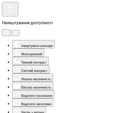
Налаштування доступності
Інвертувати кольори
Монохромний
Темний контраст
Світлий контраст
Низька насиченість
Висока насиченість
Виділити посилання
Виділити заголовки
Читач з екрана