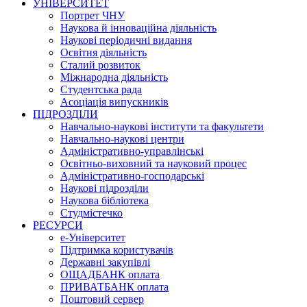
УНІВЕРСИТЕТ
Портрет ЧНУ
Наукова й інноваційна діяльність
Наукові періодичні видання
Освітня діяльність
Сталий розвиток
Міжнародна діяльність
Студентська рада
Асоціація випускників
ПІДРОЗДІЛИ
Навчально-наукові інститути та факультети
Навчально-наукові центри
Адміністративно-управлінські
Освітньо-виховний та науковий процес
Адміністративно-господарські
Наукові підрозділи
Наукова бібліотека
Студмістечко
РЕСУРСИ
е-Університет
Підтримка користувачів
Державні закупівлі
ОЩАДБАНК оплата
ПРИВАТБАНК оплата
Поштовий сервер