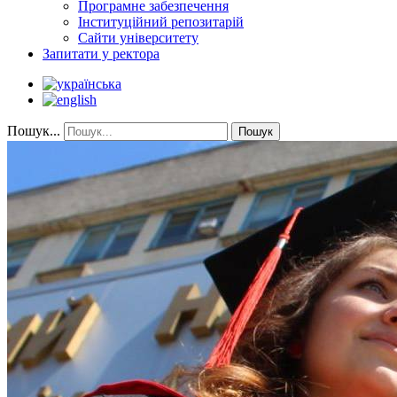
Програмне забезпечення
Інституційний репозитарій
Сайти університету
Запитати у ректора
Пошук...
Пошук