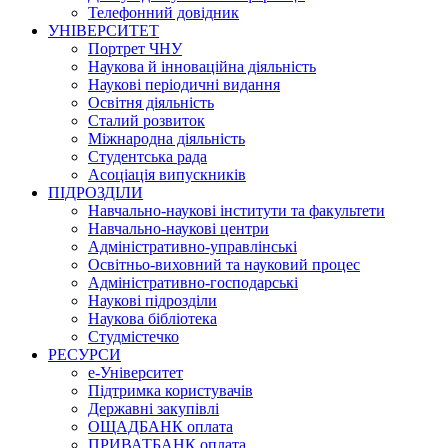
Телефонний довідник
УНІВЕРСИТЕТ
Портрет ЧНУ
Наукова й інноваційна діяльність
Наукові періодичні видання
Освітня діяльність
Сталий розвиток
Міжнародна діяльність
Студентська рада
Асоціація випускників
ПІДРОЗДІЛИ
Навчально-наукові інститути та факультети
Навчально-наукові центри
Адміністративно-управлінські
Освітньо-виховний та науковий процес
Адміністративно-господарські
Наукові підрозділи
Наукова бібліотека
Студмістечко
РЕСУРСИ
е-Університет
Підтримка користувачів
Державні закупівлі
ОЩАДБАНК оплата
ПРИВАТБАНК оплата