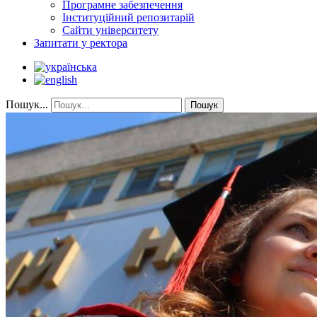
Програмне забезпечення
Інституційний репозитарій
Сайти університету
Запитати у ректора
Пошук...
Пошук