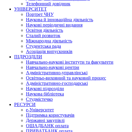
Телефонний довідник
УНІВЕРСИТЕТ
Портрет ЧНУ
Наукова й інноваційна діяльність
Наукові періодичні видання
Освітня діяльність
Сталий розвиток
Міжнародна діяльність
Студентська рада
Асоціація випускників
ПІДРОЗДІЛИ
Навчально-наукові інститути та факультети
Навчально-наукові центри
Адміністративно-управлінські
Освітньо-виховний та науковий процес
Адміністративно-господарські
Наукові підрозділи
Наукова бібліотека
Студмістечко
РЕСУРСИ
е-Університет
Підтримка користувачів
Державні закупівлі
ОЩАДБАНК оплата
ПРИВАТБАНК оплата