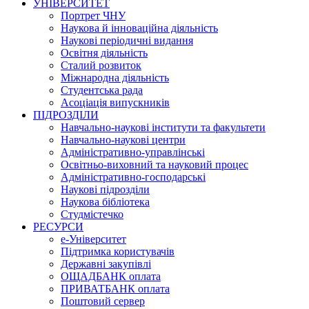
УНІВЕРСИТЕТ
Портрет ЧНУ
Наукова й інноваційна діяльність
Наукові періодичні видання
Освітня діяльність
Сталий розвиток
Міжнародна діяльність
Студентська рада
Асоціація випускників
ПІДРОЗДІЛИ
Навчально-наукові інститути та факультети
Навчально-наукові центри
Адміністративно-управлінські
Освітньо-виховний та науковий процес
Адміністративно-господарські
Наукові підрозділи
Наукова бібліотека
Студмістечко
РЕСУРСИ
е-Університет
Підтримка користувачів
Державні закупівлі
ОЩАДБАНК оплата
ПРИВАТБАНК оплата
Поштовий сервер