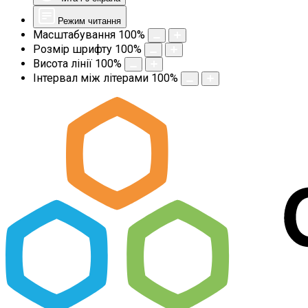
Режим читання
Масштабування
100
%
Розмір шрифту
100
%
Висота лінії
100
%
Інтервал між літерами
100
%