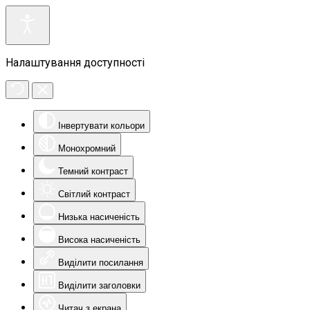
Налаштування доступності
Інвертувати кольори
Монохромний
Темний контраст
Світлий контраст
Низька насиченість
Висока насиченість
Виділити посилання
Виділити заголовки
Читач з екрана