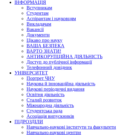
ІНФОРМАЦІЯ
Вступникам
Студентам
Аспірантам і науковцям
Викладачам
Вакансії
Документи
Цікаво про науку
ВАША БЕЗПЕКА
ВАРТО ЗНАТИ!
АНТИКОРУПЦІЙНА ДІЯЛЬНІСТЬ
Доступ до публічної інформації
Телефонний довідник
УНІВЕРСИТЕТ
Портрет ЧНУ
Наукова й інноваційна діяльність
Наукові періодичні видання
Освітня діяльність
Сталий розвиток
Міжнародна діяльність
Студентська рада
Асоціація випускників
ПІДРОЗДІЛИ
Навчально-наукові інститути та факультети
Навчально-наукові центри