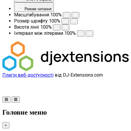
Режим читання
Масштабування
100
%
Розмір шрифту
100
%
Висота лінії
100
%
Інтервал між літерами
100
%
Плагін веб-доступності
від DJ-Extensions.com
Головне меню
×