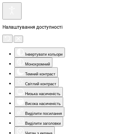
Налаштування доступності
Інвертувати кольори
Монохромний
Темний контраст
Світлий контраст
Низька насиченість
Висока насиченість
Виділити посилання
Виділити заголовки
Читач з екрана