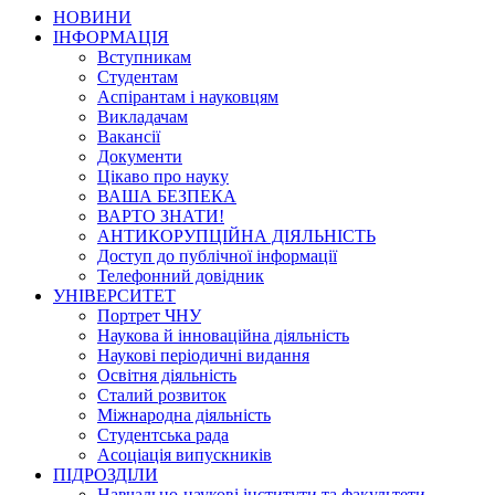
НОВИНИ
ІНФОРМАЦІЯ
Вступникам
Студентам
Аспірантам і науковцям
Викладачам
Вакансії
Документи
Цікаво про науку
ВАША БЕЗПЕКА
ВАРТО ЗНАТИ!
АНТИКОРУПЦІЙНА ДІЯЛЬНІСТЬ
Доступ до публічної інформації
Телефонний довідник
УНІВЕРСИТЕТ
Портрет ЧНУ
Наукова й інноваційна діяльність
Наукові періодичні видання
Освітня діяльність
Сталий розвиток
Міжнародна діяльність
Студентська рада
Асоціація випускників
ПІДРОЗДІЛИ
Навчально-наукові інститути та факультети