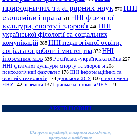
природничих та аграрних наук
ННІ
570
економіки і права
ННІ фізичної
511
культури, спорту і здоров'я
ННІ
440
української філології та соціальних
комунікацій
ННІ педагогічної освіти,
385
соціальної роботи і мистецтва
ННІ
372
іноземних мов
Російсько-українська війна
336
227
ННІ фізичної культури спорту та здоров’я
208
психологічний факультет
ННІ інформаційних та
176
освітніх технологій
допомога ЗСУ
спортсмени
174
166
ЧНУ
перемога
142
137
Приймальна комісія ЧНУ
119
АРХІВ НОВИН