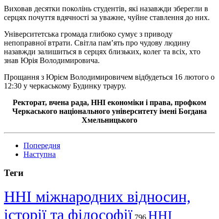
Виховав десятки поколінь студентів, які назавжди зберегли в
серцях почуття вдячності за уважне, чуйне ставлення до них.
Університетська громада глибоко сумує з приводу
непоправної втрати. Світла пам’ять про чудову людину
назавжди залишиться в серцях близьких, колег та всіх, хто
знав Юрія Володимировича.
Прощання з Юрієм Володимировичем відбудеться 16 лютого о
12:30 у черкаському Будинку трауру.
Ректорат, вчена рада, ННІ економіки і права, профком
Черкаського національного університету імені Богдана
Хмельницького
Попередня
Наступна
Теги
ННІ міжнародних відносин,
історії та філософії
ННІ
796