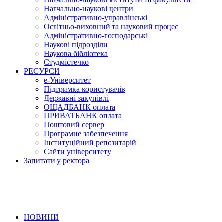
Навчально-наукові центри
Адміністративно-управлінські
Освітньо-виховний та науковий процес
Адміністративно-господарські
Наукові підрозділи
Наукова бібліотека
Студмістечко
РЕСУРСИ
е-Університет
Підтримка користувачів
Державні закупівлі
ОЩАДБАНК оплата
ПРИВАТБАНК оплата
Поштовий сервер
Програмне забезпечення
Інституційний репозитарій
Сайти університету
Запитати у ректора
НОВИНИ