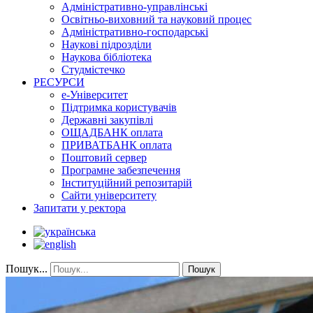
Адміністративно-управлінські
Освітньо-виховний та науковий процес
Адміністративно-господарські
Наукові підрозділи
Наукова бібліотека
Студмістечко
РЕСУРСИ
е-Університет
Підтримка користувачів
Державні закупівлі
ОЩАДБАНК оплата
ПРИВАТБАНК оплата
Поштовий сервер
Програмне забезпечення
Інституційний репозитарій
Сайти університету
Запитати у ректора
Пошук...
Пошук