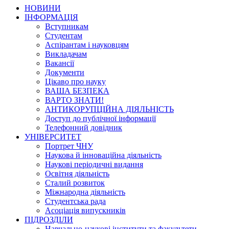
НОВИНИ
ІНФОРМАЦІЯ
Вступникам
Студентам
Аспірантам і науковцям
Викладачам
Вакансії
Документи
Цікаво про науку
ВАША БЕЗПЕКА
ВАРТО ЗНАТИ!
АНТИКОРУПЦІЙНА ДІЯЛЬНІСТЬ
Доступ до публічної інформації
Телефонний довідник
УНІВЕРСИТЕТ
Портрет ЧНУ
Наукова й інноваційна діяльність
Наукові періодичні видання
Освітня діяльність
Сталий розвиток
Міжнародна діяльність
Студентська рада
Асоціація випускників
ПІДРОЗДІЛИ
Навчально-наукові інститути та факультети