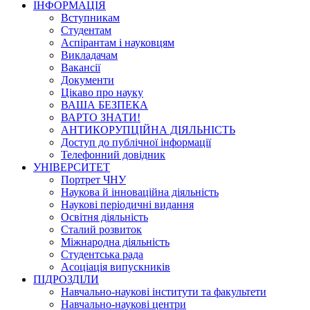
ІНФОРМАЦІЯ
Вступникам
Студентам
Аспірантам і науковцям
Викладачам
Вакансії
Документи
Цікаво про науку
ВАША БЕЗПЕКА
ВАРТО ЗНАТИ!
АНТИКОРУПЦІЙНА ДІЯЛЬНІСТЬ
Доступ до публічної інформації
Телефонний довідник
УНІВЕРСИТЕТ
Портрет ЧНУ
Наукова й інноваційна діяльність
Наукові періодичні видання
Освітня діяльність
Сталий розвиток
Міжнародна діяльність
Студентська рада
Асоціація випускників
ПІДРОЗДІЛИ
Навчально-наукові інститути та факультети
Навчально-наукові центри