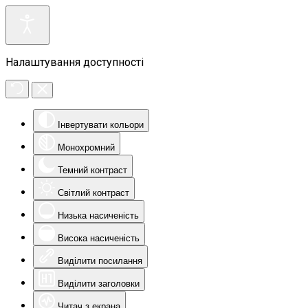
Налаштування доступності
Інвертувати кольори
Монохромний
Темний контраст
Світлий контраст
Низька насиченість
Висока насиченість
Виділити посилання
Виділити заголовки
Читач з екрана