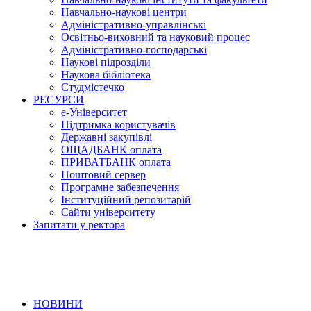
Навчально-наукові центри
Адміністративно-управлінські
Освітньо-виховний та науковий процес
Адміністративно-господарські
Наукові підрозділи
Наукова бібліотека
Студмістечко
РЕСУРСИ
е-Університет
Підтримка користувачів
Державні закупівлі
ОЩАДБАНК оплата
ПРИВАТБАНК оплата
Поштовий сервер
Програмне забезпечення
Інституційний репозитарій
Сайти університету
Запитати у ректора
НОВИНИ