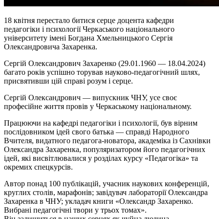
18 квітня перестало битися серце доцента кафедри
педагогіки
і
психології Черкаського національного
університету імені Богдана Хмельницького Сергія
Олександровича Захаренка.
Сергій Олександрович Захаренко (29.01.1960 — 18.04.2024)
багато років успішно торував науково-педагогічний шлях,
присвятивши цій справі розум і серце.
Сергій Олександрович — випускник ЧНУ, усе своє
професійне життя провів у Черкаському національному.
Працюючи на кафедрі педагогіки
і
психології, був вірним
послідовником ідей свого батька — справді Народного
Вчителя, видатного педагога-новатора, академіка із Сахнівки
Олександра Захаренка, популяризатором його педагогічних
ідей, які висвітлювалися у розділах курсу «Педагогіка» та
окремих спецкурсів.
Автор понад 100 публікацій, учасник наукових конференцій,
круглих столів, марафонів; завідувач лабораторії Олександра
Захаренка в ЧНУ; укладач книги «Олександр Захаренко.
Вибрані педагогічні твори у трьох томах».
Він залишиться в наших серцях як чуйна людина,