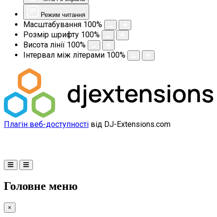
Режим читання
Масштабування
100
%
Розмір шрифту
100
%
Висота лінії
100
%
Інтервал між літерами
100
%
Плагін веб-доступності
від DJ-Extensions.com
Головне меню
×