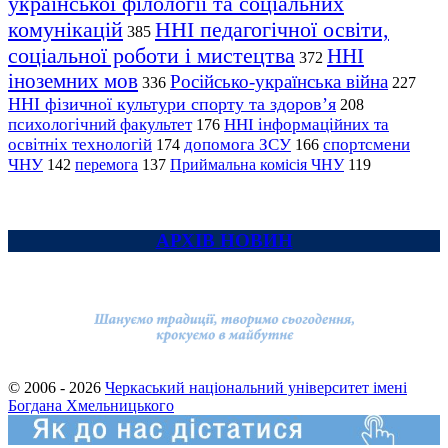
української філології та соціальних
комунікацій
ННІ педагогічної освіти,
385
соціальної роботи і мистецтва
ННІ
372
іноземних мов
Російсько-українська війна
336
227
ННІ фізичної культури спорту та здоров’я
208
психологічний факультет
ННІ інформаційних та
176
освітніх технологій
допомога ЗСУ
спортсмени
174
166
ЧНУ
перемога
142
137
Приймальна комісія ЧНУ
119
АРХІВ НОВИН
© 2006 - 2026
Черкаський національний університет імені
Богдана Хмельницького