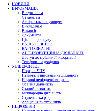
НОВИНИ
ІНФОРМАЦІЯ
Вступникам
Студентам
Аспірантам і науковцям
Викладачам
Вакансії
Документи
Цікаво про науку
ВАША БЕЗПЕКА
ВАРТО ЗНАТИ!
АНТИКОРУПЦІЙНА ДІЯЛЬНІСТЬ
Доступ до публічної інформації
Телефонний довідник
УНІВЕРСИТЕТ
Портрет ЧНУ
Наукова й інноваційна діяльність
Наукові періодичні видання
Освітня діяльність
Сталий розвиток
Міжнародна діяльність
Студентська рада
Асоціація випускників
ПІДРОЗДІЛИ
Навчально-наукові інститути та факультети