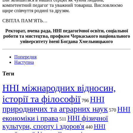
компетентний педагог та уважний товариш. Висловлюємо
щире співчуття родині та друзям.
СВІТЛА ПАМʼЯТЬ…
Ректорат, вчена рада, ННІ педагогічної освіти, соціальної
роботи та мистецтва, профком Черкаського національного
університету імені Богдана Хмельницького
Попередня
Наступна
Теги
ННІ міжнародних відносин,
історії та філософії
ННІ
796
природничих та аграрних наук
ННІ
570
економіки і права
ННІ фізичної
511
культури, спорту і здоров'я
ННІ
440