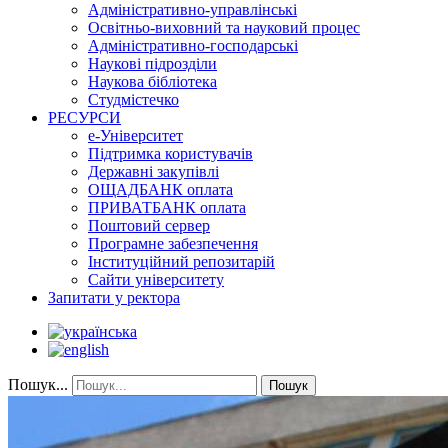
Адміністративно-управлінські
Освітньо-виховний та науковий процес
Адміністративно-господарські
Наукові підрозділи
Наукова бібліотека
Студмістечко
РЕСУРСИ
е-Університет
Підтримка користувачів
Державні закупівлі
ОЩАДБАНК оплата
ПРИВАТБАНК оплата
Поштовий сервер
Програмне забезпечення
Інституційний репозитарій
Сайти університету
Запитати у ректора
Пошук...
Пошук