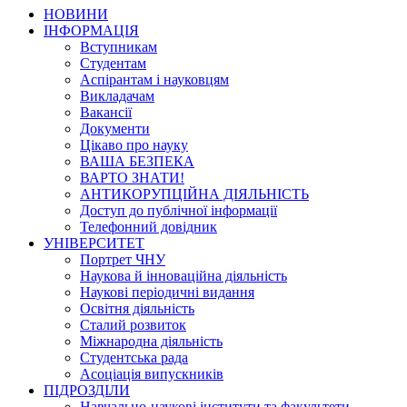
НОВИНИ
ІНФОРМАЦІЯ
Вступникам
Студентам
Аспірантам і науковцям
Викладачам
Вакансії
Документи
Цікаво про науку
ВАША БЕЗПЕКА
ВАРТО ЗНАТИ!
АНТИКОРУПЦІЙНА ДІЯЛЬНІСТЬ
Доступ до публічної інформації
Телефонний довідник
УНІВЕРСИТЕТ
Портрет ЧНУ
Наукова й інноваційна діяльність
Наукові періодичні видання
Освітня діяльність
Сталий розвиток
Міжнародна діяльність
Студентська рада
Асоціація випускників
ПІДРОЗДІЛИ
Навчально-наукові інститути та факультети