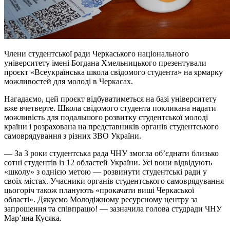
Члени студентської ради Черкаського національного
університету імені Богдана Хмельницького презентували
проєкт «Всеукраїнська школа свідомого студента» на ярмарку
можливостей для молоді в Черкасах.
Нагадаємо, цей проєкт відбуватиметься на базі університету
вже вчетверте. Школа свідомого студента покликана надати
можливість для подальшого розвитку студентської молоді
країни і розрахована на представників органів студентського
самоврядування з різних ЗВО України.
— За 3 роки студентська рада ЧНУ змогла об’єднати близько
сотні студентів із 12 областей України. Усі вони відвідують
«школу» з однією метою — розвинути студентські ради у
своїх містах. Учасники органів студентського самоврядування
цьогоріч також планують «прокачати виші Черкаської
області». Дякуємо Молодіжному ресурсному центру за
запрошення та співпрацю! — зазначила голова студради ЧНУ
Мар’яна Кусяка.