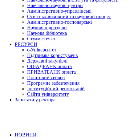
Навчально-наукові центри
Адміністративно-управлінські
Освітньо-виховний та науковий процес
Адміністративно-господарські
Наукові підрозділи
Наукова бібліотека
Студмістечко
РЕСУРСИ
е-Університет
Підтримка користувачів
Державні закупівлі
ОЩАДБАНК оплата
ПРИВАТБАНК оплата
Поштовий сервер
Програмне забезпечення
Інституційний репозитарій
Сайти університету
Запитати у ректора
НОВИНИ