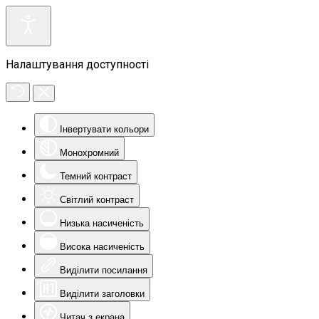
Налаштування доступності
Інвертувати кольори
Монохромний
Темний контраст
Світлий контраст
Низька насиченість
Висока насиченість
Виділити посилання
Виділити заголовки
Читач з екрана