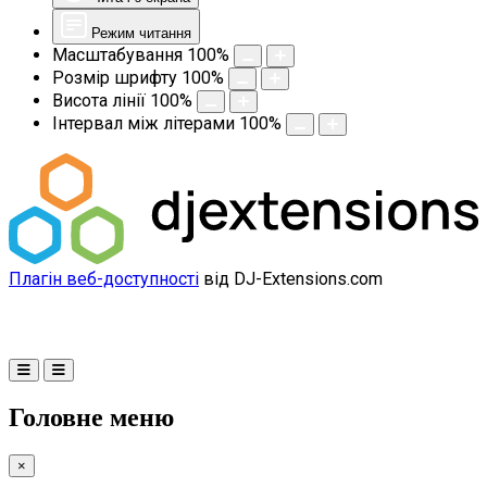
Режим читання
Масштабування
100
%
Розмір шрифту
100
%
Висота лінії
100
%
Інтервал між літерами
100
%
Плагін веб-доступності
від DJ-Extensions.com
Головне меню
×