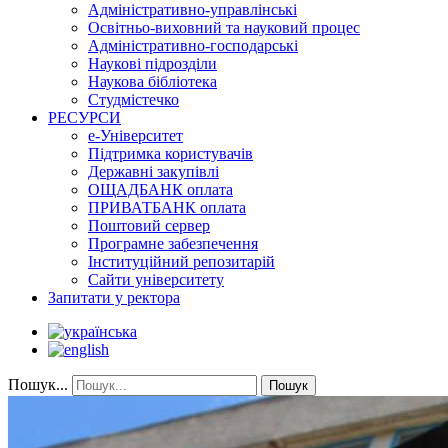
Адміністративно-управлінські
Освітньо-виховний та науковий процес
Адміністративно-господарські
Наукові підрозділи
Наукова бібліотека
Студмістечко
РЕСУРСИ
е-Університет
Підтримка користувачів
Державні закупівлі
ОЩАДБАНК оплата
ПРИВАТБАНК оплата
Поштовий сервер
Програмне забезпечення
Інституційний репозитарій
Сайти університету
Запитати у ректора
Пошук...
Пошук