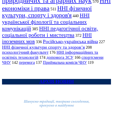
природничих та аграрних наук
ННІ
570
економіки і права
ННІ фізичної
511
культури, спорту і здоров'я
ННІ
440
української філології та соціальних
комунікацій
ННІ педагогічної освіти,
385
соціальної роботи і мистецтва
ННІ
372
іноземних мов
Російсько-українська війна
336
227
ННІ фізичної культури спорту та здоров’я
208
психологічний факультет
ННІ інформаційних та
176
освітніх технологій
допомога ЗСУ
спортсмени
174
166
ЧНУ
перемога
142
137
Приймальна комісія ЧНУ
119
АРХІВ НОВИН