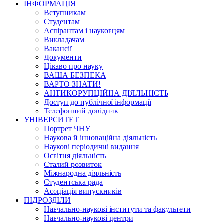
ІНФОРМАЦІЯ
Вступникам
Студентам
Аспірантам і науковцям
Викладачам
Вакансії
Документи
Цікаво про науку
ВАША БЕЗПЕКА
ВАРТО ЗНАТИ!
АНТИКОРУПЦІЙНА ДІЯЛЬНІСТЬ
Доступ до публічної інформації
Телефонний довідник
УНІВЕРСИТЕТ
Портрет ЧНУ
Наукова й інноваційна діяльність
Наукові періодичні видання
Освітня діяльність
Сталий розвиток
Міжнародна діяльність
Студентська рада
Асоціація випускників
ПІДРОЗДІЛИ
Навчально-наукові інститути та факультети
Навчально-наукові центри