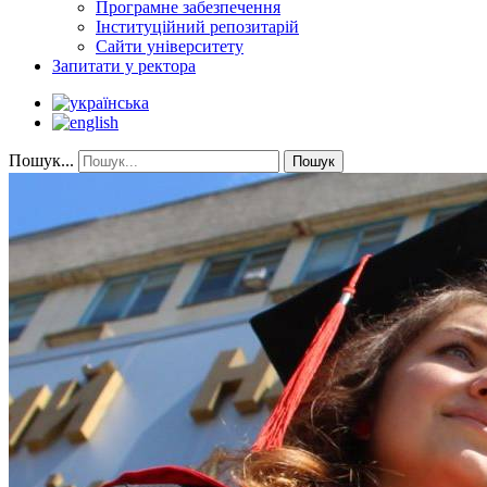
Програмне забезпечення
Інституційний репозитарій
Сайти університету
Запитати у ректора
Пошук...
Пошук