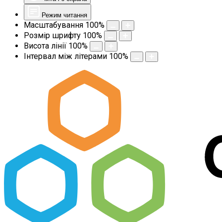
Режим читання
Масштабування
100
%
Розмір шрифту
100
%
Висота лінії
100
%
Інтервал між літерами
100
%