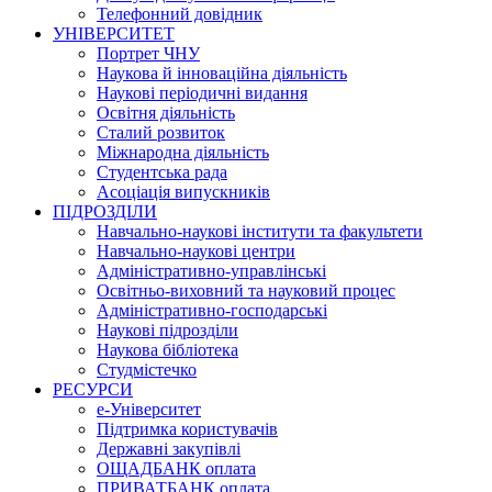
Телефонний довідник
УНІВЕРСИТЕТ
Портрет ЧНУ
Наукова й інноваційна діяльність
Наукові періодичні видання
Освітня діяльність
Сталий розвиток
Міжнародна діяльність
Студентська рада
Асоціація випускників
ПІДРОЗДІЛИ
Навчально-наукові інститути та факультети
Навчально-наукові центри
Адміністративно-управлінські
Освітньо-виховний та науковий процес
Адміністративно-господарські
Наукові підрозділи
Наукова бібліотека
Студмістечко
РЕСУРСИ
е-Університет
Підтримка користувачів
Державні закупівлі
ОЩАДБАНК оплата
ПРИВАТБАНК оплата