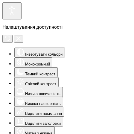
Налаштування доступності
Інвертувати кольори
Монохромний
Темний контраст
Світлий контраст
Низька насиченість
Висока насиченість
Виділити посилання
Виділити заголовки
Читач з екрана