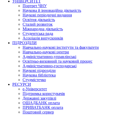
УНІВЕРСИТЕТ
Портрет ЧНУ
Наукова й інноваційна діяльність
Наукові періодичні видання
Освітня діяльність
Сталий розвиток
Міжнародна діяльність
Студентська рада
Асоціація випускників
ПІДРОЗДІЛИ
Навчально-наукові інститути та факультети
Навчально-наукові центри
Адміністративно-управлінські
Освітньо-виховний та науковий процес
Адміністративно-господарські
Наукові підрозділи
Наукова бібліотека
Студмістечко
РЕСУРСИ
е-Університет
Підтримка користувачів
Державні закупівлі
ОЩАДБАНК оплата
ПРИВАТБАНК оплата
Поштовий сервер