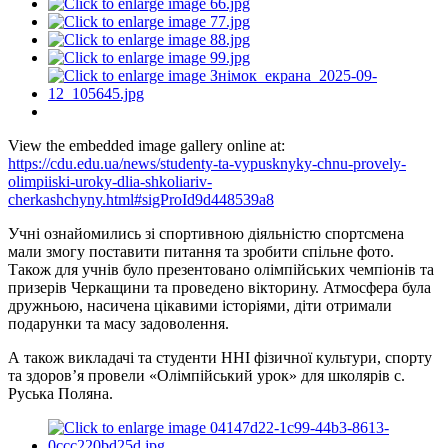
View the embedded image gallery online at:
https://cdu.edu.ua/news/studenty-ta-vypusknyky-chnu-provely-
olimpiiski-uroky-dlia-shkoliariv-
cherkashchyny.html#sigProId9d448539a8
Учні ознайомились зі спортивною діяльністю спортсмена
мали змогу поставити питання та зробити спільне фото.
Також для учнів було презентовано олімпійських чемпіонів та
призерів Черкащини та проведено вікторину. Атмосфера була
дружньою, насичена цікавими історіями, діти отримали
подарунки та масу задоволення.
А також викладачі та студенти ННІ фізичної культури, спорту
та здоров’я провели «Олімпійський урок» для школярів с.
Руська Поляна.