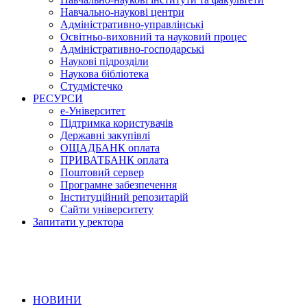
Навчально-наукові центри
Адміністративно-управлінські
Освітньо-виховний та науковий процес
Адміністративно-господарські
Наукові підрозділи
Наукова бібліотека
Студмістечко
РЕСУРСИ
е-Університет
Підтримка користувачів
Державні закупівлі
ОЩАДБАНК оплата
ПРИВАТБАНК оплата
Поштовий сервер
Програмне забезпечення
Інституційний репозитарій
Сайти університету
Запитати у ректора
НОВИНИ