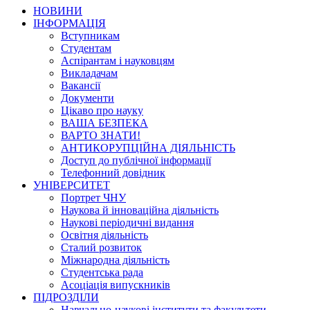
НОВИНИ
ІНФОРМАЦІЯ
Вступникам
Студентам
Аспірантам і науковцям
Викладачам
Вакансії
Документи
Цікаво про науку
ВАША БЕЗПЕКА
ВАРТО ЗНАТИ!
АНТИКОРУПЦІЙНА ДІЯЛЬНІСТЬ
Доступ до публічної інформації
Телефонний довідник
УНІВЕРСИТЕТ
Портрет ЧНУ
Наукова й інноваційна діяльність
Наукові періодичні видання
Освітня діяльність
Сталий розвиток
Міжнародна діяльність
Студентська рада
Асоціація випускників
ПІДРОЗДІЛИ
Навчально-наукові інститути та факультети