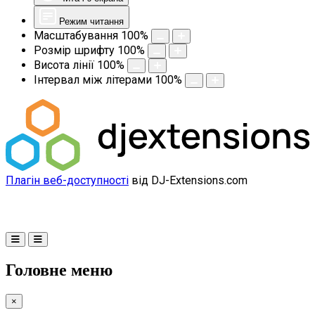
Режим читання
Масштабування
100
%
Розмір шрифту
100
%
Висота лінії
100
%
Інтервал між літерами
100
%
Плагін веб-доступності
від DJ-Extensions.com
Головне меню
×