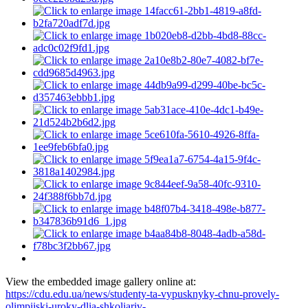
View the embedded image gallery online at:
https://cdu.edu.ua/news/studenty-ta-vypusknyky-chnu-provely-
olimpiiski-uroky-dlia-shkoliariv-