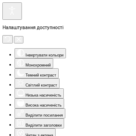
Налаштування доступності
Інвертувати кольори
Монохромний
Темний контраст
Світлий контраст
Низька насиченість
Висока насиченість
Виділити посилання
Виділити заголовки
Читач з екрана