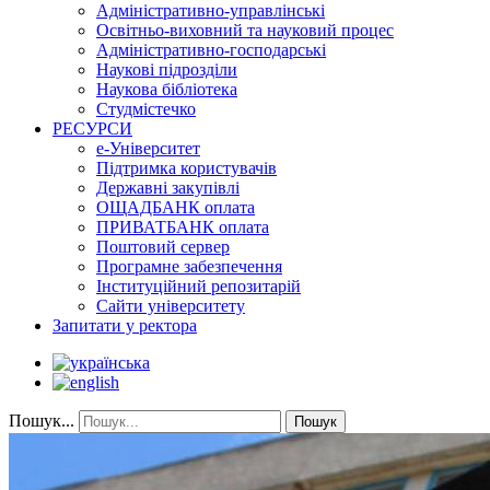
Адміністративно-управлінські
Освітньо-виховний та науковий процес
Адміністративно-господарські
Наукові підрозділи
Наукова бібліотека
Студмістечко
РЕСУРСИ
е-Університет
Підтримка користувачів
Державні закупівлі
ОЩАДБАНК оплата
ПРИВАТБАНК оплата
Поштовий сервер
Програмне забезпечення
Інституційний репозитарій
Сайти університету
Запитати у ректора
Пошук...
Пошук