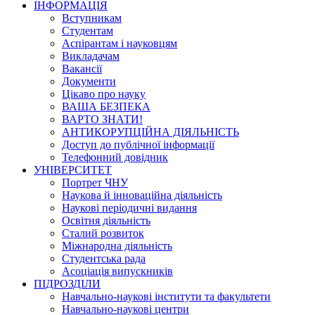
ІНФОРМАЦІЯ
Вступникам
Студентам
Аспірантам і науковцям
Викладачам
Вакансії
Документи
Цікаво про науку
ВАША БЕЗПЕКА
ВАРТО ЗНАТИ!
АНТИКОРУПЦІЙНА ДІЯЛЬНІСТЬ
Доступ до публічної інформації
Телефонний довідник
УНІВЕРСИТЕТ
Портрет ЧНУ
Наукова й інноваційна діяльність
Наукові періодичні видання
Освітня діяльність
Сталий розвиток
Міжнародна діяльність
Студентська рада
Асоціація випускників
ПІДРОЗДІЛИ
Навчально-наукові інститути та факультети
Навчально-наукові центри