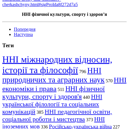
cherkashchyny.html#sigProIda8f272d7a5
ННІ фізичної культури, спорту і здоров’я
Попередня
Наступна
Теги
ННІ міжнародних відносин,
історії та філософії
ННІ
796
природничих та аграрних наук
ННІ
570
економіки і права
ННІ фізичної
511
культури, спорту і здоров'я
ННІ
440
української філології та соціальних
комунікацій
ННІ педагогічної освіти,
385
соціальної роботи і мистецтва
ННІ
373
іноземних мов
Російсько-українська війна
336
227