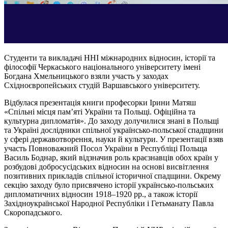
Студенти та викладачі ННІ міжнародних відносин, історії та
філософії Черкаського національного університету імені
Богдана Хмельницького взяли участь у заходах
Східноєвропейських студій Варшавського університету.
Відбулася презентація книги професорки Ірини Матяш
«Спільні місця пам’яті України та Польщі. Офіційна та
культурна дипломатія». До заходу долучилися знані в Польщі
та Україні дослідники спільної українсько-польської спадщини
у сфері державотворення, науки й культури. У презентації взяв
участь Повноважний Посол України в Республіці Польща
Василь Боднар, який відзначив роль краєзнавців обох країн у
розбудові добросусідських відносин на основі висвітлення
позитивних прикладів спільної історичної спадщини. Окрему
секцію заходу було присвячено історії українсько-польських
дипломатичних відносин 1918–1920 рр., а також історії
Західноукраїнської Народної Республіки і Гетьманату Павла
Скоропадського.