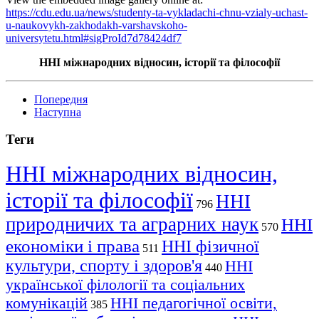
https://cdu.edu.ua/news/studenty-ta-vykladachi-chnu-vzialy-uchast-
u-naukovykh-zakhodakh-varshavskoho-
universytetu.html#sigProId7d78424df7
ННІ міжнародних відносин, історії та філософії
Попередня
Наступна
Теги
ННІ міжнародних відносин,
історії та філософії
ННІ
796
природничих та аграрних наук
ННІ
570
економіки і права
ННІ фізичної
511
культури, спорту і здоров'я
ННІ
440
української філології та соціальних
комунікацій
ННІ педагогічної освіти,
385