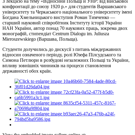
З лекцією на тему «Відносини Польщі й УНР: від військової
конфронтації до союзу 1920 р.» для студентів Варшавського
університету та Черкаського національного університету імені
Богдана Хмельницького виступив Роман Тимченко —
старший науковий співробітник Інституту історії України
НАН України, автор понад 70 наукових праць, зокрема двох
монографій, стипендіат Centrum Dialogu im. Juliusza
Mieroszewskiego (Варшава, Польща).
Студенти долучились до дискусії з питань міждержавних
відносин означеного періоду, ролі Юзефа Пілсудського та
Симона Петлюри в розбудові незалежних Польщі та України,
впливу зовнішніх чинників на процеси становлення
державності обох країн.
View the embedded image gallery online at: