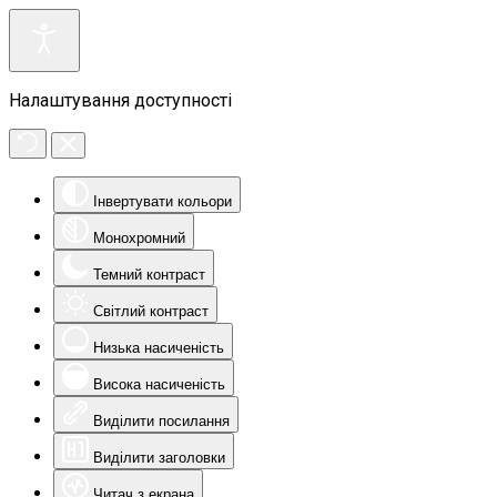
Налаштування доступності
Інвертувати кольори
Монохромний
Темний контраст
Світлий контраст
Низька насиченість
Висока насиченість
Виділити посилання
Виділити заголовки
Читач з екрана