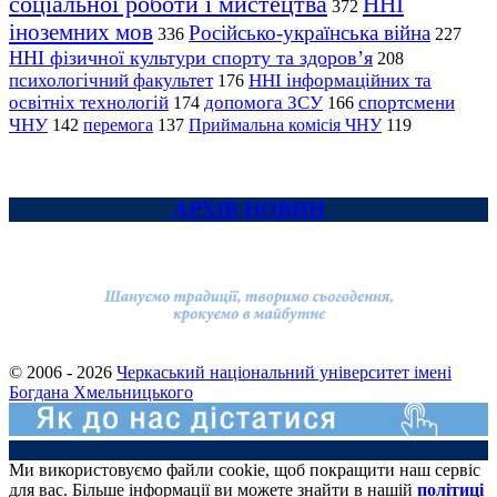
соціальної роботи і мистецтва
ННІ
372
іноземних мов
Російсько-українська війна
336
227
ННІ фізичної культури спорту та здоров’я
208
психологічний факультет
ННІ інформаційних та
176
освітніх технологій
допомога ЗСУ
спортсмени
174
166
ЧНУ
перемога
142
137
Приймальна комісія ЧНУ
119
АРХІВ НОВИН
© 2006 - 2026
Черкаський національний університет імені
Богдана Хмельницького
Ми використовуємо файли cookie, щоб покращити наш сервіс
для вас. Більше інформації ви можете знайти в нашій
політиці