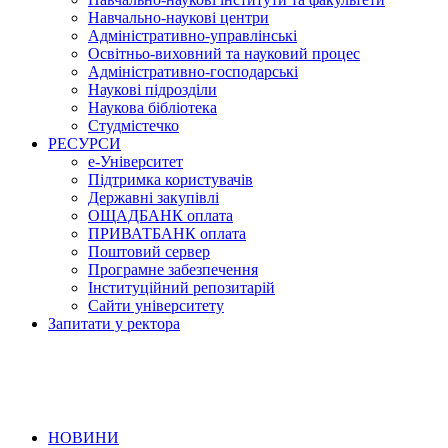
Навчально-наукові центри
Адміністративно-управлінські
Освітньо-виховний та науковий процес
Адміністративно-господарські
Наукові підрозділи
Наукова бібліотека
Студмістечко
РЕСУРСИ
е-Університет
Підтримка користувачів
Державні закупівлі
ОЩАДБАНК оплата
ПРИВАТБАНК оплата
Поштовий сервер
Програмне забезпечення
Інституційний репозитарій
Сайти університету
Запитати у ректора
НОВИНИ