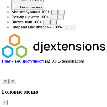
Режим читання
Масштабування
100
%
Розмір шрифту
100
%
Висота лінії
100
%
Інтервал між літерами
100
%
Плагін веб-доступності
від DJ-Extensions.com
Головне меню
×