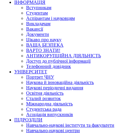
ІНФОРМАЦІЯ
Вступникам
Студентам
Аспірантам і науковцям
Викладачам
Вакансії
Документи
Цікаво про науку
ВАША БЕЗПЕКА
ВАРТО ЗНАТИ!
АНТИКОРУПЦІЙНА ДІЯЛЬНІСТЬ
Доступ до публічної інформації
Телефонний довідник
УНІВЕРСИТЕТ
Портрет ЧНУ
Наукова й інноваційна діяльність
Наукові періодичні видання
Освітня діяльність
Сталий розвиток
Міжнародна діяльність
Студентська рада
Асоціація випускників
ПІДРОЗДІЛИ
Навчально-наукові інститути та факультети
Навчально-наукові центри