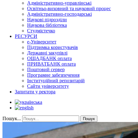
Адміністративно-управлінські
Освітньо-виховний та науковий процес
Адміністративно-господарські
Наукові підрозділи
Наукова бібліотека
Студмістечко
РЕСУРСИ
е-Університет
Підтримка користувачів
Державні закупівлі
ОЩАДБАНК оплата
ПРИВАТБАНК оплата
Поштовий сервер
Програмне забезпечення
Інституційний репозитарій
Сайти університету
Запитати у ректора
Пошук...
Пошук