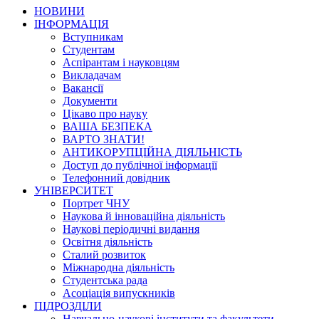
НОВИНИ
ІНФОРМАЦІЯ
Вступникам
Студентам
Аспірантам і науковцям
Викладачам
Вакансії
Документи
Цікаво про науку
ВАША БЕЗПЕКА
ВАРТО ЗНАТИ!
АНТИКОРУПЦІЙНА ДІЯЛЬНІСТЬ
Доступ до публічної інформації
Телефонний довідник
УНІВЕРСИТЕТ
Портрет ЧНУ
Наукова й інноваційна діяльність
Наукові періодичні видання
Освітня діяльність
Сталий розвиток
Міжнародна діяльність
Студентська рада
Асоціація випускників
ПІДРОЗДІЛИ
Навчально-наукові інститути та факультети