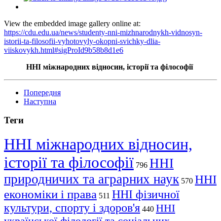
View the embedded image gallery online at:
https://cdu.edu.ua/news/studenty-nni-mizhnarodnykh-vidnosyn-
istorii-ta-filosofii-vyhotovyly-okopni-svichky-dlia-
viiskovykh.html#sigProId9b58b8d1e6
ННІ міжнародних відносин, історії та філософії
Попередня
Наступна
Теги
ННІ міжнародних відносин,
історії та філософії
ННІ
796
природничих та аграрних наук
ННІ
570
економіки і права
ННІ фізичної
511
культури, спорту і здоров'я
ННІ
440
української філології та соціальних