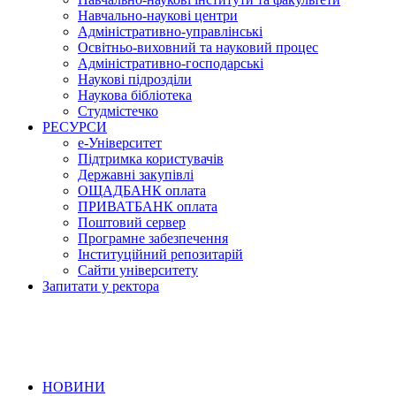
Навчально-наукові центри
Адміністративно-управлінські
Освітньо-виховний та науковий процес
Адміністративно-господарські
Наукові підрозділи
Наукова бібліотека
Студмістечко
РЕСУРСИ
е-Університет
Підтримка користувачів
Державні закупівлі
ОЩАДБАНК оплата
ПРИВАТБАНК оплата
Поштовий сервер
Програмне забезпечення
Інституційний репозитарій
Сайти університету
Запитати у ректора
НОВИНИ