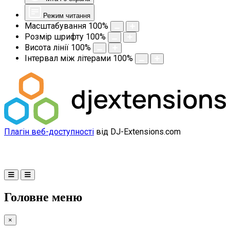
Режим читання
Масштабування
100
%
Розмір шрифту
100
%
Висота лінії
100
%
Інтервал між літерами
100
%
Плагін веб-доступності
від DJ-Extensions.com
Головне меню
×