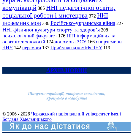
комунікацій
ННІ педагогічної освіти,
385
соціальної роботи і мистецтва
ННІ
372
іноземних мов
Російсько-українська війна
336
227
ННІ фізичної культури спорту та здоров’я
208
психологічний факультет
ННІ інформаційних та
176
освітніх технологій
допомога ЗСУ
спортсмени
174
166
ЧНУ
перемога
142
137
Приймальна комісія ЧНУ
119
АРХІВ НОВИН
© 2006 - 2026
Черкаський національний університет імені
Богдана Хмельницького