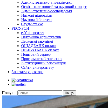
Адміністративно-управлінські
Освітньо-виховний та науковий процес
Адміністративно-господарські
Наукові підрозділи
Наукова бібліотека
Студмістечко
РЕСУРСИ
е-Університет
Підтримка користувачів
Державні закупівлі
ОЩАДБАНК оплата
ПРИВАТБАНК оплата
Поштовий сервер
Програмне забезпечення
Інституційний репозитарій
Сайти університету
Запитати у ректора
Пошук...
Пошук