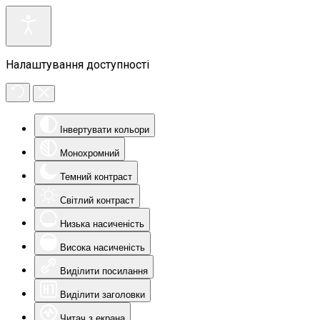
Налаштування доступності
Інвертувати кольори
Монохромний
Темний контраст
Світлий контраст
Низька насиченість
Висока насиченість
Виділити посилання
Виділити заголовки
Читач з екрана