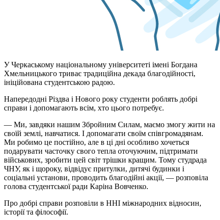
У Черкаському національному університеті імені Богдана
Хмельницького триває традиційна декада благодійності,
ініційована студентською радою.
Напередодні Різдва і Нового року студенти роблять добрі
справи і допомагають всім, хто цього потребує.
— Ми, завдяки нашим Збройним Силам, маємо змогу жити на
своїй землі, навчатися. І допомагати своїм співгромадянам.
Ми робимо це постійно, але в ці дні особливо хочеться
подарувати часточку свого тепла оточуючим, підтримати
військових, зробити цей світ трішки кращим. Тому студрада
ЧНУ, як і щороку, відвідує притулки, дитячі будинки і
соціальні установи, проводить благодійні акції, — розповіла
голова студентської ради Каріна Вовченко.
Про добрі справи розповіли в ННІ міжнародних відносин,
історії та філософії.