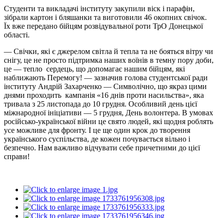
Студенти та викладачі інституту закупили віск і парафін,
зібрали картон і бляшанки та виготовили 46 окопних свічок.
Їх вже передано бійцям розвідувальної роти ТрО Донецької
області.
— Свічки, які є джерелом світла й тепла та не бояться вітру чи
снігу, це не просто підтримка наших воїнів в темну пору доби,
це — тепло сердець, що допомагає нашим бійцям, які
наближають Перемогу! — зазначив голова студентської ради
інституту Андрій Захарченко — Символічно, що якраз цими
днями проходить кампанія «16 днів проти насильства», яка
тривала з 25 листопада до 10 грудня. Особливий день цієї
міжнародної ініціативи — 5 грудня, День волонтера. В умовах
російсько-української війни це свято людей, які щодня роблять
усе можливе для фронту. І це ще один крок до творення
українського суспільства, де кожен почувається вільно і
безпечно. Нам важливо відчувати себе причетними до цієї
справи!