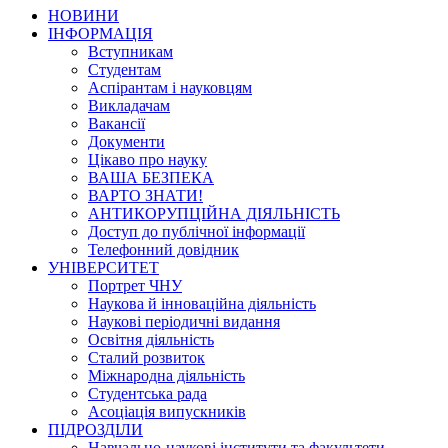
НОВИНИ
ІНФОРМАЦІЯ
Вступникам
Студентам
Аспірантам і науковцям
Викладачам
Вакансії
Документи
Цікаво про науку
ВАША БЕЗПЕКА
ВАРТО ЗНАТИ!
АНТИКОРУПЦІЙНА ДІЯЛЬНІСТЬ
Доступ до публічної інформації
Телефонний довідник
УНІВЕРСИТЕТ
Портрет ЧНУ
Наукова й інноваційна діяльність
Наукові періодичні видання
Освітня діяльність
Сталий розвиток
Міжнародна діяльність
Студентська рада
Асоціація випускників
ПІДРОЗДІЛИ
Навчально-наукові інститути та факультети