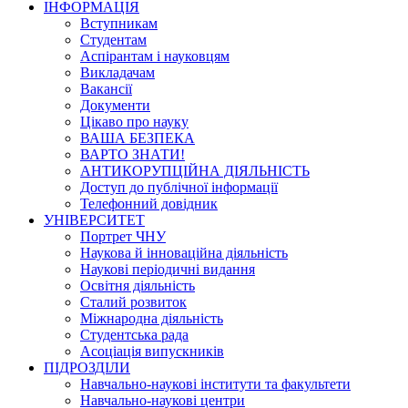
ІНФОРМАЦІЯ
Вступникам
Студентам
Аспірантам і науковцям
Викладачам
Вакансії
Документи
Цікаво про науку
ВАША БЕЗПЕКА
ВАРТО ЗНАТИ!
АНТИКОРУПЦІЙНА ДІЯЛЬНІСТЬ
Доступ до публічної інформації
Телефонний довідник
УНІВЕРСИТЕТ
Портрет ЧНУ
Наукова й інноваційна діяльність
Наукові періодичні видання
Освітня діяльність
Сталий розвиток
Міжнародна діяльність
Студентська рада
Асоціація випускників
ПІДРОЗДІЛИ
Навчально-наукові інститути та факультети
Навчально-наукові центри