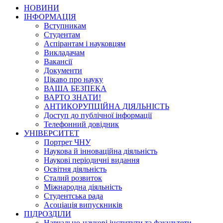
НОВИНИ
ІНФОРМАЦІЯ
Вступникам
Студентам
Аспірантам і науковцям
Викладачам
Вакансії
Документи
Цікаво про науку
ВАША БЕЗПЕКА
ВАРТО ЗНАТИ!
АНТИКОРУПЦІЙНА ДІЯЛЬНІСТЬ
Доступ до публічної інформації
Телефонний довідник
УНІВЕРСИТЕТ
Портрет ЧНУ
Наукова й інноваційна діяльність
Наукові періодичні видання
Освітня діяльність
Сталий розвиток
Міжнародна діяльність
Студентська рада
Асоціація випускників
ПІДРОЗДІЛИ
Навчально-наукові інститути та факультети