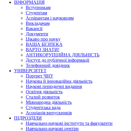
ІНФОРМАЦІЯ
Вступникам
Студентам
Аспірантам і науковцям
Викладачам
Вакансії
Документи
Цікаво про науку
ВАША БЕЗПЕКА
ВАРТО ЗНАТИ!
АНТИКОРУПЦІЙНА ДІЯЛЬНІСТЬ
Доступ до публічної інформації
Телефонний довідник
УНІВЕРСИТЕТ
Портрет ЧНУ
Наукова й інноваційна діяльність
Наукові періодичні видання
Освітня діяльність
Сталий розвиток
Міжнародна діяльність
Студентська рада
Асоціація випускників
ПІДРОЗДІЛИ
Навчально-наукові інститути та факультети
Навчально-наукові центри