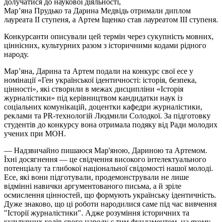
долучатися до наукової діяльності,
Мар’яна
Прудько
та Дарина Медвідь отримали диплом
лауреата II ступеня, а Артем Іщенко став лауреатом III ступеня.
Конкурсанти описували цей термін через сукупність мовних,
ціннісних, культурних разом з історичними кодами рідного
народу.
Мар’яна, Дарина та Артем подали на конкурс свої есе у
номінації «Ген української ідентичності: історія, безпека,
цінності», які створили в межах дисципліни «Історія
журналістики» під керівництвом кандидатки наук із
соціальних комунікацій, доцентки кафедри журналістики,
реклами та PR-технологій Людмили Солодкої. За підготовку
студентів до конкурсу вона отримала подяку від Ради молодих
учених при МОН.
— Надзвичайно пишаюся Мар'яною, Дариною та Артемом.
Їхні досягнення — це свідчення високого інтелектуального
потенціалу та глибокої національної свідомості нашої молоді.
Есе, які вони підготували, продемонстрували не лише
відмінні навички аргументованого письма, а й зріле
осмислення цінностей, що формують українську ідентичність.
Дуже знаково, що ці роботи народилися саме під час вивчення
"Історії журналістики". Адже розуміння історичних та
культурних кодів свого народу є тим фундаментом, на якому