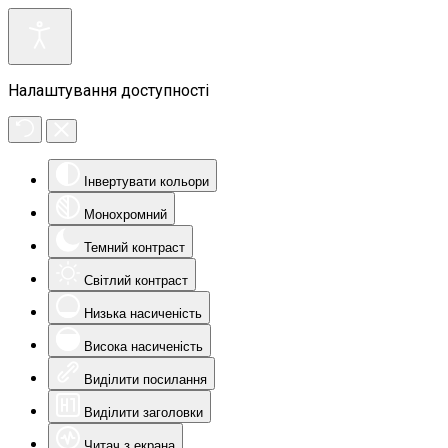
Налаштування доступності
Інвертувати кольори
Монохромний
Темний контраст
Світлий контраст
Низька насиченість
Висока насиченість
Виділити посилання
Виділити заголовки
Читач з екрана