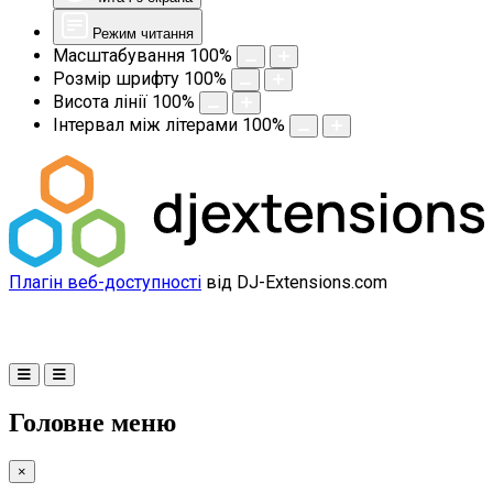
Режим читання
Масштабування
100
%
Розмір шрифту
100
%
Висота лінії
100
%
Інтервал між літерами
100
%
Плагін веб-доступності
від DJ-Extensions.com
Головне меню
×