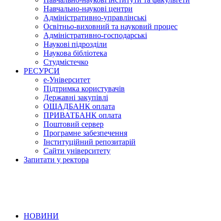
Навчально-наукові центри
Адміністративно-управлінські
Освітньо-виховний та науковий процес
Адміністративно-господарські
Наукові підрозділи
Наукова бібліотека
Студмістечко
РЕСУРСИ
е-Університет
Підтримка користувачів
Державні закупівлі
ОЩАДБАНК оплата
ПРИВАТБАНК оплата
Поштовий сервер
Програмне забезпечення
Інституційний репозитарій
Сайти університету
Запитати у ректора
НОВИНИ