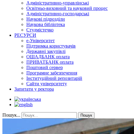
Адміністративно-управлінські
Освітньо-виховний та науковий процес
Адміністративно-господарські
Наукові підрозділи
Наукова бібліотека
Студмістечко
РЕСУРСИ
е-Університет
Підтримка користувачів
Державні закупівлі
ОЩАДБАНК оплата
ПРИВАТБАНК оплата
Поштовий сервер
Програмне забезпечення
Інституційний репозитарій
Сайти університету
Запитати у ректора
Пошук...
Пошук