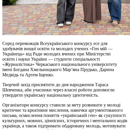
Серед переможців Всеукраїнського конкурсу есе для
здобувачів вищої освіти та молодих учених «Ген мій —
Українець» від Ради молодих вчених при Міністерстві
освіти
і
науки України — студенти спеціальності
«Журналістика» Черкаського національного університету
імені Богдана Хмельницького Мар’яна
Прудько
, Дарина
Медвідь та Артем Іщенко.
Творчий захід присвятити до дня народження Тараса
Шевченка, аби учасники через власні роботи допомогли
утвердити українську національну ідентичність.
Організатори конкурсу ставили за мету розвивати у молоді
критичне та креативне мислення, навички аргументованого
письма, осмислення поняття «український ген» як сукупності
культурних, мовних, ціннісних, історичних і ментальних кодів
українця, а також підтримати обдаровану молодь, мотивувати