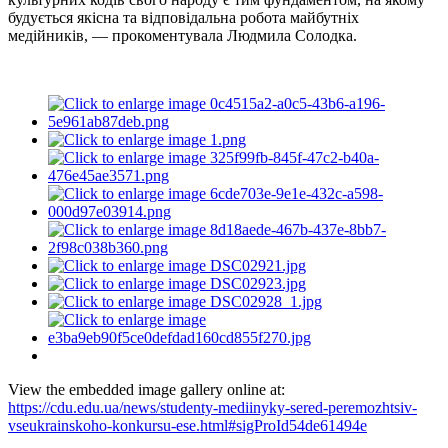
будується якісна та відповідальна робота майбутніх
медійників, — прокоментувала Людмила Солодка.
View the embedded image gallery online at:
https://cdu.edu.ua/news/studenty-mediinyky-sered-peremozhtsiv-
vseukrainskoho-konkursu-ese.html#sigProId54de61494e