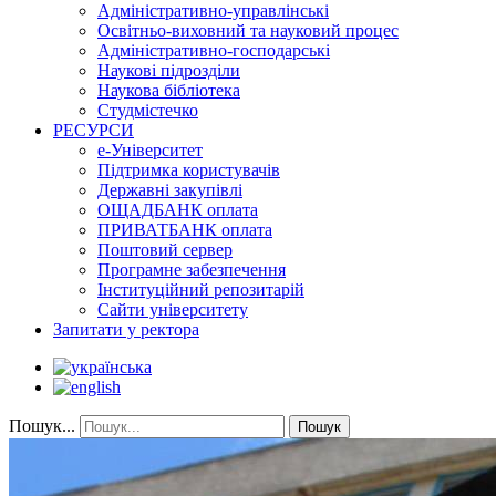
Адміністративно-управлінські
Освітньо-виховний та науковий процес
Адміністративно-господарські
Наукові підрозділи
Наукова бібліотека
Студмістечко
РЕСУРСИ
е-Університет
Підтримка користувачів
Державні закупівлі
ОЩАДБАНК оплата
ПРИВАТБАНК оплата
Поштовий сервер
Програмне забезпечення
Інституційний репозитарій
Сайти університету
Запитати у ректора
Пошук...
Пошук