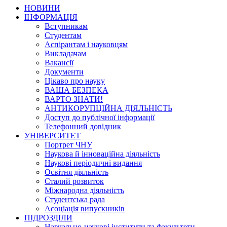
НОВИНИ
ІНФОРМАЦІЯ
Вступникам
Студентам
Аспірантам і науковцям
Викладачам
Вакансії
Документи
Цікаво про науку
ВАША БЕЗПЕКА
ВАРТО ЗНАТИ!
АНТИКОРУПЦІЙНА ДІЯЛЬНІСТЬ
Доступ до публічної інформації
Телефонний довідник
УНІВЕРСИТЕТ
Портрет ЧНУ
Наукова й інноваційна діяльність
Наукові періодичні видання
Освітня діяльність
Сталий розвиток
Міжнародна діяльність
Студентська рада
Асоціація випускників
ПІДРОЗДІЛИ
Навчально-наукові інститути та факультети