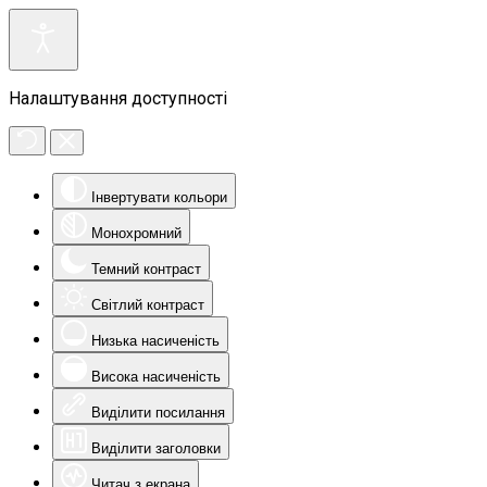
Налаштування доступності
Інвертувати кольори
Монохромний
Темний контраст
Світлий контраст
Низька насиченість
Висока насиченість
Виділити посилання
Виділити заголовки
Читач з екрана