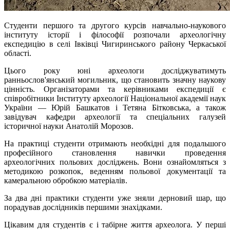
Студенти першого та другого курсів навчально-наукового
інституту історії і філософії розпочали археологічну
експедицію в селі Івківці Чигиринського району Черкаської
області.
Цього року юні археологи досліджуватимуть
ранньослов'янський могильник, що становить значну наукову
цінність. Організаторами та керівниками експедиції є
співробітники Інституту археології Національної академії наук
України —
Юрій
Башкатов і
Тетяна
Бітковська, а також
завідувач кафедри археології та спеціальних галузей
історичної науки
Анатолій
Морозов.
На практиці студенти отримають необхідні для подальшого
професійного становлення навички проведення
археологічних польових досліджень. Вони ознайомляться з
методикою розкопок, веденням польової документації та
камеральною обробкою матеріалів.
За два дні практики студенти уже зняли дерновий шар, що
порадував дослідників першими знахідками.
Цікавим для студентів є і табірне життя археолога. У перші