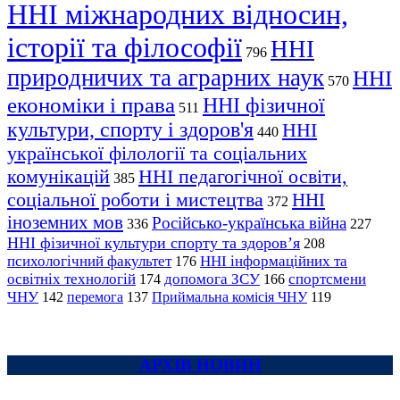
ННІ міжнародних відносин,
історії та філософії
ННІ
796
природничих та аграрних наук
ННІ
570
економіки і права
ННІ фізичної
511
культури, спорту і здоров'я
ННІ
440
української філології та соціальних
комунікацій
ННІ педагогічної освіти,
385
соціальної роботи і мистецтва
ННІ
372
іноземних мов
Російсько-українська війна
336
227
ННІ фізичної культури спорту та здоров’я
208
психологічний факультет
ННІ інформаційних та
176
освітніх технологій
допомога ЗСУ
спортсмени
174
166
ЧНУ
перемога
142
137
Приймальна комісія ЧНУ
119
АРХІВ НОВИН