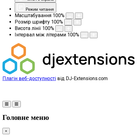
Режим читання
Масштабування
100
%
Розмір шрифту
100
%
Висота лінії
100
%
Інтервал між літерами
100
%
Плагін веб-доступності
від DJ-Extensions.com
Головне меню
×