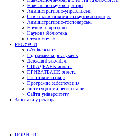
Навчально-наукові центри
Адміністративно-управлінські
Освітньо-виховний та науковий процес
Адміністративно-господарські
Наукові підрозділи
Наукова бібліотека
Студмістечко
РЕСУРСИ
е-Університет
Підтримка користувачів
Державні закупівлі
ОЩАДБАНК оплата
ПРИВАТБАНК оплата
Поштовий сервер
Програмне забезпечення
Інституційний репозитарій
Сайти університету
Запитати у ректора
НОВИНИ