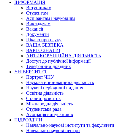
ІНФОРМАЦІЯ
Вступникам
Студентам
Аспірантам і науковцям
Викладачам
Вакансії
Документи
Цікаво про науку
ВАША БЕЗПЕКА
ВАРТО ЗНАТИ!
АНТИКОРУПЦІЙНА ДІЯЛЬНІСТЬ
Доступ до публічної інформації
Телефонний довідник
УНІВЕРСИТЕТ
Портрет ЧНУ
Наукова й інноваційна діяльність
Наукові періодичні видання
Освітня діяльність
Сталий розвиток
Міжнародна діяльність
Студентська рада
Асоціація випускників
ПІДРОЗДІЛИ
Навчально-наукові інститути та факультети
Навчально-наукові центри