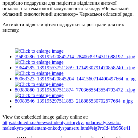
придбано подарунки для пацієнтів відділення дитячої
онкології та гематології комунального закладу «‎Черкаський
обласний онкологічний диспансер» Черкаської обласної ради.
Активісти відвезли дітям подарунки та розіграли для них
виставу.
View the embedded image gallery online at:
https://cdu.edu.ua/news/studenty-istoryky-podaruvaly-sviato-
malenkym-patsiientam-onkodyspanseru.html#sigProId4ffb958e41