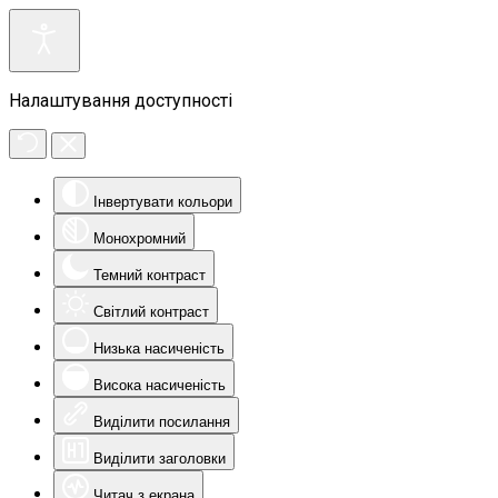
Налаштування доступності
Інвертувати кольори
Монохромний
Темний контраст
Світлий контраст
Низька насиченість
Висока насиченість
Виділити посилання
Виділити заголовки
Читач з екрана