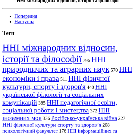
ННІ міжнародних відносин, історії та філософії
Попередня
Наступна
Теги
ННІ міжнародних відносин,
історії та філософії
ННІ
796
природничих та аграрних наук
ННІ
570
економіки і права
ННІ фізичної
511
культури, спорту і здоров'я
ННІ
440
української філології та соціальних
комунікацій
ННІ педагогічної освіти,
385
соціальної роботи і мистецтва
ННІ
372
іноземних мов
Російсько-українська війна
336
227
ННІ фізичної культури спорту та здоров’я
208
психологічний факультет
ННІ інформаційних та
176