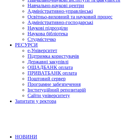
Навчально-наукові центри
Адміністративно-управлінські
Освітньо-виховний та науковий процес
Адміністративно-господарські
Наукові підрозділи
Наукова бібліотека
Студмістечко
РЕСУРСИ
е-Університет
Підтримка користувачів
Державні закупівлі
ОЩАДБАНК оплата
ПРИВАТБАНК оплата
Поштовий сервер
Програмне забезпечення
Інституційний репозитарій
Сайти університету
Запитати у ректора
НОВИНИ