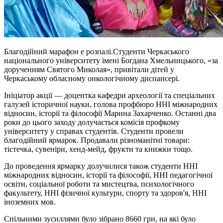
Благодійний марафон e розпалі.Студенти Черкаського
національного університету імені Богдана Хмельницького, «за
дорученням Святого Миколая», привітали дітей у
Черкаському обласному онкологічному диспансері.
Ініціатор акції — доцентка кафедри археології та спеціальних
галузей історичної науки, голова профбюро ННІ міжнародних
відносин, історії та філософії Марина Захарченко. Останні два
роки до цього заходу долучається комісія профкому
університету у справах студентів. Студенти провели
благодійний ярмарок. Продавали різноманітні товари:
тістечка, сувеніри, хенд-мейд, фрукти та книжки тощо.
До проведення ярмарку долучилися також студенти ННІ
міжнародних відносин, історії та філософії, ННІ педагогічної
освіти, соціальної роботи та мистецтва, психологічного
факультету, ННІ фізичної культури, спорту та здоров'я, ННІ
іноземних мов.
Спільними зусиллями було зібрано 8660 грн, на які було