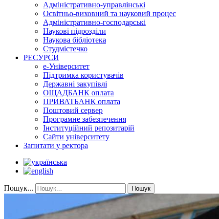
Адміністративно-управлінські
Освітньо-виховний та науковий процес
Адміністративно-господарські
Наукові підрозділи
Наукова бібліотека
Студмістечко
РЕСУРСИ
е-Університет
Підтримка користувачів
Державні закупівлі
ОЩАДБАНК оплата
ПРИВАТБАНК оплата
Поштовий сервер
Програмне забезпечення
Інституційний репозитарій
Сайти університету
Запитати у ректора
Пошук...
Пошук