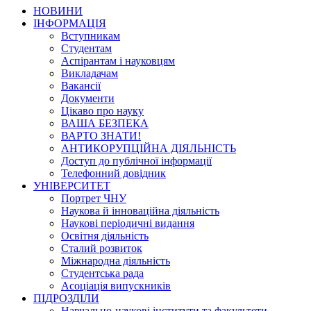
НОВИНИ
ІНФОРМАЦІЯ
Вступникам
Студентам
Аспірантам і науковцям
Викладачам
Вакансії
Документи
Цікаво про науку
ВАША БЕЗПЕКА
ВАРТО ЗНАТИ!
АНТИКОРУПЦІЙНА ДІЯЛЬНІСТЬ
Доступ до публічної інформації
Телефонний довідник
УНІВЕРСИТЕТ
Портрет ЧНУ
Наукова й інноваційна діяльність
Наукові періодичні видання
Освітня діяльність
Сталий розвиток
Міжнародна діяльність
Студентська рада
Асоціація випускників
ПІДРОЗДІЛИ
Навчально-наукові інститути та факультети