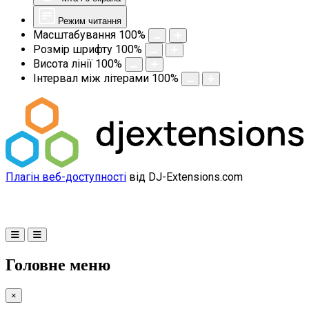
Режим читання
Масштабування
100
%
Розмір шрифту
100
%
Висота лінії
100
%
Інтервал між літерами
100
%
Плагін веб-доступності
від DJ-Extensions.com
Головне меню
×