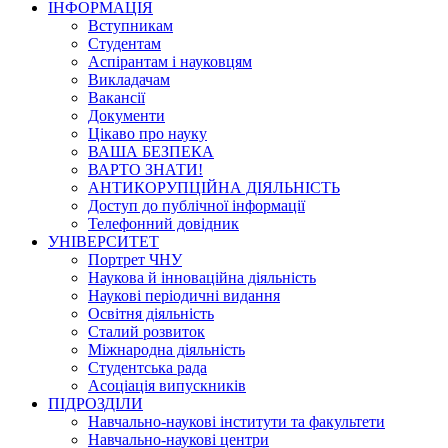
ІНФОРМАЦІЯ
Вступникам
Студентам
Аспірантам і науковцям
Викладачам
Вакансії
Документи
Цікаво про науку
ВАША БЕЗПЕКА
ВАРТО ЗНАТИ!
АНТИКОРУПЦІЙНА ДІЯЛЬНІСТЬ
Доступ до публічної інформації
Телефонний довідник
УНІВЕРСИТЕТ
Портрет ЧНУ
Наукова й інноваційна діяльність
Наукові періодичні видання
Освітня діяльність
Сталий розвиток
Міжнародна діяльність
Студентська рада
Асоціація випускників
ПІДРОЗДІЛИ
Навчально-наукові інститути та факультети
Навчально-наукові центри