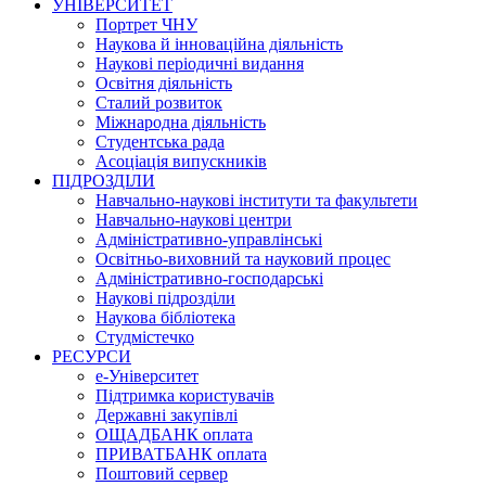
УНІВЕРСИТЕТ
Портрет ЧНУ
Наукова й інноваційна діяльність
Наукові періодичні видання
Освітня діяльність
Сталий розвиток
Міжнародна діяльність
Студентська рада
Асоціація випускників
ПІДРОЗДІЛИ
Навчально-наукові інститути та факультети
Навчально-наукові центри
Адміністративно-управлінські
Освітньо-виховний та науковий процес
Адміністративно-господарські
Наукові підрозділи
Наукова бібліотека
Студмістечко
РЕСУРСИ
е-Університет
Підтримка користувачів
Державні закупівлі
ОЩАДБАНК оплата
ПРИВАТБАНК оплата
Поштовий сервер