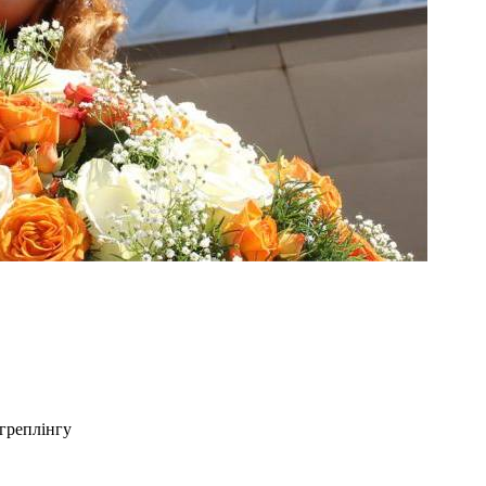
греплінгу