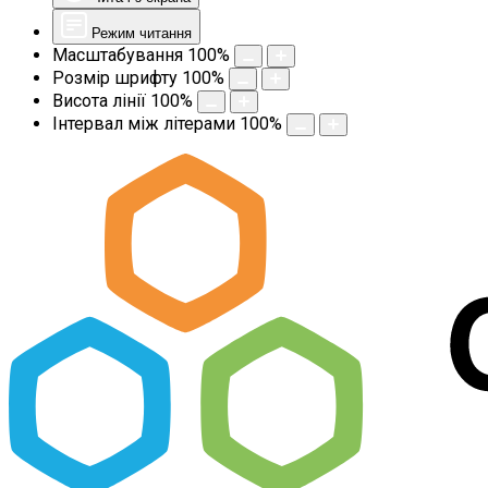
Режим читання
Масштабування
100
%
Розмір шрифту
100
%
Висота лінії
100
%
Інтервал між літерами
100
%