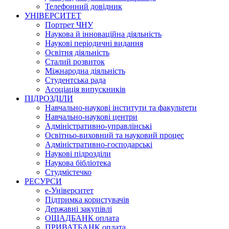
Телефонний довідник
УНІВЕРСИТЕТ
Портрет ЧНУ
Наукова й інноваційна діяльність
Наукові періодичні видання
Освітня діяльність
Сталий розвиток
Міжнародна діяльність
Студентська рада
Асоціація випускників
ПІДРОЗДІЛИ
Навчально-наукові інститути та факультети
Навчально-наукові центри
Адміністративно-управлінські
Освітньо-виховний та науковий процес
Адміністративно-господарські
Наукові підрозділи
Наукова бібліотека
Студмістечко
РЕСУРСИ
е-Університет
Підтримка користувачів
Державні закупівлі
ОЩАДБАНК оплата
ПРИВАТБАНК оплата