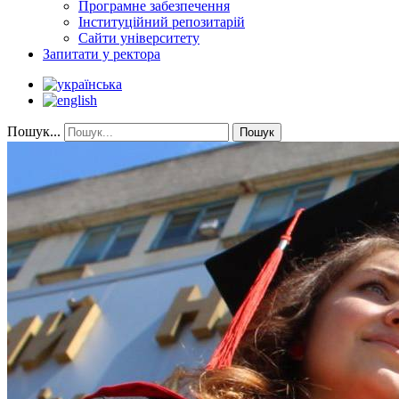
Програмне забезпечення
Інституційний репозитарій
Сайти університету
Запитати у ректора
Пошук...
Пошук