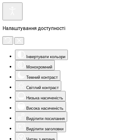
Налаштування доступності
Інвертувати кольори
Монохромний
Темний контраст
Світлий контраст
Низька насиченість
Висока насиченість
Виділити посилання
Виділити заголовки
Читач з екрана