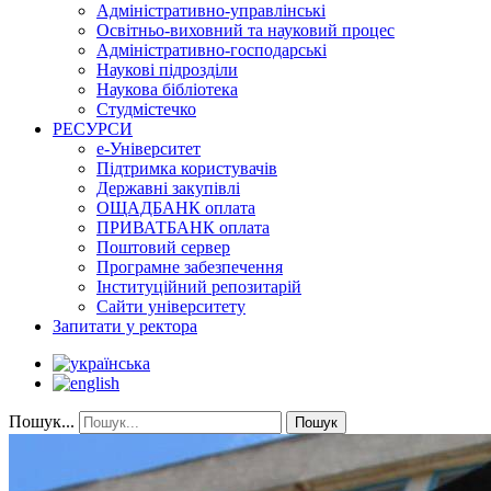
Адміністративно-управлінські
Освітньо-виховний та науковий процес
Адміністративно-господарські
Наукові підрозділи
Наукова бібліотека
Студмістечко
РЕСУРСИ
е-Університет
Підтримка користувачів
Державні закупівлі
ОЩАДБАНК оплата
ПРИВАТБАНК оплата
Поштовий сервер
Програмне забезпечення
Інституційний репозитарій
Сайти університету
Запитати у ректора
Пошук...
Пошук