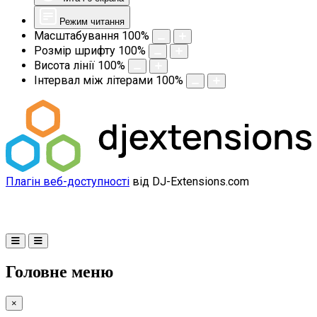
Режим читання
Масштабування
100
%
Розмір шрифту
100
%
Висота лінії
100
%
Інтервал між літерами
100
%
Плагін веб-доступності
від DJ-Extensions.com
Головне меню
×