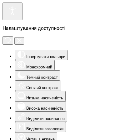
Налаштування доступності
Інвертувати кольори
Монохромний
Темний контраст
Світлий контраст
Низька насиченість
Висока насиченість
Виділити посилання
Виділити заголовки
Читач з екрана