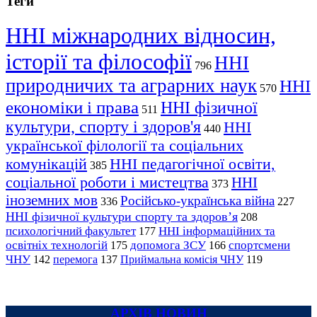
Теги
ННІ міжнародних відносин,
історії та філософії
ННІ
796
природничих та аграрних наук
ННІ
570
економіки і права
ННІ фізичної
511
культури, спорту і здоров'я
ННІ
440
української філології та соціальних
комунікацій
ННІ педагогічної освіти,
385
соціальної роботи і мистецтва
ННІ
373
іноземних мов
Російсько-українська війна
336
227
ННІ фізичної культури спорту та здоров’я
208
психологічний факультет
ННІ інформаційних та
177
освітніх технологій
допомога ЗСУ
спортсмени
175
166
ЧНУ
перемога
142
137
Приймальна комісія ЧНУ
119
АРХІВ НОВИН