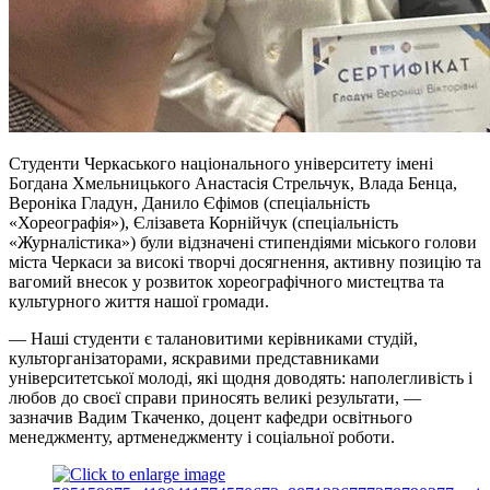
Студенти Черкаського національного університету імені
Богдана Хмельницького Анастасія Стрельчук, Влада Бенца,
Вероніка Гладун, Данило Єфімов (спеціальність
«Хореографія»), Єлізавета Корнійчук (спеціальність
«Журналістика») були відзначені стипендіями міського голови
міста Черкаси за високі творчі досягнення, активну позицію та
вагомий внесок у розвиток хореографічного мистецтва та
культурного життя нашої громади.
— Наші студенти є талановитими керівниками студій,
культорганізаторами, яскравими представниками
університетської молоді, які щодня доводять: наполегливість і
любов до своєї справи приносять великі результати, —
зазначив Вадим Ткаченко, доцент кафедри освітнього
менеджменту, артменеджменту і соціальної роботи.