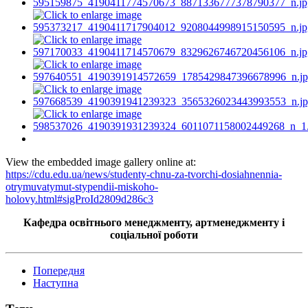
View the embedded image gallery online at:
https://cdu.edu.ua/news/studenty-chnu-za-tvorchi-dosiahnennia-
otrymuvatymut-stypendii-miskoho-
holovy.html#sigProId2809d286c3
Кафедра освітнього менеджменту, артменеджменту і
соціальної роботи
Попередня
Наступна