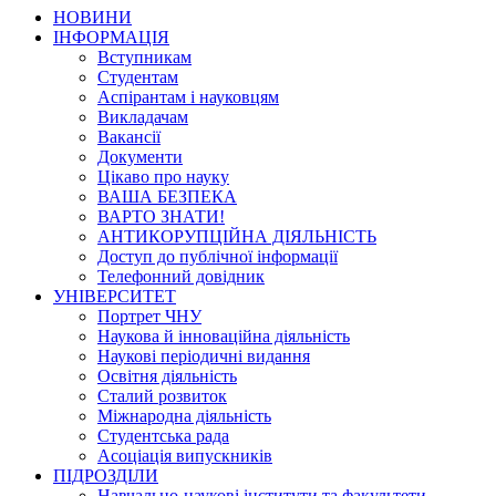
НОВИНИ
ІНФОРМАЦІЯ
Вступникам
Студентам
Аспірантам і науковцям
Викладачам
Вакансії
Документи
Цікаво про науку
ВАША БЕЗПЕКА
ВАРТО ЗНАТИ!
АНТИКОРУПЦІЙНА ДІЯЛЬНІСТЬ
Доступ до публічної інформації
Телефонний довідник
УНІВЕРСИТЕТ
Портрет ЧНУ
Наукова й інноваційна діяльність
Наукові періодичні видання
Освітня діяльність
Сталий розвиток
Міжнародна діяльність
Студентська рада
Асоціація випускників
ПІДРОЗДІЛИ
Навчально-наукові інститути та факультети