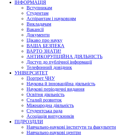
ІНФОРМАЦІЯ
Вступникам
Студентам
Аспірантам і науковцям
Викладачам
Вакансії
Документи
Цікаво про науку
ВАША БЕЗПЕКА
ВАРТО ЗНАТИ!
АНТИКОРУПЦІЙНА ДІЯЛЬНІСТЬ
Доступ до публічної інформації
Телефонний довідник
УНІВЕРСИТЕТ
Портрет ЧНУ
Наукова й інноваційна діяльність
Наукові періодичні видання
Освітня діяльність
Сталий розвиток
Міжнародна діяльність
Студентська рада
Асоціація випускників
ПІДРОЗДІЛИ
Навчально-наукові інститути та факультети
Навчально-наукові центри