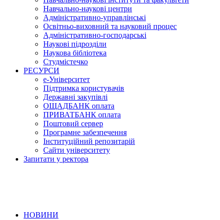
Навчально-наукові центри
Адміністративно-управлінські
Освітньо-виховний та науковий процес
Адміністративно-господарські
Наукові підрозділи
Наукова бібліотека
Студмістечко
РЕСУРСИ
е-Університет
Підтримка користувачів
Державні закупівлі
ОЩАДБАНК оплата
ПРИВАТБАНК оплата
Поштовий сервер
Програмне забезпечення
Інституційний репозитарій
Сайти університету
Запитати у ректора
НОВИНИ