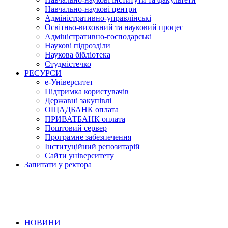
Навчально-наукові центри
Адміністративно-управлінські
Освітньо-виховний та науковий процес
Адміністративно-господарські
Наукові підрозділи
Наукова бібліотека
Студмістечко
РЕСУРСИ
е-Університет
Підтримка користувачів
Державні закупівлі
ОЩАДБАНК оплата
ПРИВАТБАНК оплата
Поштовий сервер
Програмне забезпечення
Інституційний репозитарій
Сайти університету
Запитати у ректора
НОВИНИ