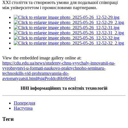
XXI століття та створюють умови для подальшої співпраці
між університетом і промисловими партнерами.
View the embedded image gallery online at:
https://cdu.edu.ua/news/studenty-chnu-vyvchaly-innovatsii-na-
vyrobnytstvi-u-formati-naukovo-praktychnoho-seminaru-
technoskills-vid-prohramuvannia-do-
avtomatyzatsii.html#sigProIdcd6b9fe0ed
ННІ інформаційних та освітніх технологій
Попередня
Наступна
Теги