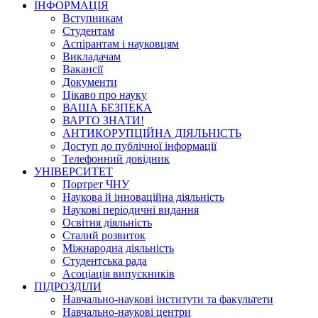
ІНФОРМАЦІЯ
Вступникам
Студентам
Аспірантам і науковцям
Викладачам
Вакансії
Документи
Цікаво про науку
ВАША БЕЗПЕКА
ВАРТО ЗНАТИ!
АНТИКОРУПЦІЙНА ДІЯЛЬНІСТЬ
Доступ до публічної інформації
Телефонний довідник
УНІВЕРСИТЕТ
Портрет ЧНУ
Наукова й інноваційна діяльність
Наукові періодичні видання
Освітня діяльність
Сталий розвиток
Міжнародна діяльність
Студентська рада
Асоціація випускників
ПІДРОЗДІЛИ
Навчально-наукові інститути та факультети
Навчально-наукові центри