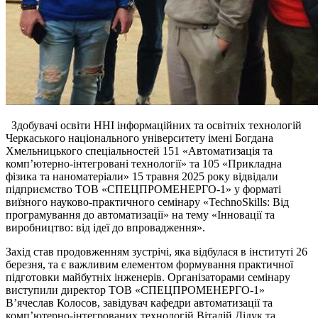
Здобувачі освіти ННІ інформаційних та освітніх технологій
Черкаського національного університету імені Богдана
Хмельницького спеціальностей 151 «Автоматизація та
комп’ютерно-інтегровані технології» та 105 «Прикладна
фізика та наноматеріали» 15 травня 2025 року відвідали
підприємство ТОВ «СПЕЦПРОМЕНЕРГО-1» у форматі
виїзного науково-практичного семінару «TechnoSkills: Від
програмування до автоматизації» на тему «Інновації та
виробництво: від ідеї до впровадження».
Захід став продовженням зустрічі, яка відбулася в інституті 26
березня, та є важливим елементом формування практичної
підготовки майбутніх інженерів. Організаторами семінару
виступили директор ТОВ «СПЕЦПРОМЕНЕРГО-1»
В’ячеслав Колосов, завідувач кафедри автоматизації та
комп’ютерно-інтегрованих технологій Віталій Дідук та