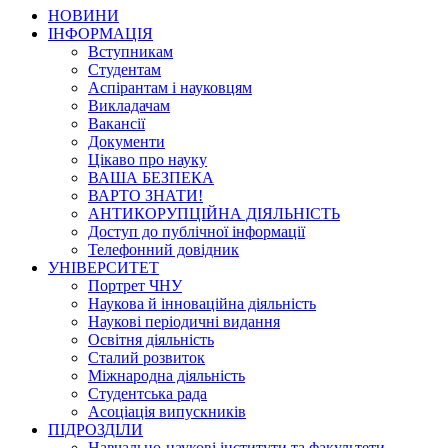
НОВИНИ
ІНФОРМАЦІЯ
Вступникам
Студентам
Аспірантам і науковцям
Викладачам
Вакансії
Документи
Цікаво про науку
ВАША БЕЗПЕКА
ВАРТО ЗНАТИ!
АНТИКОРУПЦІЙНА ДІЯЛЬНІСТЬ
Доступ до публічної інформації
Телефонний довідник
УНІВЕРСИТЕТ
Портрет ЧНУ
Наукова й інноваційна діяльність
Наукові періодичні видання
Освітня діяльність
Сталий розвиток
Міжнародна діяльність
Студентська рада
Асоціація випускників
ПІДРОЗДІЛИ
Навчально-наукові інститути та факультети