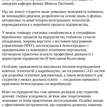
завідувач кафедри фізики Микола Пасічний.
Під час візиту студенти мали унікальну можливість побачити,
як інноваційні рішення, розроблені на основі знань із фізики,
автоматики та комп’ютерно-інтегрованих технологій,
впроваджуються у виробничі процеси підприємства.
У межах семінару учасники ознайомилися зі специфікою
виробничих процесів на підприємстві, побачили сучасне
обладнання, зокрема верстати з числовим програмним
управлінням (ЧПУ), поспілкувалися безпосередньо з
працівниками та інженерно-технічним персоналом,
обговорили практичні аспекти професійної діяльності з
директором підприємства В’ячеславом Колосовим.
Особливу зацікавленість викликали питання впровадження
новітніх технологій у виробництво, застосування CAD систем
для розробки технічної документації, а також можливості для
студентів у межах дуальної освіти — поєднання навчання з
практикою безпосередньо на виробництві.
Візит на підприємство став цінним досвідом для студентів,
допоміг глибше усвідомити зв’язок між теоретичними
знаннями та їхнім практичним застосуванням. Подібні заходи
є ефективним інструментом, що сприяють розвитку навичок