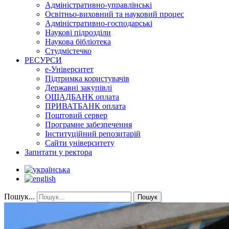
Адміністративно-управлінські
Освітньо-виховний та науковий процес
Адміністративно-господарські
Наукові підрозділи
Наукова бібліотека
Студмістечко
РЕСУРСИ
е-Університет
Підтримка користувачів
Державні закупівлі
ОЩАДБАНК оплата
ПРИВАТБАНК оплата
Поштовий сервер
Програмне забезпечення
Інституційний репозитарій
Сайти університету
Запитати у ректора
Пошук...
Пошук