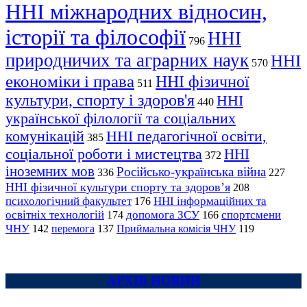
ННІ міжнародних відносин,
історії та філософії
ННІ
796
природничих та аграрних наук
ННІ
570
економіки і права
ННІ фізичної
511
культури, спорту і здоров'я
ННІ
440
української філології та соціальних
комунікацій
ННІ педагогічної освіти,
385
соціальної роботи і мистецтва
ННІ
372
іноземних мов
Російсько-українська війна
336
227
ННІ фізичної культури спорту та здоров’я
208
психологічний факультет
ННІ інформаційних та
176
освітніх технологій
допомога ЗСУ
спортсмени
174
166
ЧНУ
перемога
142
137
Приймальна комісія ЧНУ
119
АРХІВ НОВИН