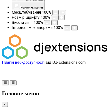
Режим читання
Масштабування
100
%
Розмір шрифту
100
%
Висота лінії
100
%
Інтервал між літерами
100
%
Плагін веб-доступності
від DJ-Extensions.com
Головне меню
×