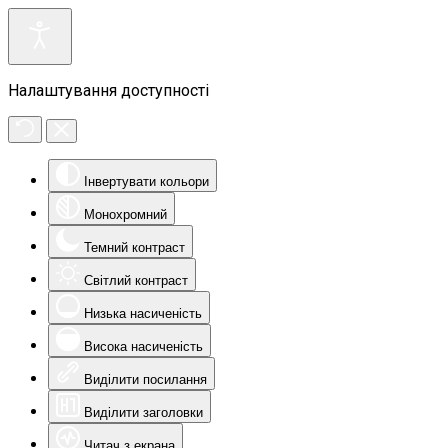
Налаштування доступності
Інвертувати кольори
Монохромний
Темний контраст
Світлий контраст
Низька насиченість
Висока насиченість
Виділити посилання
Виділити заголовки
Читач з екрана