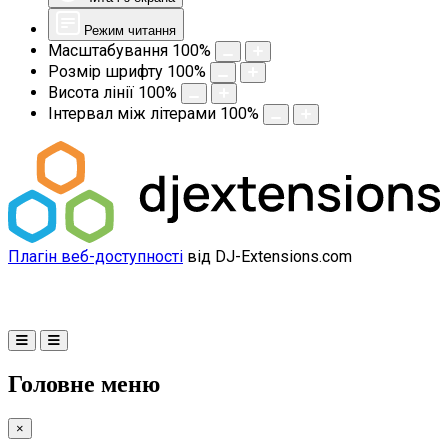
Режим читання
Масштабування
100
%
Розмір шрифту
100
%
Висота лінії
100
%
Інтервал між літерами
100
%
Плагін веб-доступності
від DJ-Extensions.com
Головне меню
×