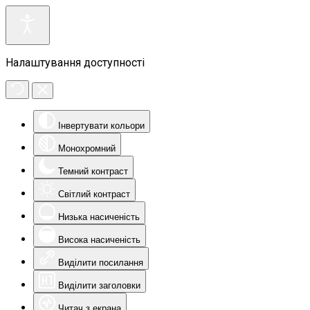
Налаштування доступності
Інвертувати кольори
Монохромний
Темний контраст
Світлий контраст
Низька насиченість
Висока насиченість
Виділити посилання
Виділити заголовки
Читач з екрана