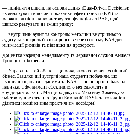
— прийняття рішень на основи даних (Data-Driven Decisions):
як аналізувати ключові показники ефективності (KPI) та
маржинальність, використовуючи функціонал BAS, щоб
швидко реагувати на зміни ринку;
— внутрішній аудит та контроль: методики внутрішнього
аудиту та контроль бізнес-процесів через систему BAS для
мінімізації ризиків та підвищення прозорості.
Доцентка кафедри менеджменту та державної служби Анжела
Гриліцька підкреслила:
— Управлінський облік — це мова, якою говорить успішний
бізнес. Завдяки цій зустрічі наші студенти побачили, що
вміння працювати з даними та BAS — це не просто бажана
навичка, а фундамент ефективного менеджменту в
еру диджиталізації. Ми щиро дякуємо Максиму Хоменку за
змістовну презентацію Групи Компаній RASK та готовність
ділитися неоціненним практичним досвідом!