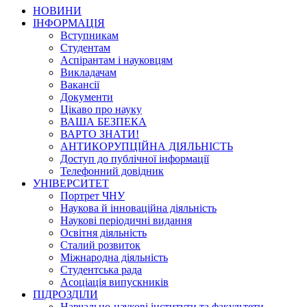
НОВИНИ
ІНФОРМАЦІЯ
Вступникам
Студентам
Аспірантам і науковцям
Викладачам
Вакансії
Документи
Цікаво про науку
ВАША БЕЗПЕКА
ВАРТО ЗНАТИ!
АНТИКОРУПЦІЙНА ДІЯЛЬНІСТЬ
Доступ до публічної інформації
Телефонний довідник
УНІВЕРСИТЕТ
Портрет ЧНУ
Наукова й інноваційна діяльність
Наукові періодичні видання
Освітня діяльність
Сталий розвиток
Міжнародна діяльність
Студентська рада
Асоціація випускників
ПІДРОЗДІЛИ
Навчально-наукові інститути та факультети