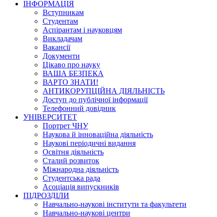
ІНФОРМАЦІЯ
Вступникам
Студентам
Аспірантам і науковцям
Викладачам
Вакансії
Документи
Цікаво про науку
ВАША БЕЗПЕКА
ВАРТО ЗНАТИ!
АНТИКОРУПЦІЙНА ДІЯЛЬНІСТЬ
Доступ до публічної інформації
Телефонний довідник
УНІВЕРСИТЕТ
Портрет ЧНУ
Наукова й інноваційна діяльність
Наукові періодичні видання
Освітня діяльність
Сталий розвиток
Міжнародна діяльність
Студентська рада
Асоціація випускників
ПІДРОЗДІЛИ
Навчально-наукові інститути та факультети
Навчально-наукові центри