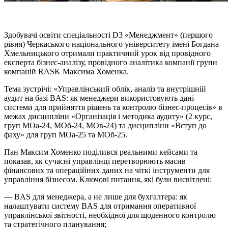
Здобувачі освіти спеціальності D3 «Менеджмент» (першого
рівня) Черкаського національного університету імені Богдана
Хмельницького отримали практичний урок від провідного
експерта бізнес-аналізу, провідного аналітика компанії групи
компаній RASK Максима Хоменка.
Тема зустрічі: «Управлінський облік, аналіз та внутрішній
аудит на базі BAS: як менеджери використовують дані
системи для прийняття рішень та контролю бізнес-процесів» в
межах дисципліни «Організація і методика аудиту» (2 курс,
груп
МОа-24
,
МОб-24
,
МОв-24
) та дисципліни «Вступ до
фаху» для груп
МОа-25
та
МОб-25
.
Пан Максим Хоменко поділився реальними кейсами та
показав, як сучасні управлінці перетворюють масив
фінансових та операційних даних на чіткі інструменти для
управління бізнесом. Ключові питання, які були висвітлені:
— BAS для менеджера, а не лише для бухгалтера: як
налаштувати систему BAS для отримання оперативної
управлінської звітності, необхідної для щоденного контролю
та стратегічного планування;