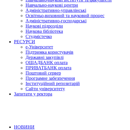
Навчально-наукові центри
Адміністративно-управлінські
Освітньо-виховний та науковий процес
Адміністративно-господарські
Наукові підрозділи
Наукова бібліотека
Студмістечко
РЕСУРСИ
е-Університет
Підтримка користувачів
Державні закупівлі
ОЩАДБАНК оплата
ПРИВАТБАНК оплата
Поштовий сервер
Програмне забезпечення
Інституційний репозитарій
Сайти університету
Запитати у ректора
НОВИНИ