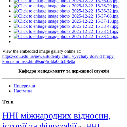
View the embedded image gallery online at:
https://cdu.edu.ua/news/studenty-chnu-vyvchaly-dosvid-hrupy-
kompanii-rask.html#sigProIda0d63f8e0a
Кафедра менеджменту та державної служби
Попередня
Наступна
Теги
ННІ міжнародних відносин,
історії та філософії
ННІ