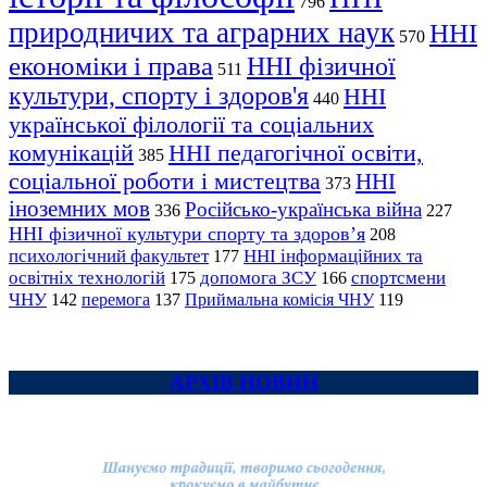
796
природничих та аграрних наук
ННІ
570
економіки і права
ННІ фізичної
511
культури, спорту і здоров'я
ННІ
440
української філології та соціальних
комунікацій
ННІ педагогічної освіти,
385
соціальної роботи і мистецтва
ННІ
373
іноземних мов
Російсько-українська війна
336
227
ННІ фізичної культури спорту та здоров’я
208
психологічний факультет
ННІ інформаційних та
177
освітніх технологій
допомога ЗСУ
спортсмени
175
166
ЧНУ
перемога
142
137
Приймальна комісія ЧНУ
119
АРХІВ НОВИН