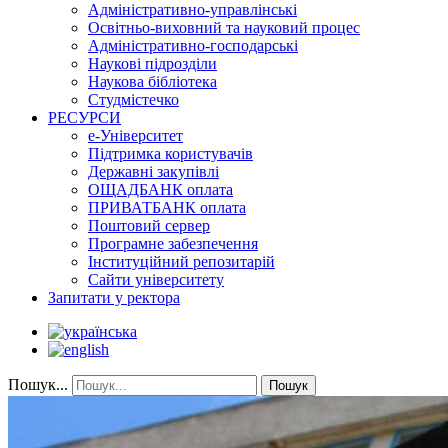
Адміністративно-управлінські
Освітньо-виховний та науковий процес
Адміністративно-господарські
Наукові підрозділи
Наукова бібліотека
Студмістечко
РЕСУРСИ
е-Університет
Підтримка користувачів
Державні закупівлі
ОЩАДБАНК оплата
ПРИВАТБАНК оплата
Поштовий сервер
Програмне забезпечення
Інституційний репозитарій
Сайти університету
Запитати у ректора
Пошук...
Пошук