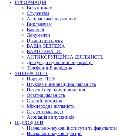
ІНФОРМАЦІЯ
Вступникам
Студентам
Аспірантам і науковцям
Викладачам
Вакансії
Документи
Цікаво про науку
ВАША БЕЗПЕКА
ВАРТО ЗНАТИ!
АНТИКОРУПЦІЙНА ДІЯЛЬНІСТЬ
Доступ до публічної інформації
Телефонний довідник
УНІВЕРСИТЕТ
Портрет ЧНУ
Наукова й інноваційна діяльність
Наукові періодичні видання
Освітня діяльність
Сталий розвиток
Міжнародна діяльність
Студентська рада
Асоціація випускників
ПІДРОЗДІЛИ
Навчально-наукові інститути та факультети
Навчально-наукові центри