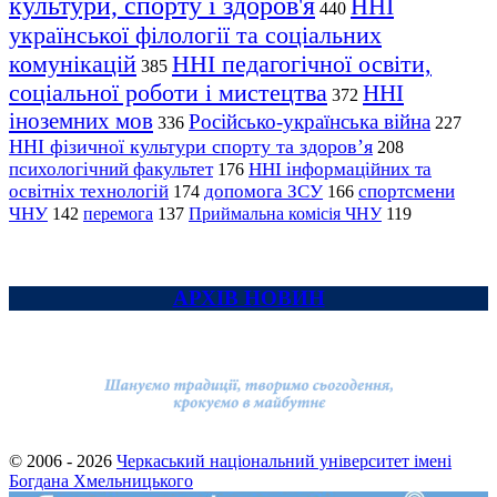
культури, спорту і здоров'я
ННІ
440
української філології та соціальних
комунікацій
ННІ педагогічної освіти,
385
соціальної роботи і мистецтва
ННІ
372
іноземних мов
Російсько-українська війна
336
227
ННІ фізичної культури спорту та здоров’я
208
психологічний факультет
ННІ інформаційних та
176
освітніх технологій
допомога ЗСУ
спортсмени
174
166
ЧНУ
перемога
142
137
Приймальна комісія ЧНУ
119
АРХІВ НОВИН
© 2006 - 2026
Черкаський національний університет імені
Богдана Хмельницького