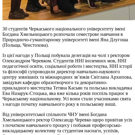
30 студентів Черкаського національного університету імені
Богдана Хмельницького розпочали семестрове навчання в
Природничо-гуманітарному університеті імені Яна Длугоша
(Польща, Ченстохова).
Із цієї нагоди у Польщі побувала делегація на чолі з ректором
Олександром Черевком. Студентів ННІ іноземних мов, ННІ
педагогічної освіти, соціальної роботи і мистецтва, ННІ історії
та філософії супроводили директор навчально-наукового
центру зовнішніх та міжнародних зв’язків Світлана Архипова,
завідувач кафедри образотворчого та декоративно-
прикладного мистецтва Тетяна Касьян та польська викладачка
Ева Назарук-Стоцька, яка вже кілька років поспіль працює в
Черкаському національному. Усі вони стали учасниками свята
з нагоди початку навчального року в польському виші.
Від університетської спільноти ЧНУ імені Богдана
Хмельницького ректор Олександр Черевко щиро привітав усіх
з початком навчального процесу і побажав професорсько-
викладацькому колективу та студентам наснаги, успіхів,