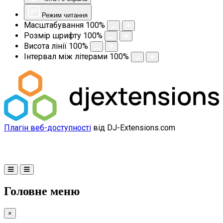
Режим читання
Масштабування
100
%
Розмір шрифту
100
%
Висота лінії
100
%
Інтервал між літерами
100
%
Плагін веб-доступності
від DJ-Extensions.com
Головне меню
×