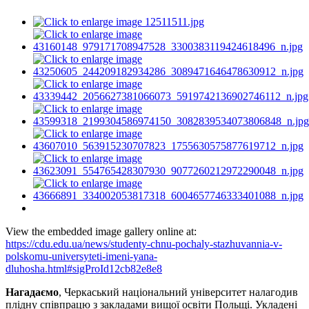
View the embedded image gallery online at:
https://cdu.edu.ua/news/studenty-chnu-pochaly-stazhuvannia-v-
polskomu-universyteti-imeni-yana-
dluhosha.html#sigProId12cb82e8e8
Нагадаємо
, Черкаський національний університет налагодив
плідну співпрацю з закладами вищої освіти Польщі. Укладені