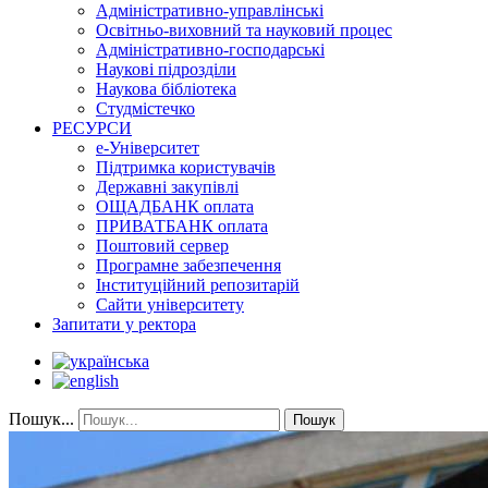
Адміністративно-управлінські
Освітньо-виховний та науковий процес
Адміністративно-господарські
Наукові підрозділи
Наукова бібліотека
Студмістечко
РЕСУРСИ
е-Університет
Підтримка користувачів
Державні закупівлі
ОЩАДБАНК оплата
ПРИВАТБАНК оплата
Поштовий сервер
Програмне забезпечення
Інституційний репозитарій
Сайти університету
Запитати у ректора
Пошук...
Пошук