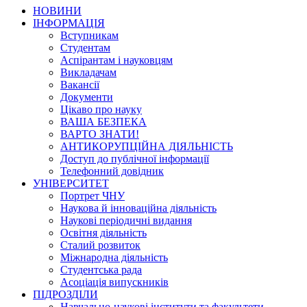
НОВИНИ
ІНФОРМАЦІЯ
Вступникам
Студентам
Аспірантам і науковцям
Викладачам
Вакансії
Документи
Цікаво про науку
ВАША БЕЗПЕКА
ВАРТО ЗНАТИ!
АНТИКОРУПЦІЙНА ДІЯЛЬНІСТЬ
Доступ до публічної інформації
Телефонний довідник
УНІВЕРСИТЕТ
Портрет ЧНУ
Наукова й інноваційна діяльність
Наукові періодичні видання
Освітня діяльність
Сталий розвиток
Міжнародна діяльність
Студентська рада
Асоціація випускників
ПІДРОЗДІЛИ
Навчально-наукові інститути та факультети