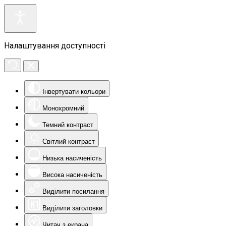
Налаштування доступності
Інвертувати кольори
Монохромний
Темний контраст
Світлий контраст
Низька насиченість
Висока насиченість
Виділити посилання
Виділити заголовки
Читач з екрана