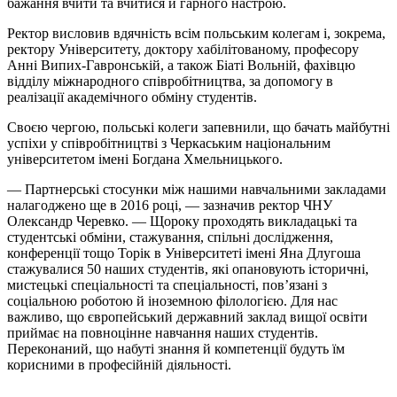
бажання вчити та вчитися й гарного настрою.
Ректор висловив вдячність всім польським колегам і, зокрема,
ректору Університету, доктору хабілітованому, професору
Анні Випих-Гавронській, а також Біаті Вольній, фахівцю
відділу міжнародного співробітництва, за допомогу в
реалізації академічного обміну студентів.
Своєю чергою, польські колеги запевнили, що бачать майбутні
успіхи у співробітництві з Черкаським національним
університетом імені Богдана Хмельницького.
— Партнерські стосунки між нашими навчальними закладами
налагоджено ще в 2016 році, — зазначив ректор ЧНУ
Олександр Черевко. — Щороку проходять викладацькі та
студентські обміни, стажування, спільні дослідження,
конференції тощо Торік в Університеті імені Яна Длугоша
стажувалися 50 наших студентів, які опановують історичні,
мистецькі спеціальності та спеціальності, пов’язані з
соціальною роботою й іноземною філологією. Для нас
важливо, що європейський державний заклад вищої освіти
приймає на повноцінне навчання наших студентів.
Переконаний, що набуті знання й компетенції будуть їм
корисними в професійній діяльності.