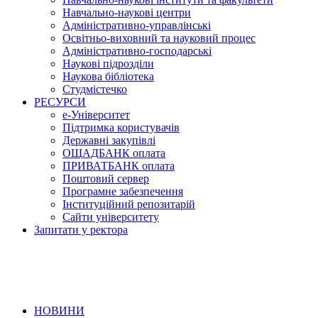
Навчально-наукові центри
Адміністративно-управлінські
Освітньо-виховний та науковий процес
Адміністративно-господарські
Наукові підрозділи
Наукова бібліотека
Студмістечко
РЕСУРСИ
е-Університет
Підтримка користувачів
Державні закупівлі
ОЩАДБАНК оплата
ПРИВАТБАНК оплата
Поштовий сервер
Програмне забезпечення
Інституційний репозитарій
Сайти університету
Запитати у ректора
НОВИНИ