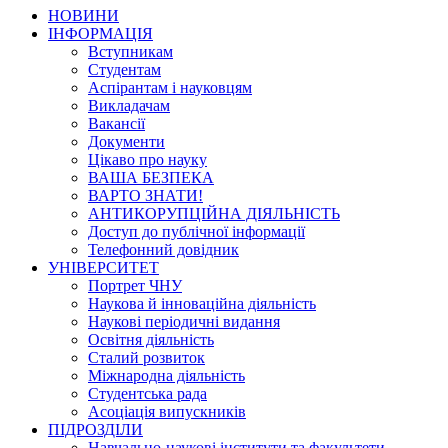
НОВИНИ
ІНФОРМАЦІЯ
Вступникам
Студентам
Аспірантам і науковцям
Викладачам
Вакансії
Документи
Цікаво про науку
ВАША БЕЗПЕКА
ВАРТО ЗНАТИ!
АНТИКОРУПЦІЙНА ДІЯЛЬНІСТЬ
Доступ до публічної інформації
Телефонний довідник
УНІВЕРСИТЕТ
Портрет ЧНУ
Наукова й інноваційна діяльність
Наукові періодичні видання
Освітня діяльність
Сталий розвиток
Міжнародна діяльність
Студентська рада
Асоціація випускників
ПІДРОЗДІЛИ
Навчально-наукові інститути та факультети