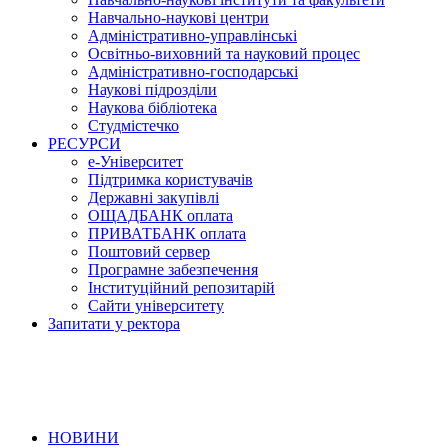
Навчально-наукові центри
Адміністративно-управлінські
Освітньо-виховний та науковий процес
Адміністративно-господарські
Наукові підрозділи
Наукова бібліотека
Студмістечко
РЕСУРСИ
е-Університет
Підтримка користувачів
Державні закупівлі
ОЩАДБАНК оплата
ПРИВАТБАНК оплата
Поштовий сервер
Програмне забезпечення
Інституційний репозитарій
Сайти університету
Запитати у ректора
НОВИНИ