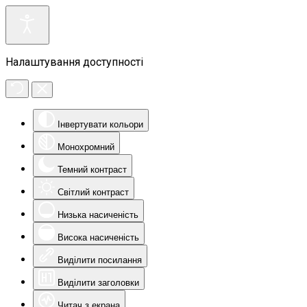
Налаштування доступності
Інвертувати кольори
Монохромний
Темний контраст
Світлий контраст
Низька насиченість
Висока насиченість
Виділити посилання
Виділити заголовки
Читач з екрана