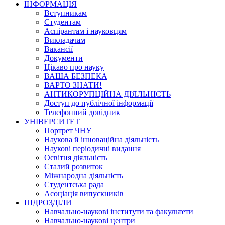
ІНФОРМАЦІЯ
Вступникам
Студентам
Аспірантам і науковцям
Викладачам
Вакансії
Документи
Цікаво про науку
ВАША БЕЗПЕКА
ВАРТО ЗНАТИ!
АНТИКОРУПЦІЙНА ДІЯЛЬНІСТЬ
Доступ до публічної інформації
Телефонний довідник
УНІВЕРСИТЕТ
Портрет ЧНУ
Наукова й інноваційна діяльність
Наукові періодичні видання
Освітня діяльність
Сталий розвиток
Міжнародна діяльність
Студентська рада
Асоціація випускників
ПІДРОЗДІЛИ
Навчально-наукові інститути та факультети
Навчально-наукові центри