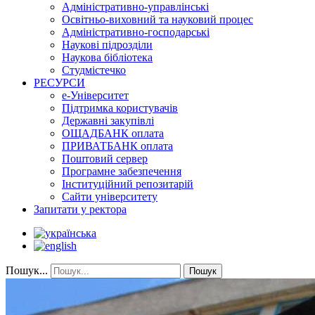
Адміністративно-управлінські
Освітньо-виховний та науковий процес
Адміністративно-господарські
Наукові підрозділи
Наукова бібліотека
Студмістечко
РЕСУРСИ
е-Університет
Підтримка користувачів
Державні закупівлі
ОЩАДБАНК оплата
ПРИВАТБАНК оплата
Поштовий сервер
Програмне забезпечення
Інституційний репозитарій
Сайти університету
Запитати у ректора
Пошук...
Пошук