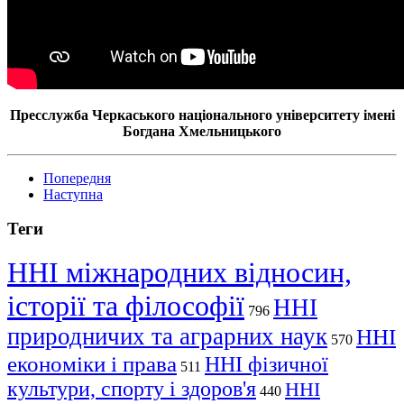
Пресслужба Черкаського національного університету імені
Богдана Хмельницького
Попередня
Наступна
Теги
ННІ міжнародних відносин,
історії та філософії
ННІ
796
природничих та аграрних наук
ННІ
570
економіки і права
ННІ фізичної
511
культури, спорту і здоров'я
ННІ
440