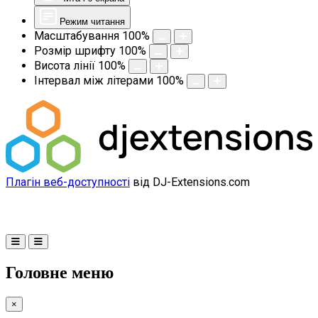
Режим читання
Масштабування
100
%
Розмір шрифту
100
%
Висота лінії
100
%
Інтервал між літерами
100
%
Плагін веб-доступності
від DJ-Extensions.com
Головне меню
×