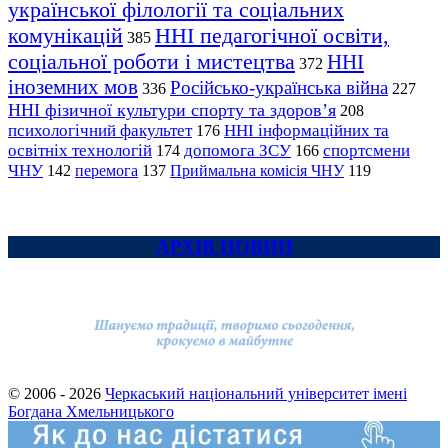
української філології та соціальних
комунікацій
ННІ педагогічної освіти,
385
соціальної роботи і мистецтва
ННІ
372
іноземних мов
Російсько-українська війна
336
227
ННІ фізичної культури спорту та здоров’я
208
психологічний факультет
ННІ інформаційних та
176
освітніх технологій
допомога ЗСУ
спортсмени
174
166
ЧНУ
перемога
142
137
Приймальна комісія ЧНУ
119
АРХІВ НОВИН
© 2006 - 2026
Черкаський національний університет імені
Богдана Хмельницького