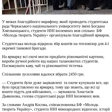
У межах благодійного марафону, який проводить студентська
рада Черкаського національного університету імені Богдана
Хмельницького, студенти ННІ іноземних мов спільно БФ
«Молодь творить Україну» організували благодійний ярмарок.
Студентська молодь відкрила збір коштів на тепловізор для 4-ї
окремої танкової бригади.
На ярмарку всі охочі могли придбати різноманітні картини,
вироби ручної роботи від наших талановитих студентів.
Посмакувати каву, чай та різноманітні тістечка.
Спільними зусиллями вдалося зібрати 2450 грн.
— Студенти були дуже зацікавлені та охоче купували все, що
було представлено на ярмарку, тому що знають, що всі ці
кошти підуть для військових, — зауважила Анастасія
Дьяконова, голова студентської ради ННІ Іноземних мов.
За словами Андрія Косова, співзасновника БФ «Молодь
творить Україну», студента ННІ міжнародних відносин, історії