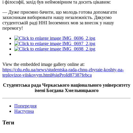
і філософії, захід був неймовірним та досить цікавим:
— Дуже приємно бачити, що молодь готова допомагати
захисникам виборювати нашу незалежність. Дякуємо
студентській раді ННІ Іноземних мов за внесок у нашу
перемогу!
View the embedded image gallery online at:
https://cdu.edu.ua/news/studentska-rada-chnu-zbyraie-koshty-na-
teplovizor-viiskovym.html#sigProId87387febca
Студентська рада Черкаського національного університету
імені Богдана Хмельницького
Попередня
Наступна
Теги