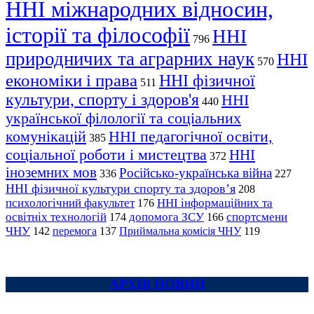
ННІ міжнародних відносин,
історії та філософії
ННІ
796
природничих та аграрних наук
ННІ
570
економіки і права
ННІ фізичної
511
культури, спорту і здоров'я
ННІ
440
української філології та соціальних
комунікацій
ННІ педагогічної освіти,
385
соціальної роботи і мистецтва
ННІ
372
іноземних мов
Російсько-українська війна
336
227
ННІ фізичної культури спорту та здоров’я
208
психологічний факультет
ННІ інформаційних та
176
освітніх технологій
допомога ЗСУ
спортсмени
174
166
ЧНУ
перемога
142
137
Приймальна комісія ЧНУ
119
АРХІВ НОВИН