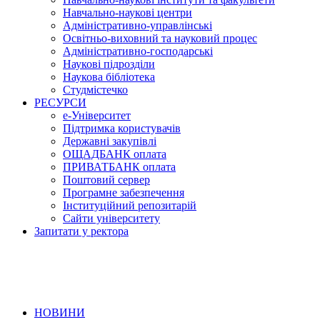
Навчально-наукові центри
Адміністративно-управлінські
Освітньо-виховний та науковий процес
Адміністративно-господарські
Наукові підрозділи
Наукова бібліотека
Студмістечко
РЕСУРСИ
е-Університет
Підтримка користувачів
Державні закупівлі
ОЩАДБАНК оплата
ПРИВАТБАНК оплата
Поштовий сервер
Програмне забезпечення
Інституційний репозитарій
Сайти університету
Запитати у ректора
НОВИНИ