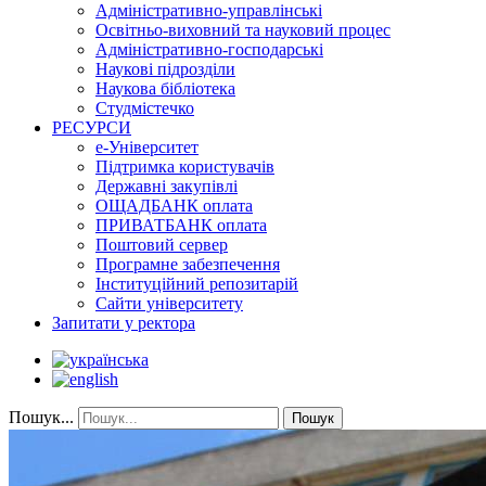
Адміністративно-управлінські
Освітньо-виховний та науковий процес
Адміністративно-господарські
Наукові підрозділи
Наукова бібліотека
Студмістечко
РЕСУРСИ
е-Університет
Підтримка користувачів
Державні закупівлі
ОЩАДБАНК оплата
ПРИВАТБАНК оплата
Поштовий сервер
Програмне забезпечення
Інституційний репозитарій
Сайти університету
Запитати у ректора
Пошук...
Пошук