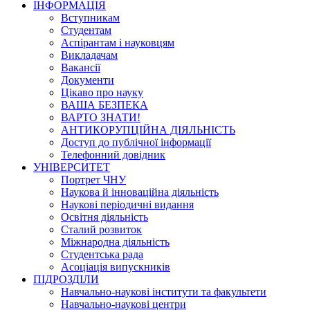
ІНФОРМАЦІЯ
Вступникам
Студентам
Аспірантам і науковцям
Викладачам
Вакансії
Документи
Цікаво про науку
ВАША БЕЗПЕКА
ВАРТО ЗНАТИ!
АНТИКОРУПЦІЙНА ДІЯЛЬНІСТЬ
Доступ до публічної інформації
Телефонний довідник
УНІВЕРСИТЕТ
Портрет ЧНУ
Наукова й інноваційна діяльність
Наукові періодичні видання
Освітня діяльність
Сталий розвиток
Міжнародна діяльність
Студентська рада
Асоціація випускників
ПІДРОЗДІЛИ
Навчально-наукові інститути та факультети
Навчально-наукові центри