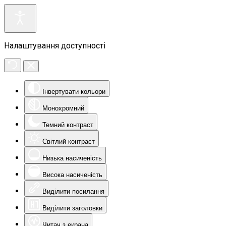
Налаштування доступності
Інвертувати кольори
Монохромний
Темний контраст
Світлий контраст
Низька насиченість
Висока насиченість
Виділити посилання
Виділити заголовки
Читач з екрана