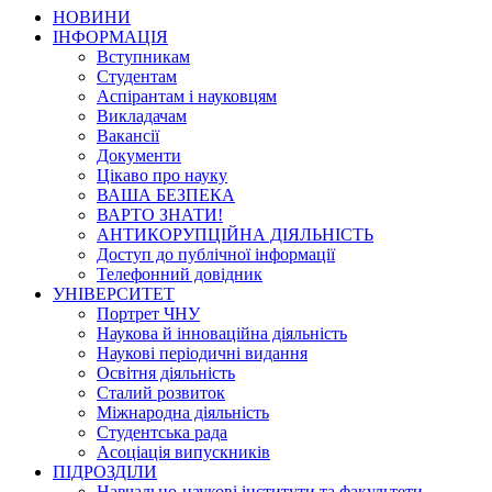
НОВИНИ
ІНФОРМАЦІЯ
Вступникам
Студентам
Аспірантам і науковцям
Викладачам
Вакансії
Документи
Цікаво про науку
ВАША БЕЗПЕКА
ВАРТО ЗНАТИ!
АНТИКОРУПЦІЙНА ДІЯЛЬНІСТЬ
Доступ до публічної інформації
Телефонний довідник
УНІВЕРСИТЕТ
Портрет ЧНУ
Наукова й інноваційна діяльність
Наукові періодичні видання
Освітня діяльність
Сталий розвиток
Міжнародна діяльність
Студентська рада
Асоціація випускників
ПІДРОЗДІЛИ
Навчально-наукові інститути та факультети