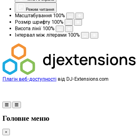
Режим читання
Масштабування
100
%
Розмір шрифту
100
%
Висота лінії
100
%
Інтервал між літерами
100
%
Плагін веб-доступності
від DJ-Extensions.com
Головне меню
×