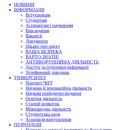
НОВИНИ
ІНФОРМАЦІЯ
Вступникам
Студентам
Аспірантам і науковцям
Викладачам
Вакансії
Документи
Цікаво про науку
ВАША БЕЗПЕКА
ВАРТО ЗНАТИ!
АНТИКОРУПЦІЙНА ДІЯЛЬНІСТЬ
Доступ до публічної інформації
Телефонний довідник
УНІВЕРСИТЕТ
Портрет ЧНУ
Наукова й інноваційна діяльність
Наукові періодичні видання
Освітня діяльність
Сталий розвиток
Міжнародна діяльність
Студентська рада
Асоціація випускників
ПІДРОЗДІЛИ
Навчально-наукові інститути та факультети