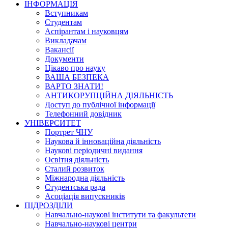
ІНФОРМАЦІЯ
Вступникам
Студентам
Аспірантам і науковцям
Викладачам
Вакансії
Документи
Цікаво про науку
ВАША БЕЗПЕКА
ВАРТО ЗНАТИ!
АНТИКОРУПЦІЙНА ДІЯЛЬНІСТЬ
Доступ до публічної інформації
Телефонний довідник
УНІВЕРСИТЕТ
Портрет ЧНУ
Наукова й інноваційна діяльність
Наукові періодичні видання
Освітня діяльність
Сталий розвиток
Міжнародна діяльність
Студентська рада
Асоціація випускників
ПІДРОЗДІЛИ
Навчально-наукові інститути та факультети
Навчально-наукові центри