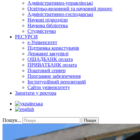
Адміністративно-управлінські
Освітньо-виховний та науковий процес
Адміністративно-господарські
Наукові підрозділи
Наукова бібліотека
Студмістечко
РЕСУРСИ
е-Університет
Підтримка користувачів
Державні закупівлі
ОЩАДБАНК оплата
ПРИВАТБАНК оплата
Поштовий сервер
Програмне забезпечення
Інституційний репозитарій
Сайти університету
Запитати у ректора
Пошук...
Пошук