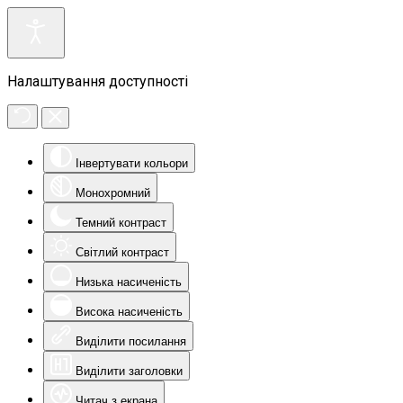
Налаштування доступності
Інвертувати кольори
Монохромний
Темний контраст
Світлий контраст
Низька насиченість
Висока насиченість
Виділити посилання
Виділити заголовки
Читач з екрана