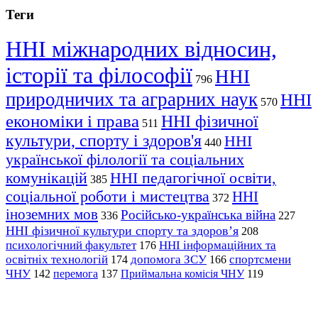
Теги
ННІ міжнародних відносин,
історії та філософії
ННІ
796
природничих та аграрних наук
ННІ
570
економіки і права
ННІ фізичної
511
культури, спорту і здоров'я
ННІ
440
української філології та соціальних
комунікацій
ННІ педагогічної освіти,
385
соціальної роботи і мистецтва
ННІ
372
іноземних мов
Російсько-українська війна
336
227
ННІ фізичної культури спорту та здоров’я
208
психологічний факультет
ННІ інформаційних та
176
освітніх технологій
допомога ЗСУ
спортсмени
174
166
ЧНУ
перемога
142
137
Приймальна комісія ЧНУ
119