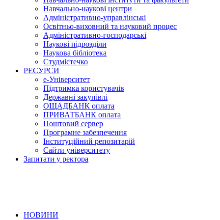
Навчально-наукові центри
Адміністративно-управлінські
Освітньо-виховний та науковий процес
Адміністративно-господарські
Наукові підрозділи
Наукова бібліотека
Студмістечко
РЕСУРСИ
е-Університет
Підтримка користувачів
Державні закупівлі
ОЩАДБАНК оплата
ПРИВАТБАНК оплата
Поштовий сервер
Програмне забезпечення
Інституційний репозитарій
Сайти університету
Запитати у ректора
НОВИНИ