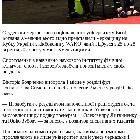
Студентки Черкаського національного університету імені
Богдана Хмельницького гідно представили Черкащину на
Кубку України з кікбоксингу WAKO, який відбувся з 25 по 28
вересня 2025 року у місті Хмельницький.
Спортсменки з навчально-наукового інституту фізичної
культури, спорту і здоровʼя здобули призові місця у своїх
розділах.
Вікторія Боярченко виборола 1 місце у розділі фул-
контакт. Єва Симоненко посіла почесне 2 місце у розділі кік-
лайт.
— Ці здобутки є результатом наполегливої праці студенток та
професійної підготовки їхніх наставників. Університет
висловлює щиру подяку тренерам — Олександру Литвиненку
та Юрію Зубову — за внесок у розвиток спортивних талантів.
Пишаємося нашими студентками, які своїми перемогами
прославляють не лише університет, але й увесь черкаський