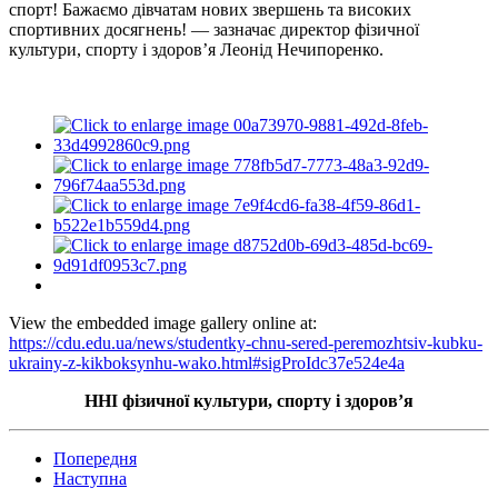
спорт! Бажаємо дівчатам нових звершень та високих
спортивних досягнень! — зазначає директор фізичної
культури, спорту і здоровʼя Леонід Нечипоренко.
View the embedded image gallery online at:
https://cdu.edu.ua/news/studentky-chnu-sered-peremozhtsiv-kubku-
ukrainy-z-kikboksynhu-wako.html#sigProIdc37e524e4a
ННІ фізичної культури, спорту і здоровʼя
Попередня
Наступна