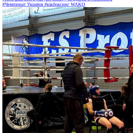
#Чемпіонат України
#кікбоксинг WAKO