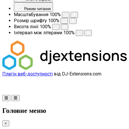
Режим читання
Масштабування
100
%
Розмір шрифту
100
%
Висота лінії
100
%
Інтервал між літерами
100
%
Плагін веб-доступності
від DJ-Extensions.com
Головне меню
×