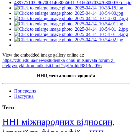
View the embedded image gallery online at:
https://cdu.edu.ua/news/studentka-chnu-initsiiuvala-forum-z-
efektyvnykh-komunikatsii.html#sigProIdd9813da056
ННЦ ментального здоров’я
Попередня
Наступна
Теги
ННІ міжнародних відносин,