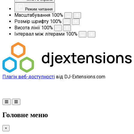
Режим читання
Масштабування
100
%
Розмір шрифту
100
%
Висота лінії
100
%
Інтервал між літерами
100
%
Плагін веб-доступності
від DJ-Extensions.com
Головне меню
×