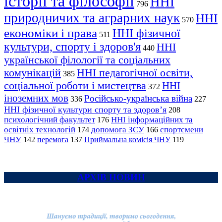
історії та філософії
ННІ
796
природничих та аграрних наук
ННІ
570
економіки і права
ННІ фізичної
511
культури, спорту і здоров'я
ННІ
440
української філології та соціальних
комунікацій
ННІ педагогічної освіти,
385
соціальної роботи і мистецтва
ННІ
372
іноземних мов
Російсько-українська війна
336
227
ННІ фізичної культури спорту та здоров’я
208
психологічний факультет
ННІ інформаційних та
176
освітніх технологій
допомога ЗСУ
спортсмени
174
166
ЧНУ
перемога
142
137
Приймальна комісія ЧНУ
119
АРХІВ НОВИН