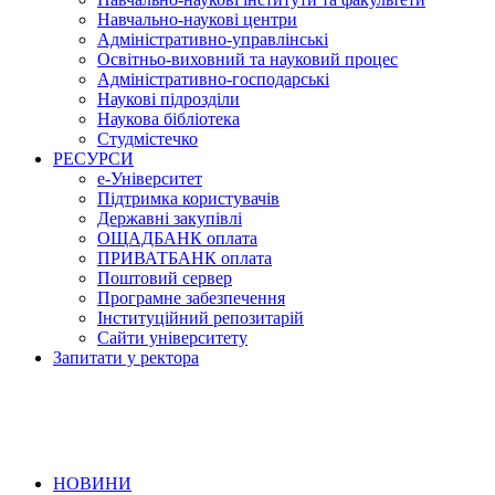
Навчально-наукові центри
Адміністративно-управлінські
Освітньо-виховний та науковий процес
Адміністративно-господарські
Наукові підрозділи
Наукова бібліотека
Студмістечко
РЕСУРСИ
е-Університет
Підтримка користувачів
Державні закупівлі
ОЩАДБАНК оплата
ПРИВАТБАНК оплата
Поштовий сервер
Програмне забезпечення
Інституційний репозитарій
Сайти університету
Запитати у ректора
НОВИНИ