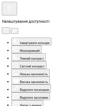
Налаштування доступності
Інвертувати кольори
Монохромний
Темний контраст
Світлий контраст
Низька насиченість
Висока насиченість
Виділити посилання
Виділити заголовки
Читач з екрана