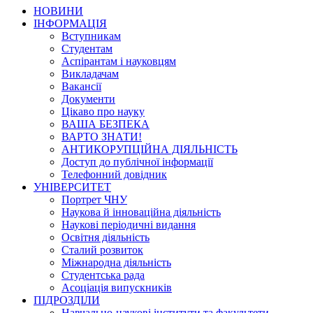
НОВИНИ
ІНФОРМАЦІЯ
Вступникам
Студентам
Аспірантам і науковцям
Викладачам
Вакансії
Документи
Цікаво про науку
ВАША БЕЗПЕКА
ВАРТО ЗНАТИ!
АНТИКОРУПЦІЙНА ДІЯЛЬНІСТЬ
Доступ до публічної інформації
Телефонний довідник
УНІВЕРСИТЕТ
Портрет ЧНУ
Наукова й інноваційна діяльність
Наукові періодичні видання
Освітня діяльність
Сталий розвиток
Міжнародна діяльність
Студентська рада
Асоціація випускників
ПІДРОЗДІЛИ
Навчально-наукові інститути та факультети