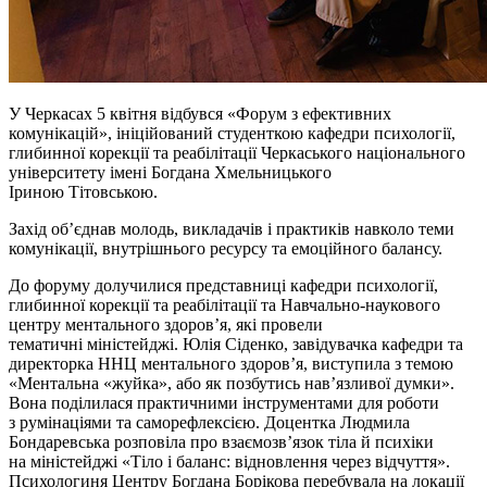
У Черкасах 5 квітня відбувся «Форум з ефективних
комунікацій», ініційований студенткою кафедри психології,
глибинної корекції та реабілітації Черкаського національного
університету імені Богдана Хмельницького
Іриною
Тітовською
.
Захід об’єднав молодь, викладачів і практиків навколо теми
комунікації, внутрішнього ресурсу та емоційного балансу.
До форуму долучилися представниці кафедри психології,
глибинної корекції та реабілітації та Навчально-наукового
центру ментального здоровʼя, які провели
тематичні
міністейджі
. Юлія Сіденко, завідувачка кафедри та
директорка ННЦ ментального здоровʼя, виступила з темою
«Ментальна «жуйка», або як позбутись навʼязливої думки».
Вона поділилася практичними інструментами для роботи
з
румінаціями
та саморефлексією. Доцентка Людмила
Бондаревська розповіла про взаємозв’язок тіла й психіки
на
міністейджі
«Тіло і баланс: відновлення через відчуття».
Психологиня Центру Богдана Борікова перебувала на локації