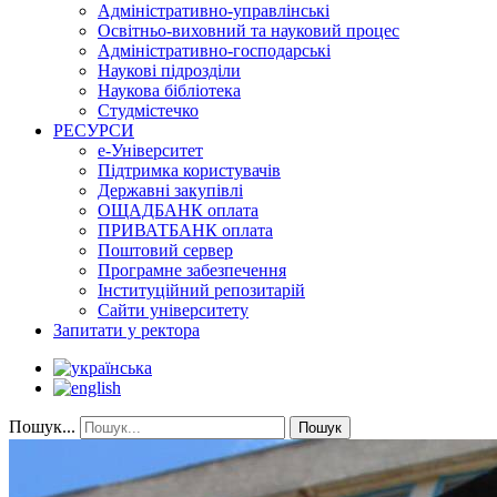
Адміністративно-управлінські
Освітньо-виховний та науковий процес
Адміністративно-господарські
Наукові підрозділи
Наукова бібліотека
Студмістечко
РЕСУРСИ
е-Університет
Підтримка користувачів
Державні закупівлі
ОЩАДБАНК оплата
ПРИВАТБАНК оплата
Поштовий сервер
Програмне забезпечення
Інституційний репозитарій
Сайти університету
Запитати у ректора
Пошук...
Пошук