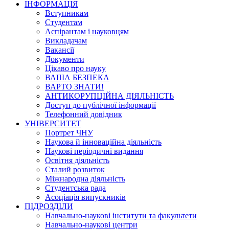
ІНФОРМАЦІЯ
Вступникам
Студентам
Аспірантам і науковцям
Викладачам
Вакансії
Документи
Цікаво про науку
ВАША БЕЗПЕКА
ВАРТО ЗНАТИ!
АНТИКОРУПЦІЙНА ДІЯЛЬНІСТЬ
Доступ до публічної інформації
Телефонний довідник
УНІВЕРСИТЕТ
Портрет ЧНУ
Наукова й інноваційна діяльність
Наукові періодичні видання
Освітня діяльність
Сталий розвиток
Міжнародна діяльність
Студентська рада
Асоціація випускників
ПІДРОЗДІЛИ
Навчально-наукові інститути та факультети
Навчально-наукові центри