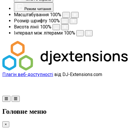
Режим читання
Масштабування
100
%
Розмір шрифту
100
%
Висота лінії
100
%
Інтервал між літерами
100
%
Плагін веб-доступності
від DJ-Extensions.com
Головне меню
×