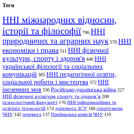
Теги
ННІ міжнародних відносин,
історії та філософії
ННІ
796
природничих та аграрних наук
ННІ
570
економіки і права
ННІ фізичної
511
культури, спорту і здоров'я
ННІ
440
української філології та соціальних
комунікацій
ННІ педагогічної освіти,
385
соціальної роботи і мистецтва
ННІ
372
іноземних мов
Російсько-українська війна
336
227
ННІ фізичної культури спорту та здоров’я
208
психологічний факультет
ННІ інформаційних та
176
освітніх технологій
допомога ЗСУ
спортсмени
174
166
ЧНУ
перемога
142
137
Приймальна комісія ЧНУ
119