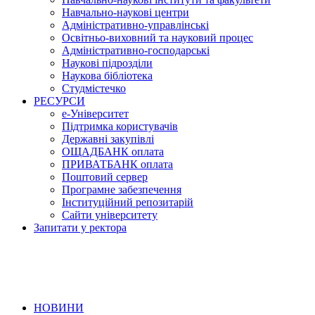
Навчально-наукові центри
Адміністративно-управлінські
Освітньо-виховний та науковий процес
Адміністративно-господарські
Наукові підрозділи
Наукова бібліотека
Студмістечко
РЕСУРСИ
е-Університет
Підтримка користувачів
Державні закупівлі
ОЩАДБАНК оплата
ПРИВАТБАНК оплата
Поштовий сервер
Програмне забезпечення
Інституційний репозитарій
Сайти університету
Запитати у ректора
НОВИНИ