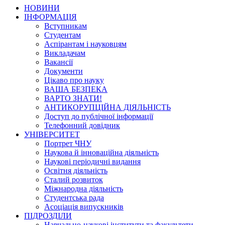
НОВИНИ
ІНФОРМАЦІЯ
Вступникам
Студентам
Аспірантам і науковцям
Викладачам
Вакансії
Документи
Цікаво про науку
ВАША БЕЗПЕКА
ВАРТО ЗНАТИ!
АНТИКОРУПЦІЙНА ДІЯЛЬНІСТЬ
Доступ до публічної інформації
Телефонний довідник
УНІВЕРСИТЕТ
Портрет ЧНУ
Наукова й інноваційна діяльність
Наукові періодичні видання
Освітня діяльність
Сталий розвиток
Міжнародна діяльність
Студентська рада
Асоціація випускників
ПІДРОЗДІЛИ
Навчально-наукові інститути та факультети