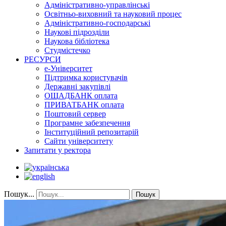
Адміністративно-управлінські
Освітньо-виховний та науковий процес
Адміністративно-господарські
Наукові підрозділи
Наукова бібліотека
Студмістечко
РЕСУРСИ
е-Університет
Підтримка користувачів
Державні закупівлі
ОЩАДБАНК оплата
ПРИВАТБАНК оплата
Поштовий сервер
Програмне забезпечення
Інституційний репозитарій
Сайти університету
Запитати у ректора
Пошук...
Пошук