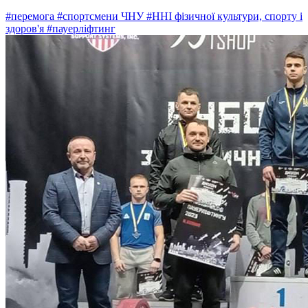
#перемога
#спортсмени ЧНУ
#ННІ фізичної культури, спорту і
здоров'я
#пауерліфтинг