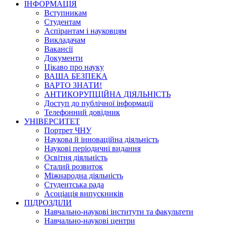
ІНФОРМАЦІЯ
Вступникам
Студентам
Аспірантам і науковцям
Викладачам
Вакансії
Документи
Цікаво про науку
ВАША БЕЗПЕКА
ВАРТО ЗНАТИ!
АНТИКОРУПЦІЙНА ДІЯЛЬНІСТЬ
Доступ до публічної інформації
Телефонний довідник
УНІВЕРСИТЕТ
Портрет ЧНУ
Наукова й інноваційна діяльність
Наукові періодичні видання
Освітня діяльність
Сталий розвиток
Міжнародна діяльність
Студентська рада
Асоціація випускників
ПІДРОЗДІЛИ
Навчально-наукові інститути та факультети
Навчально-наукові центри