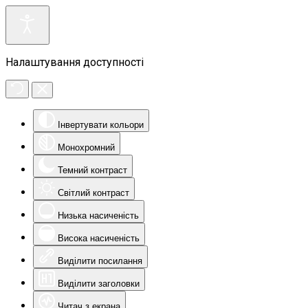
Налаштування доступності
Інвертувати кольори
Монохромний
Темний контраст
Світлий контраст
Низька насиченість
Висока насиченість
Виділити посилання
Виділити заголовки
Читач з екрана