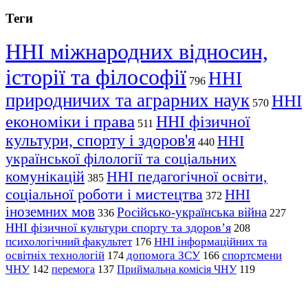
Теги
ННІ міжнародних відносин,
історії та філософії
ННІ
796
природничих та аграрних наук
ННІ
570
економіки і права
ННІ фізичної
511
культури, спорту і здоров'я
ННІ
440
української філології та соціальних
комунікацій
ННІ педагогічної освіти,
385
соціальної роботи і мистецтва
ННІ
372
іноземних мов
Російсько-українська війна
336
227
ННІ фізичної культури спорту та здоров’я
208
психологічний факультет
ННІ інформаційних та
176
освітніх технологій
допомога ЗСУ
спортсмени
174
166
ЧНУ
перемога
142
137
Приймальна комісія ЧНУ
119