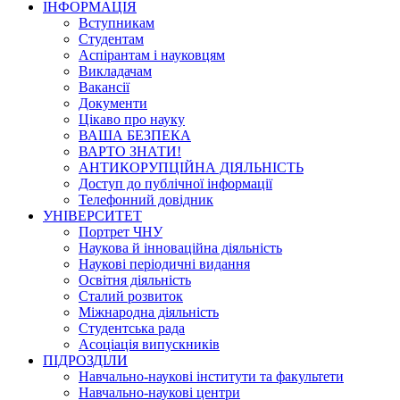
ІНФОРМАЦІЯ
Вступникам
Студентам
Аспірантам і науковцям
Викладачам
Вакансії
Документи
Цікаво про науку
ВАША БЕЗПЕКА
ВАРТО ЗНАТИ!
АНТИКОРУПЦІЙНА ДІЯЛЬНІСТЬ
Доступ до публічної інформації
Телефонний довідник
УНІВЕРСИТЕТ
Портрет ЧНУ
Наукова й інноваційна діяльність
Наукові періодичні видання
Освітня діяльність
Сталий розвиток
Міжнародна діяльність
Студентська рада
Асоціація випускників
ПІДРОЗДІЛИ
Навчально-наукові інститути та факультети
Навчально-наукові центри