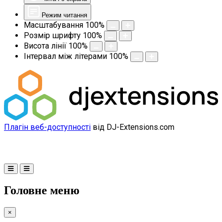
Режим читання
Масштабування
100
%
Розмір шрифту
100
%
Висота лінії
100
%
Інтервал між літерами
100
%
Плагін веб-доступності
від DJ-Extensions.com
Головне меню
×