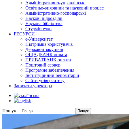
Адміністративно-управлінські
Освітньо-виховний та науковий процес
Адміністративно-господарські
Наукові підрозділи
Наукова бібліотека
Студмістечко
РЕСУРСИ
е-Університет
Підтримка користувачів
Державні закупівлі
ОЩАДБАНК оплата
ПРИВАТБАНК оплата
Поштовий сервер
Програмне забезпечення
Інституційний репозитарій
Сайти університету
Запитати у ректора
Пошук...
Пошук