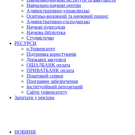
Навчально-наукові центри
Адміністративно-управлінські
Освітньо-виховний та науковий процес
Адміністративно-господарські
Наукові підрозділи
Наукова бібліотека
Студмістечко
РЕСУРСИ
е-Університет
Підтримка користувачів
Державні закупівлі
ОЩАДБАНК оплата
ПРИВАТБАНК оплата
Поштовий сервер
Програмне забезпечення
Інституційний репозитарій
Сайти університету
Запитати у ректора
НОВИНИ