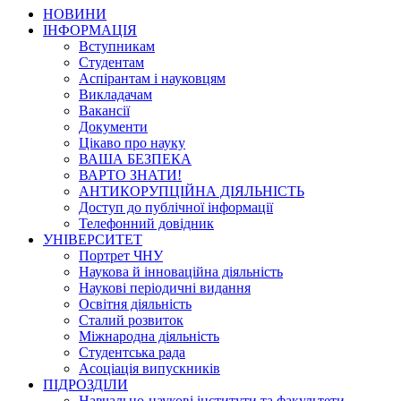
НОВИНИ
ІНФОРМАЦІЯ
Вступникам
Студентам
Аспірантам і науковцям
Викладачам
Вакансії
Документи
Цікаво про науку
ВАША БЕЗПЕКА
ВАРТО ЗНАТИ!
АНТИКОРУПЦІЙНА ДІЯЛЬНІСТЬ
Доступ до публічної інформації
Телефонний довідник
УНІВЕРСИТЕТ
Портрет ЧНУ
Наукова й інноваційна діяльність
Наукові періодичні видання
Освітня діяльність
Сталий розвиток
Міжнародна діяльність
Студентська рада
Асоціація випускників
ПІДРОЗДІЛИ
Навчально-наукові інститути та факультети