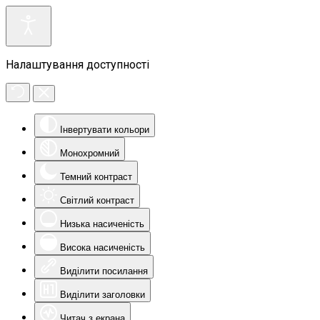
Налаштування доступності
Інвертувати кольори
Монохромний
Темний контраст
Світлий контраст
Низька насиченість
Висока насиченість
Виділити посилання
Виділити заголовки
Читач з екрана