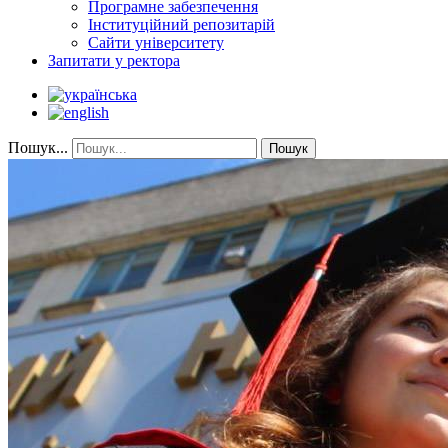
Програмне забезпечення
Інституційний репозитарій
Сайти університету
Запитати у ректора
Пошук...
Пошук