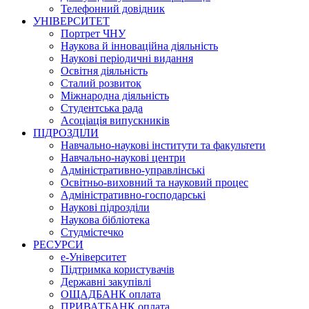
Телефонний довідник
УНІВЕРСИТЕТ
Портрет ЧНУ
Наукова й інноваційна діяльність
Наукові періодичні видання
Освітня діяльність
Сталий розвиток
Міжнародна діяльність
Студентська рада
Асоціація випускників
ПІДРОЗДІЛИ
Навчально-наукові інститути та факультети
Навчально-наукові центри
Адміністративно-управлінські
Освітньо-виховний та науковий процес
Адміністративно-господарські
Наукові підрозділи
Наукова бібліотека
Студмістечко
РЕСУРСИ
е-Університет
Підтримка користувачів
Державні закупівлі
ОЩАДБАНК оплата
ПРИВАТБАНК оплата