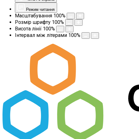
Режим читання
Масштабування
100
%
Розмір шрифту
100
%
Висота лінії
100
%
Інтервал між літерами
100
%