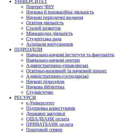
УНІВЕРСИТЕТ
Портрет ЧНУ
Наукова й інноваційна діяльність
Наукові періодичні видання
Освітня діяльність
Сталий розвиток
Міжнародна діяльність
Студентська рада
Асоціація випускників
ПІДРОЗДІЛИ
Навчально-наукові інститути та факультети
Навчально-наукові центри
Адміністративно-управлінські
Освітньо-виховний та науковий процес
Адміністративно-господарські
Наукові підрозділи
Наукова бібліотека
Студмістечко
РЕСУРСИ
е-Університет
Підтримка користувачів
Державні закупівлі
ОЩАДБАНК оплата
ПРИВАТБАНК оплата
Поштовий сервер