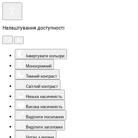
Налаштування доступності
Інвертувати кольори
Монохромний
Темний контраст
Світлий контраст
Низька насиченість
Висока насиченість
Виділити посилання
Виділити заголовки
Читач з екрана