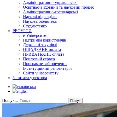
Адміністративно-управлінські
Освітньо-виховний та науковий процес
Адміністративно-господарські
Наукові підрозділи
Наукова бібліотека
Студмістечко
РЕСУРСИ
е-Університет
Підтримка користувачів
Державні закупівлі
ОЩАДБАНК оплата
ПРИВАТБАНК оплата
Поштовий сервер
Програмне забезпечення
Інституційний репозитарій
Сайти університету
Запитати у ректора
Пошук...
Пошук