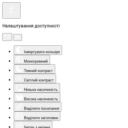
Налаштування доступності
Інвертувати кольори
Монохромний
Темний контраст
Світлий контраст
Низька насиченість
Висока насиченість
Виділити посилання
Виділити заголовки
Читач з екрана