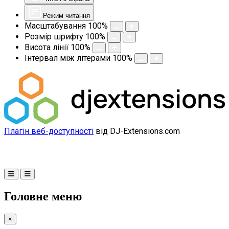
Режим читання
Масштабування
100
%
Розмір шрифту
100
%
Висота лінії
100
%
Інтервал між літерами
100
%
Плагін веб-доступності
від DJ-Extensions.com
Головне меню
×