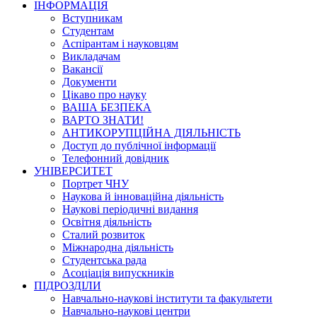
ІНФОРМАЦІЯ
Вступникам
Студентам
Аспірантам і науковцям
Викладачам
Вакансії
Документи
Цікаво про науку
ВАША БЕЗПЕКА
ВАРТО ЗНАТИ!
АНТИКОРУПЦІЙНА ДІЯЛЬНІСТЬ
Доступ до публічної інформації
Телефонний довідник
УНІВЕРСИТЕТ
Портрет ЧНУ
Наукова й інноваційна діяльність
Наукові періодичні видання
Освітня діяльність
Сталий розвиток
Міжнародна діяльність
Студентська рада
Асоціація випускників
ПІДРОЗДІЛИ
Навчально-наукові інститути та факультети
Навчально-наукові центри