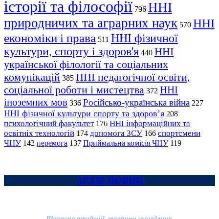
історії та філософії
ННІ
796
природничих та аграрних наук
ННІ
570
економіки і права
ННІ фізичної
511
культури, спорту і здоров'я
ННІ
440
української філології та соціальних
комунікацій
ННІ педагогічної освіти,
385
соціальної роботи і мистецтва
ННІ
372
іноземних мов
Російсько-українська війна
336
227
ННІ фізичної культури спорту та здоров’я
208
психологічний факультет
ННІ інформаційних та
176
освітніх технологій
допомога ЗСУ
спортсмени
174
166
ЧНУ
перемога
142
137
Приймальна комісія ЧНУ
119
АРХІВ НОВИН