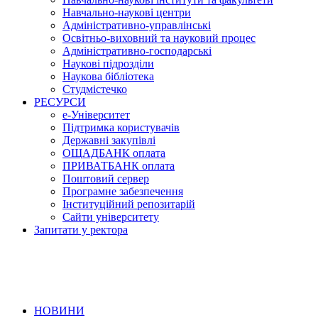
Навчально-наукові центри
Адміністративно-управлінські
Освітньо-виховний та науковий процес
Адміністративно-господарські
Наукові підрозділи
Наукова бібліотека
Студмістечко
РЕСУРСИ
е-Університет
Підтримка користувачів
Державні закупівлі
ОЩАДБАНК оплата
ПРИВАТБАНК оплата
Поштовий сервер
Програмне забезпечення
Інституційний репозитарій
Сайти університету
Запитати у ректора
НОВИНИ