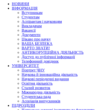
НОВИНИ
ІНФОРМАЦІЯ
Вступникам
Студентам
Аспірантам і науковцям
Викладачам
Вакансії
Документи
Цікаво про науку
ВАША БЕЗПЕКА
ВАРТО ЗНАТИ!
АНТИКОРУПЦІЙНА ДІЯЛЬНІСТЬ
Доступ до публічної інформації
Телефонний довідник
УНІВЕРСИТЕТ
Портрет ЧНУ
Наукова й інноваційна діяльність
Наукові періодичні видання
Освітня діяльність
Сталий розвиток
Міжнародна діяльність
Студентська рада
Асоціація випускників
ПІДРОЗДІЛИ
Навчально-наукові інститути та факультети