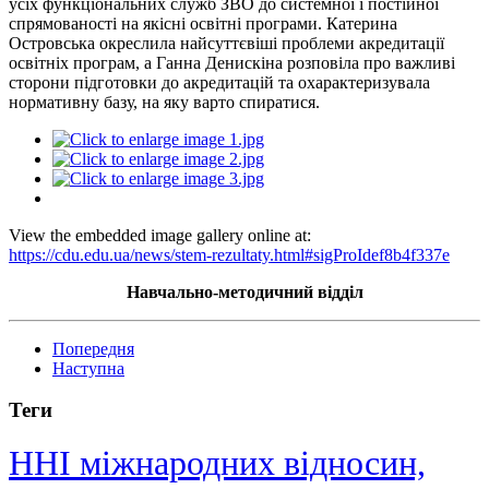
усіх функціональних служб ЗВО до системної і постійної
спрямованості на якісні освітні програми. Катерина
Островська окреслила найсуттєвіші проблеми акредитації
освітніх програм, а Ганна Денискіна розповіла про важливі
сторони підготовки до акредитацій та охарактеризувала
нормативну базу, на яку варто спиратися.
View the embedded image gallery online at:
https://cdu.edu.ua/news/stem-rezultaty.html#sigProIdef8b4f337e
Навчально-методичний відділ
Попередня
Наступна
Теги
ННІ міжнародних відносин,