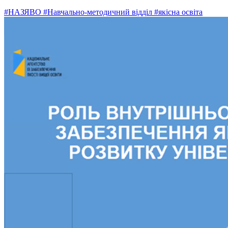
#НАЗЯВО
#Навчально-методичний відділ
#якісна освіта