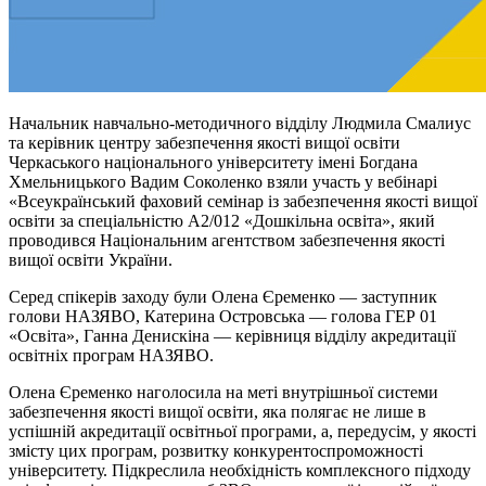
Начальник навчально-методичного відділу Людмила Смалиус
та керівник центру забезпечення якості вищої освіти
Черкаського національного університету імені Богдана
Хмельницького Вадим Соколенко взяли участь у вебінарі
«Всеукраїнський фаховий семінар із забезпечення якості вищої
освіти за спеціальністю А2/012 «Дошкільна освіта», який
проводився Національним агентством забезпечення якості
вищої освіти України.
Серед спікерів заходу були Олена Єременко — заступник
голови НАЗЯВО, Катерина Островська — голова ГЕР 01
«Освіта», Ганна Денискіна — керівниця відділу акредитації
освітніх програм НАЗЯВО.
Олена Єременко наголосила на меті внутрішньої системи
забезпечення якості вищої освіти, яка полягає не лише в
успішній акредитації освітньої програми, а, передусім, у якості
змісту цих програм, розвитку конкурентоспроможності
університету. Підкреслила необхідність комплексного підходу