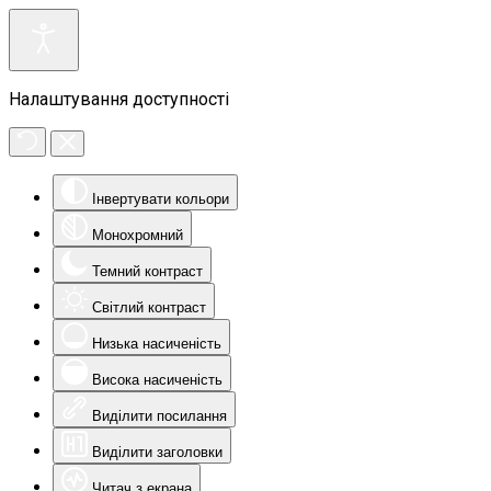
Налаштування доступності
Інвертувати кольори
Монохромний
Темний контраст
Світлий контраст
Низька насиченість
Висока насиченість
Виділити посилання
Виділити заголовки
Читач з екрана