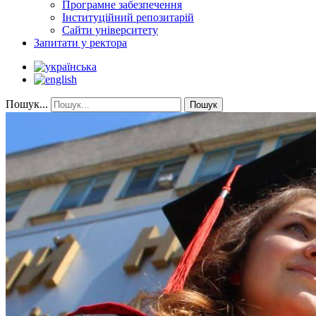
Програмне забезпечення
Інституційний репозитарій
Сайти університету
Запитати у ректора
Пошук...
Пошук