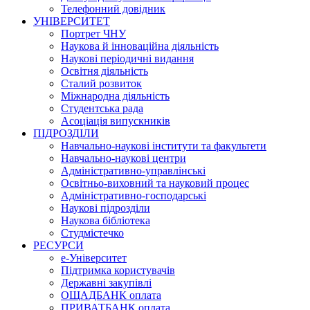
Телефонний довідник
УНІВЕРСИТЕТ
Портрет ЧНУ
Наукова й інноваційна діяльність
Наукові періодичні видання
Освітня діяльність
Сталий розвиток
Міжнародна діяльність
Студентська рада
Асоціація випускників
ПІДРОЗДІЛИ
Навчально-наукові інститути та факультети
Навчально-наукові центри
Адміністративно-управлінські
Освітньо-виховний та науковий процес
Адміністративно-господарські
Наукові підрозділи
Наукова бібліотека
Студмістечко
РЕСУРСИ
е-Університет
Підтримка користувачів
Державні закупівлі
ОЩАДБАНК оплата
ПРИВАТБАНК оплата