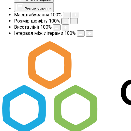
Режим читання
Масштабування
100
%
Розмір шрифту
100
%
Висота лінії
100
%
Інтервал між літерами
100
%