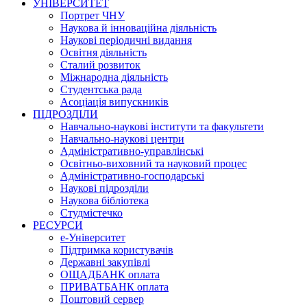
УНІВЕРСИТЕТ
Портрет ЧНУ
Наукова й інноваційна діяльність
Наукові періодичні видання
Освітня діяльність
Сталий розвиток
Міжнародна діяльність
Студентська рада
Асоціація випускників
ПІДРОЗДІЛИ
Навчально-наукові інститути та факультети
Навчально-наукові центри
Адміністративно-управлінські
Освітньо-виховний та науковий процес
Адміністративно-господарські
Наукові підрозділи
Наукова бібліотека
Студмістечко
РЕСУРСИ
е-Університет
Підтримка користувачів
Державні закупівлі
ОЩАДБАНК оплата
ПРИВАТБАНК оплата
Поштовий сервер