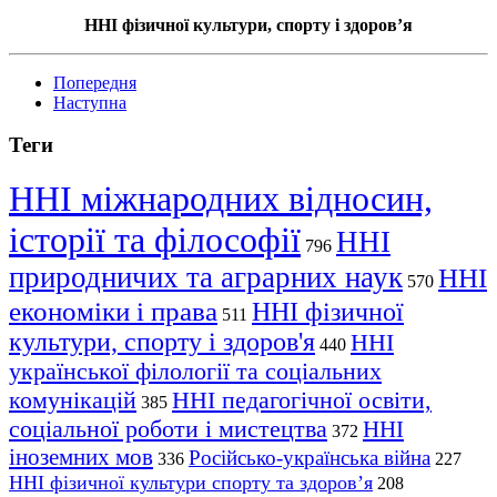
ННІ фізичної культури, спорту і здоровʼя
Попередня
Наступна
Теги
ННІ міжнародних відносин,
історії та філософії
ННІ
796
природничих та аграрних наук
ННІ
570
економіки і права
ННІ фізичної
511
культури, спорту і здоров'я
ННІ
440
української філології та соціальних
комунікацій
ННІ педагогічної освіти,
385
соціальної роботи і мистецтва
ННІ
372
іноземних мов
Російсько-українська війна
336
227
ННІ фізичної культури спорту та здоров’я
208