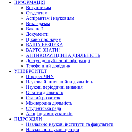
ІНФОРМАЦІЯ
Вступникам
Студентам
Аспірантам і науковцям
Викладачам
Вакансії
Документи
Цікаво про науку
ВАША БЕЗПЕКА
ВАРТО ЗНАТИ!
АНТИКОРУПЦІЙНА ДІЯЛЬНІСТЬ
Доступ до публічної інформації
Телефонний довідник
УНІВЕРСИТЕТ
Портрет ЧНУ
Наукова й інноваційна діяльність
Наукові періодичні видання
Освітня діяльність
Сталий розвиток
Міжнародна діяльність
Студентська рада
Асоціація випускників
ПІДРОЗДІЛИ
Навчально-наукові інститути та факультети
Навчально-наукові центри