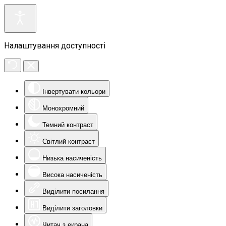
Налаштування доступності
Інвертувати кольори
Монохромний
Темний контраст
Світлий контраст
Низька насиченість
Висока насиченість
Виділити посилання
Виділити заголовки
Читач з екрана