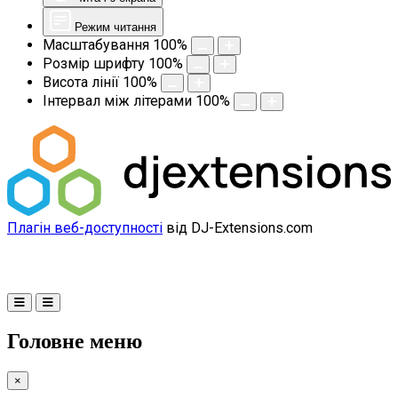
Режим читання
Масштабування
100
%
Розмір шрифту
100
%
Висота лінії
100
%
Інтервал між літерами
100
%
Плагін веб-доступності
від DJ-Extensions.com
Головне меню
×