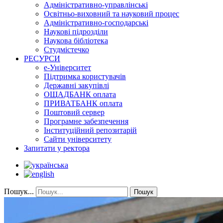
Адміністративно-управлінські
Освітньо-виховний та науковий процес
Адміністративно-господарські
Наукові підрозділи
Наукова бібліотека
Студмістечко
РЕСУРСИ
е-Університет
Підтримка користувачів
Державні закупівлі
ОЩАДБАНК оплата
ПРИВАТБАНК оплата
Поштовий сервер
Програмне забезпечення
Інституційний репозитарій
Сайти університету
Запитати у ректора
Пошук...
Пошук