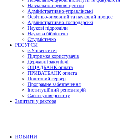
Навчально-наукові центри
Адміністративно-управлінські
Освітньо-виховний та науковий процес
Адміністративно-господарські
Наукові підрозділи
Наукова бібліотека
Студмістечко
РЕСУРСИ
е-Університет
Підтримка користувачів
Державні закупівлі
ОЩАДБАНК оплата
ПРИВАТБАНК оплата
Поштовий сервер
Програмне забезпечення
Інституційний репозитарій
Сайти університету
Запитати у ректора
НОВИНИ