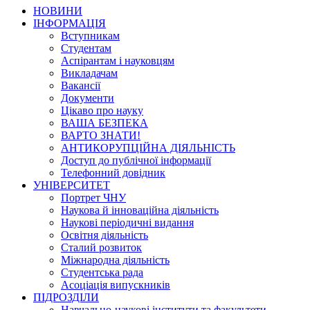
НОВИНИ
ІНФОРМАЦІЯ
Вступникам
Студентам
Аспірантам і науковцям
Викладачам
Вакансії
Документи
Цікаво про науку
ВАША БЕЗПЕКА
ВАРТО ЗНАТИ!
АНТИКОРУПЦІЙНА ДІЯЛЬНІСТЬ
Доступ до публічної інформації
Телефонний довідник
УНІВЕРСИТЕТ
Портрет ЧНУ
Наукова й інноваційна діяльність
Наукові періодичні видання
Освітня діяльність
Сталий розвиток
Міжнародна діяльність
Студентська рада
Асоціація випускників
ПІДРОЗДІЛИ
Навчально-наукові інститути та факультети