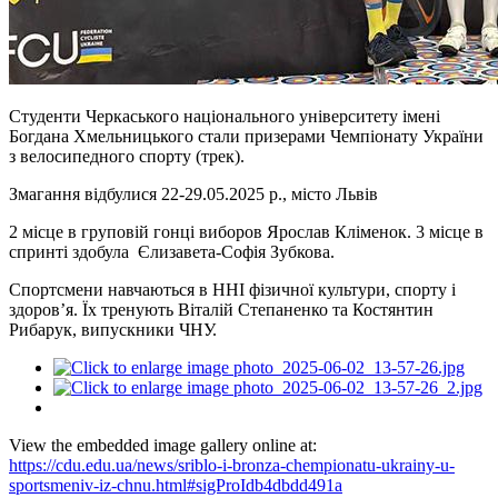
Студенти Черкаського національного університету імені
Богдана Хмельницького стали призерами Чемпіонату України
з велосипедного спорту (трек).
Змагання відбулися 22-29.05.2025 р., місто Львів
2 місце в груповій гонці виборов Ярослав Кліменок. 3 місце в
спринті здобула Єлизавета-Софія Зубкова.
Спортсмени навчаються в ННІ фізичної культури, спорту і
здоровʼя. Їх тренують Віталій Степаненко та Костянтин
Рибарук, випускники ЧНУ.
View the embedded image gallery online at:
https://cdu.edu.ua/news/sriblo-i-bronza-chempionatu-ukrainy-u-
sportsmeniv-iz-chnu.html#sigProIdb4dbdd491a