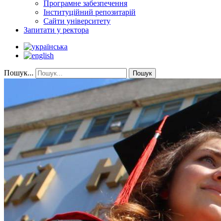
Програмне забезпечення
Інституційний репозитарій
Сайти університету
Запитати у ректора
Пошук...
Пошук