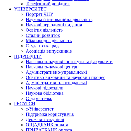
Телефонний довідник
УНІВЕРСИТЕТ
Портрет ЧНУ
Наукова й інноваційна діяльність
Наукові періодичні видання
Освітня діяльність
Сталий розвиток
Міжнародна діяльність
Студентська рада
Асоціація випускників
ПІДРОЗДІЛИ
Навчально-наукові інститути та факультети
Навчально-наукові центри
Адміністративно-управлінські
Освітньо-виховний та науковий процес
Адміністративно-господарські
Наукові підрозділи
Наукова бібліотека
Студмістечко
РЕСУРСИ
е-Університет
Підтримка користувачів
Державні закупівлі
ОЩАДБАНК оплата
ПРИВАТБАНК оплата