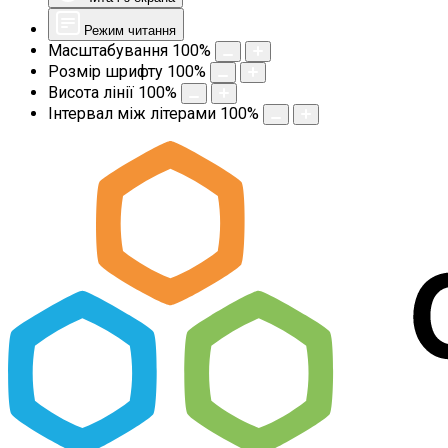
Режим читання
Масштабування
100
%
Розмір шрифту
100
%
Висота лінії
100
%
Інтервал між літерами
100
%