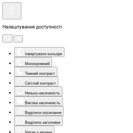
Налаштування доступності
Інвертувати кольори
Монохромний
Темний контраст
Світлий контраст
Низька насиченість
Висока насиченість
Виділити посилання
Виділити заголовки
Читач з екрана