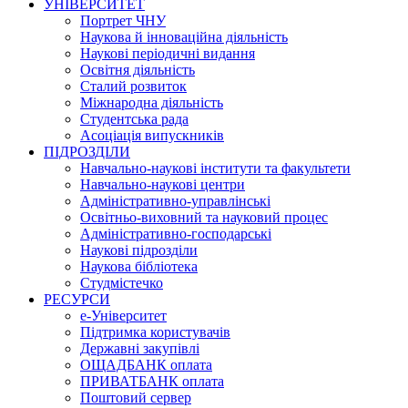
УНІВЕРСИТЕТ
Портрет ЧНУ
Наукова й інноваційна діяльність
Наукові періодичні видання
Освітня діяльність
Сталий розвиток
Міжнародна діяльність
Студентська рада
Асоціація випускників
ПІДРОЗДІЛИ
Навчально-наукові інститути та факультети
Навчально-наукові центри
Адміністративно-управлінські
Освітньо-виховний та науковий процес
Адміністративно-господарські
Наукові підрозділи
Наукова бібліотека
Студмістечко
РЕСУРСИ
е-Університет
Підтримка користувачів
Державні закупівлі
ОЩАДБАНК оплата
ПРИВАТБАНК оплата
Поштовий сервер