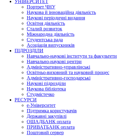
УНІВЕРСИТЕТ
Портрет ЧНУ
Наукова й інноваційна діяльність
Наукові періодичні видання
Освітня діяльність
Сталий розвиток
Міжнародна діяльність
Студентська рада
Асоціація випускників
ПІДРОЗДІЛИ
Навчально-наукові інститути та факультети
Навчально-наукові центри
Адміністративно-управлінські
Освітньо-виховний та науковий процес
Адміністративно-господарські
Наукові підрозділи
Наукова бібліотека
Студмістечко
РЕСУРСИ
е-Університет
Підтримка користувачів
Державні закупівлі
ОЩАДБАНК оплата
ПРИВАТБАНК оплата
Поштовий сервер