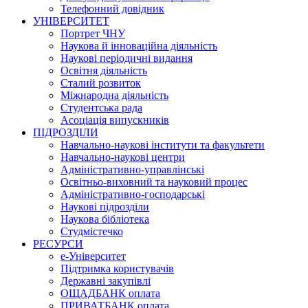
Телефонний довідник
УНІВЕРСИТЕТ
Портрет ЧНУ
Наукова й інноваційна діяльність
Наукові періодичні видання
Освітня діяльність
Сталий розвиток
Міжнародна діяльність
Студентська рада
Асоціація випускників
ПІДРОЗДІЛИ
Навчально-наукові інститути та факультети
Навчально-наукові центри
Адміністративно-управлінські
Освітньо-виховний та науковий процес
Адміністративно-господарські
Наукові підрозділи
Наукова бібліотека
Студмістечко
РЕСУРСИ
е-Університет
Підтримка користувачів
Державні закупівлі
ОЩАДБАНК оплата
ПРИВАТБАНК оплата