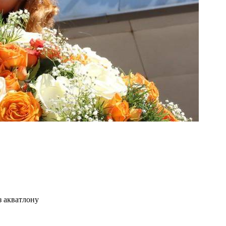
з акватлону