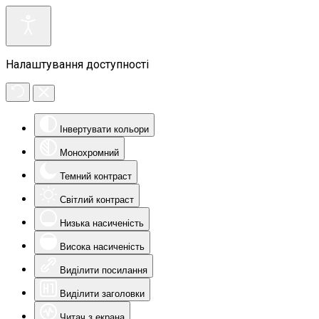
Налаштування доступності
Інвертувати кольори
Монохромний
Темний контраст
Світлий контраст
Низька насиченість
Висока насиченість
Виділити посилання
Виділити заголовки
Читач з екрана