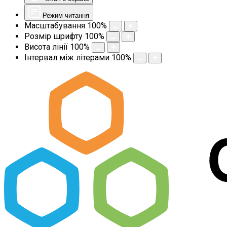
Режим читання
Масштабування
100
%
Розмір шрифту
100
%
Висота лінії
100
%
Інтервал між літерами
100
%