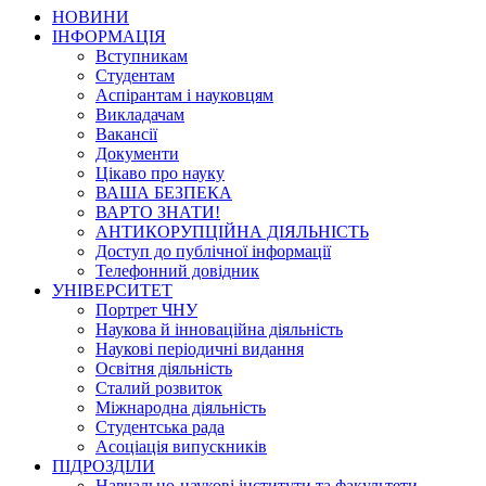
НОВИНИ
ІНФОРМАЦІЯ
Вступникам
Студентам
Аспірантам і науковцям
Викладачам
Вакансії
Документи
Цікаво про науку
ВАША БЕЗПЕКА
ВАРТО ЗНАТИ!
АНТИКОРУПЦІЙНА ДІЯЛЬНІСТЬ
Доступ до публічної інформації
Телефонний довідник
УНІВЕРСИТЕТ
Портрет ЧНУ
Наукова й інноваційна діяльність
Наукові періодичні видання
Освітня діяльність
Сталий розвиток
Міжнародна діяльність
Студентська рада
Асоціація випускників
ПІДРОЗДІЛИ
Навчально-наукові інститути та факультети