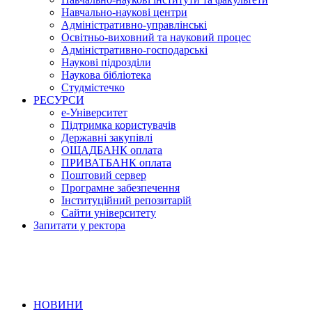
Навчально-наукові центри
Адміністративно-управлінські
Освітньо-виховний та науковий процес
Адміністративно-господарські
Наукові підрозділи
Наукова бібліотека
Студмістечко
РЕСУРСИ
е-Університет
Підтримка користувачів
Державні закупівлі
ОЩАДБАНК оплата
ПРИВАТБАНК оплата
Поштовий сервер
Програмне забезпечення
Інституційний репозитарій
Сайти університету
Запитати у ректора
НОВИНИ