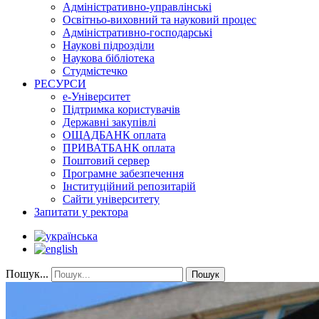
Адміністративно-управлінські
Освітньо-виховний та науковий процес
Адміністративно-господарські
Наукові підрозділи
Наукова бібліотека
Студмістечко
РЕСУРСИ
е-Університет
Підтримка користувачів
Державні закупівлі
ОЩАДБАНК оплата
ПРИВАТБАНК оплата
Поштовий сервер
Програмне забезпечення
Інституційний репозитарій
Сайти університету
Запитати у ректора
Пошук...
Пошук