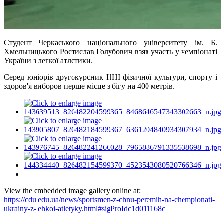
Студент Черкаського національного університету ім. Б.
Хмельницького Ростислав Голубович взяв участь у чемпіонаті
України з легкої атлетики.
Серед юніорів другокурсник ННІ фізичної культури, спорту і
здоров'я виборов перше місце з бігу на 400 метрів.
View the embedded image gallery online at:
https://cdu.edu.ua/news/sportsmen-z-chnu-peremih-na-chempionati-
ukrainy-z-lehkoi-atletyky.html#sigProIdc1d011168c