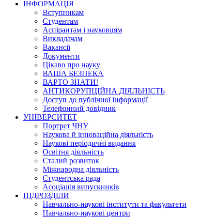
ІНФОРМАЦІЯ
Вступникам
Студентам
Аспірантам і науковцям
Викладачам
Вакансії
Документи
Цікаво про науку
ВАША БЕЗПЕКА
ВАРТО ЗНАТИ!
АНТИКОРУПЦІЙНА ДІЯЛЬНІСТЬ
Доступ до публічної інформації
Телефонний довідник
УНІВЕРСИТЕТ
Портрет ЧНУ
Наукова й інноваційна діяльність
Наукові періодичні видання
Освітня діяльність
Сталий розвиток
Міжнародна діяльність
Студентська рада
Асоціація випускників
ПІДРОЗДІЛИ
Навчально-наукові інститути та факультети
Навчально-наукові центри