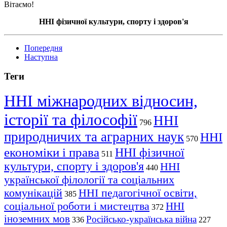
Вітаємо!
ННІ фізичної культури, спорту і здоров'я
Попередня
Наступна
Теги
ННІ міжнародних відносин,
історії та філософії
ННІ
796
природничих та аграрних наук
ННІ
570
економіки і права
ННІ фізичної
511
культури, спорту і здоров'я
ННІ
440
української філології та соціальних
комунікацій
ННІ педагогічної освіти,
385
соціальної роботи і мистецтва
ННІ
372
іноземних мов
Російсько-українська війна
336
227