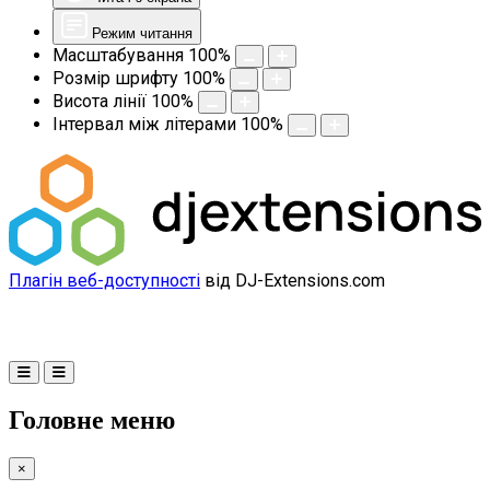
Режим читання
Масштабування
100
%
Розмір шрифту
100
%
Висота лінії
100
%
Інтервал між літерами
100
%
Плагін веб-доступності
від DJ-Extensions.com
Головне меню
×