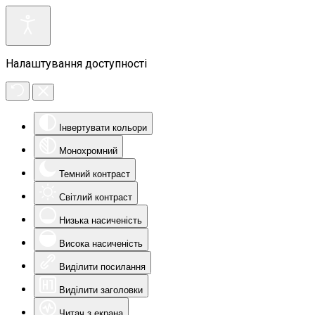
Налаштування доступності
Інвертувати кольори
Монохромний
Темний контраст
Світлий контраст
Низька насиченість
Висока насиченість
Виділити посилання
Виділити заголовки
Читач з екрана