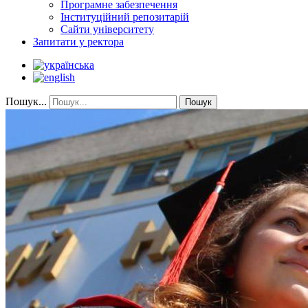
Програмне забезпечення
Інституційний репозитарій
Сайти університету
Запитати у ректора
Пошук...
Пошук