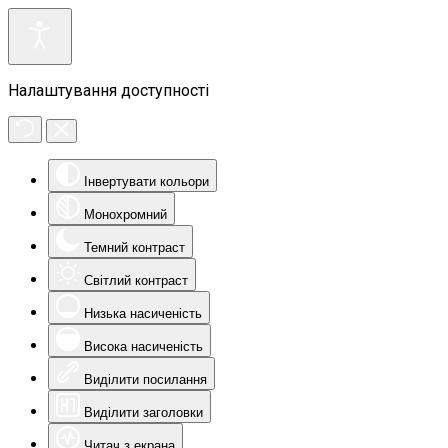
Налаштування доступності
Інвертувати кольори
Монохромний
Темний контраст
Світлий контраст
Низька насиченість
Висока насиченість
Виділити посилання
Виділити заголовки
Читач з екрана