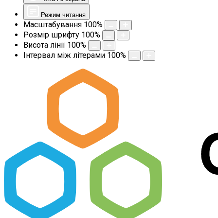
Режим читання
Масштабування
100
%
Розмір шрифту
100
%
Висота лінії
100
%
Інтервал між літерами
100
%