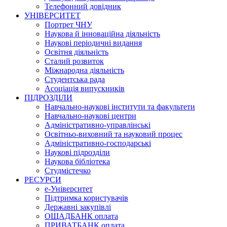
Телефонний довідник
УНІВЕРСИТЕТ
Портрет ЧНУ
Наукова й інноваційна діяльність
Наукові періодичні видання
Освітня діяльність
Сталий розвиток
Міжнародна діяльність
Студентська рада
Асоціація випускників
ПІДРОЗДІЛИ
Навчально-наукові інститути та факультети
Навчально-наукові центри
Адміністративно-управлінські
Освітньо-виховний та науковий процес
Адміністративно-господарські
Наукові підрозділи
Наукова бібліотека
Студмістечко
РЕСУРСИ
е-Університет
Підтримка користувачів
Державні закупівлі
ОЩАДБАНК оплата
ПРИВАТБАНК оплата