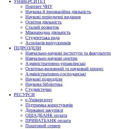
УНІВЕРСИТЕТ
Портрет ЧНУ
Наукова й інноваційна діяльність
Наукові періодичні видання
Освітня діяльність
Сталий розвиток
Міжнародна діяльність
Студентська рада
Асоціація випускників
ПІДРОЗДІЛИ
Навчально-наукові інститути та факультети
Навчально-наукові центри
Адміністративно-управлінські
Освітньо-виховний та науковий процес
Адміністративно-господарські
Наукові підрозділи
Наукова бібліотека
Студмістечко
РЕСУРСИ
е-Університет
Підтримка користувачів
Державні закупівлі
ОЩАДБАНК оплата
ПРИВАТБАНК оплата
Поштовий сервер