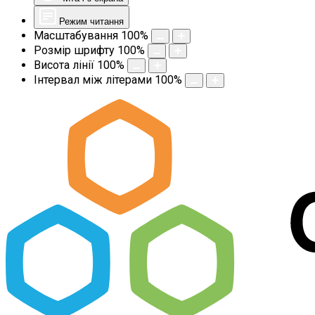
Режим читання
Масштабування
100
%
Розмір шрифту
100
%
Висота лінії
100
%
Інтервал між літерами
100
%