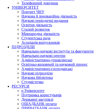
Телефонний довідник
УНІВЕРСИТЕТ
Портрет ЧНУ
Наукова й інноваційна діяльність
Наукові періодичні видання
Освітня діяльність
Сталий розвиток
Міжнародна діяльність
Студентська рада
Асоціація випускників
ПІДРОЗДІЛИ
Навчально-наукові інститути та факультети
Навчально-наукові центри
Адміністративно-управлінські
Освітньо-виховний та науковий процес
Адміністративно-господарські
Наукові підрозділи
Наукова бібліотека
Студмістечко
РЕСУРСИ
е-Університет
Підтримка користувачів
Державні закупівлі
ОЩАДБАНК оплата
ПРИВАТБАНК оплата