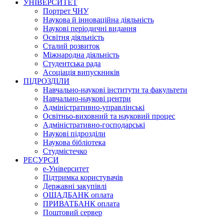
УНІВЕРСИТЕТ
Портрет ЧНУ
Наукова й інноваційна діяльність
Наукові періодичні видання
Освітня діяльність
Сталий розвиток
Міжнародна діяльність
Студентська рада
Асоціація випускників
ПІДРОЗДІЛИ
Навчально-наукові інститути та факультети
Навчально-наукові центри
Адміністративно-управлінські
Освітньо-виховний та науковий процес
Адміністративно-господарські
Наукові підрозділи
Наукова бібліотека
Студмістечко
РЕСУРСИ
е-Університет
Підтримка користувачів
Державні закупівлі
ОЩАДБАНК оплата
ПРИВАТБАНК оплата
Поштовий сервер