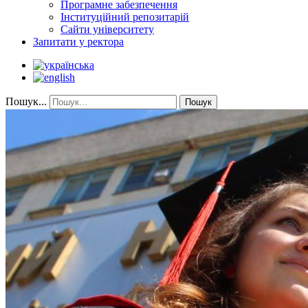
Програмне забезпечення
Інституційний репозитарій
Сайти університету
Запитати у ректора
Пошук...
Пошук