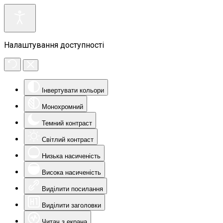
Налаштування доступності
Інвертувати кольори
Монохромний
Темний контраст
Світлий контраст
Низька насиченість
Висока насиченість
Виділити посилання
Виділити заголовки
Читач з екрана