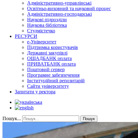
Адміністративно-управлінські
Освітньо-виховний та науковий процес
Адміністративно-господарські
Наукові підрозділи
Наукова бібліотека
Студмістечко
РЕСУРСИ
е-Університет
Підтримка користувачів
Державні закупівлі
ОЩАДБАНК оплата
ПРИВАТБАНК оплата
Поштовий сервер
Програмне забезпечення
Інституційний репозитарій
Сайти університету
Запитати у ректора
Пошук...
Пошук