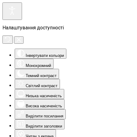
Налаштування доступності
Інвертувати кольори
Монохромний
Темний контраст
Світлий контраст
Низька насиченість
Висока насиченість
Виділити посилання
Виділити заголовки
Читач з екрана