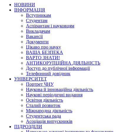
НОВИНИ
ІНФОРМАЦІЯ
Вступникам
Студентам
Аспірантам і науковцям
Викладачам
Вакансії
Документи
Цікаво про науку
ВАША БЕЗПЕКА
ВАРТО ЗНАТИ!
АНТИКОРУПЦІЙНА ДІЯЛЬНІСТЬ
Доступ до публічної інформації
Телефонний довідник
УНІВЕРСИТЕТ
Портрет ЧНУ
Наукова й інноваційна діяльність
Наукові періодичні видання
Освітня діяльність
Сталий розвиток
Міжнародна діяльність
Студентська рада
Асоціація випускників
ПІДРОЗДІЛИ
Навчально-наукові інститути та факультети