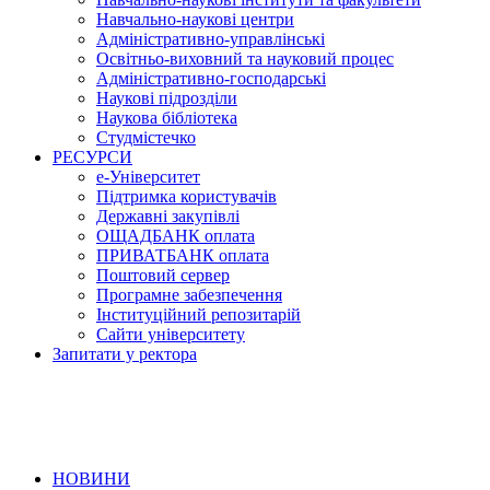
Навчально-наукові центри
Адміністративно-управлінські
Освітньо-виховний та науковий процес
Адміністративно-господарські
Наукові підрозділи
Наукова бібліотека
Студмістечко
РЕСУРСИ
е-Університет
Підтримка користувачів
Державні закупівлі
ОЩАДБАНК оплата
ПРИВАТБАНК оплата
Поштовий сервер
Програмне забезпечення
Інституційний репозитарій
Сайти університету
Запитати у ректора
НОВИНИ