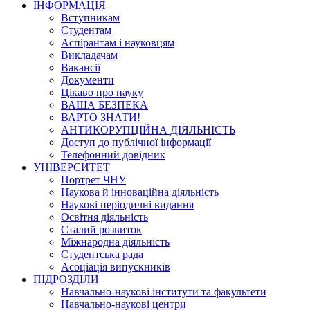
ІНФОРМАЦІЯ
Вступникам
Студентам
Аспірантам і науковцям
Викладачам
Вакансії
Документи
Цікаво про науку
ВАША БЕЗПЕКА
ВАРТО ЗНАТИ!
АНТИКОРУПЦІЙНА ДІЯЛЬНІСТЬ
Доступ до публічної інформації
Телефонний довідник
УНІВЕРСИТЕТ
Портрет ЧНУ
Наукова й інноваційна діяльність
Наукові періодичні видання
Освітня діяльність
Сталий розвиток
Міжнародна діяльність
Студентська рада
Асоціація випускників
ПІДРОЗДІЛИ
Навчально-наукові інститути та факультети
Навчально-наукові центри