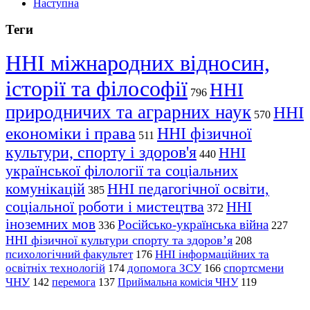
Наступна
Теги
ННІ міжнародних відносин,
історії та філософії
ННІ
796
природничих та аграрних наук
ННІ
570
економіки і права
ННІ фізичної
511
культури, спорту і здоров'я
ННІ
440
української філології та соціальних
комунікацій
ННІ педагогічної освіти,
385
соціальної роботи і мистецтва
ННІ
372
іноземних мов
Російсько-українська війна
336
227
ННІ фізичної культури спорту та здоров’я
208
психологічний факультет
ННІ інформаційних та
176
освітніх технологій
допомога ЗСУ
спортсмени
174
166
ЧНУ
перемога
142
137
Приймальна комісія ЧНУ
119