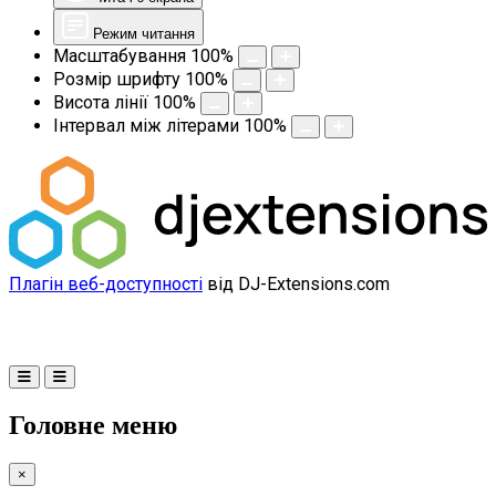
Режим читання
Масштабування
100
%
Розмір шрифту
100
%
Висота лінії
100
%
Інтервал між літерами
100
%
Плагін веб-доступності
від DJ-Extensions.com
Головне меню
×